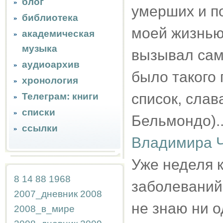
блог
умерших и по
библиотека
моей жизнью
академическая
музыка
вызывал сам 
аудиоархив
было такого 
хронология
список, слав
Телеграм: книги
списки
Бельмондо)..
ссылки
Владимира Ч
Уже неделя 
8
14
88
1968
заболеваний 
2007_дневник
2008
не знаю ни 
2008_в_мире