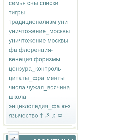
семья
сны
списки
тигры
традиционализм
уни
уничтожение_москвы
уничтожение москвы
фа
флоренция-
венеция
форизмы
цензура_контроль
цитаты_фрагменты
числа
чужая_всячина
школа
энциклопедия_фа
ю-з
язычество
†
☭
♫
✡