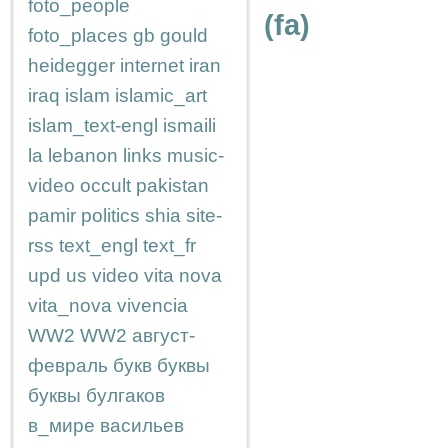
foto_people
(fa)
foto_places
gb
gould
heidegger
internet
iran
iraq
islam
islamic_art
islam_text-engl
ismaili
la
lebanon
links
music-
video
occult
pakistan
pamir
politics
shia
site-
rss
text_engl
text_fr
upd
us
video
vita nova
vita_nova
vivencia
WW2
WW2
август-
февраль
букв
буквы
буквы
булгаков
в_мире
васильев