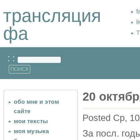
трансляция
f
l
фа
Т
: :
20 октябр
обо мне и этом
сайте
Posted Ср, 10
мои тексты
моя музыка
За посл. год