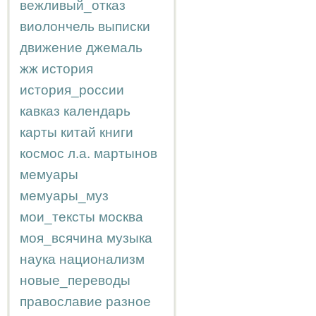
вежливый_отказ
виолончель
выписки
движение
джемаль
жж
история
история_россии
кавказ
календарь
карты
китай
книги
космос
л.а.
мартынов
мемуары
мемуары_муз
мои_тексты
москва
моя_всячина
музыка
наука
национализм
новые_переводы
православие
разное