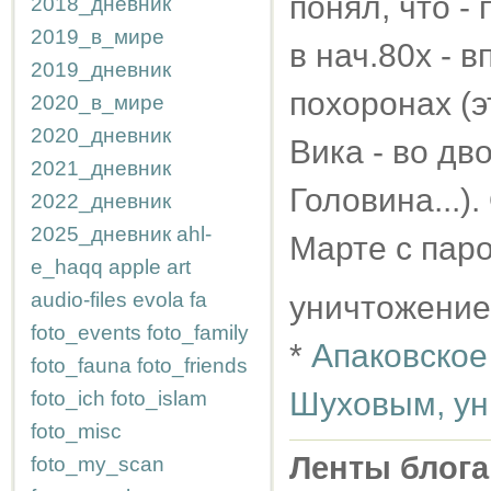
понял, что -
2018_дневник
2019_в_мире
в нач.80х - 
2019_дневник
похоронах (э
2020_в_мире
2020_дневник
Вика - во дв
2021_дневник
Головина...)
2022_дневник
2025_дневник
ahl-
Марте с паро
e_haqq
apple
art
audio-files
evola
fa
уничтожение
foto_events
foto_family
*
Апаковское
foto_fauna
foto_friends
Шуховым, ун
foto_ich
foto_islam
foto_misc
Ленты блога
foto_my_scan