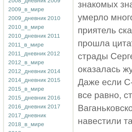
2008_дневник
2009
знакомых зна
2009_в_мире
умерло много
2009_дневник
2010
2010_в_мире
приятель ска
2010_дневник
2011
прошла цита
2011_в_мире
2011_дневник
2012
страды Серг
2012_в_мире
оказалась жу
2012_дневник
2014
2014_дневник
2015
Даже если С
2015_в_мире
все равно, с
2015_дневник
2016
Ваганьковско
2016_дневник
2017
2017_дневник
навестили та
2018_в_мире