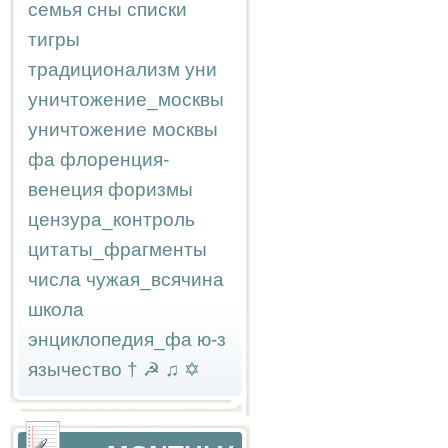
семья
сны
списки
тигры
традиционализм
уни
уничтожение_москвы
уничтожение москвы
фа
флоренция-
венеция
форизмы
цензура_контроль
цитаты_фрагменты
числа
чужая_всячина
школа
энциклопедия_фа
ю-з
язычество
†
☭
♫
✡