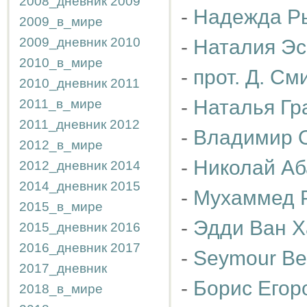
2008_дневник
2009
-
Надежда Р
2009_в_мире
2009_дневник
2010
-
Наталия Эс
2010_в_мире
-
прот. Д. См
2010_дневник
2011
-
Наталья Гр
2011_в_мире
2011_дневник
2012
-
Владимир 
2012_в_мире
-
Николай Аб
2012_дневник
2014
2014_дневник
2015
-
Мухаммед 
2015_в_мире
-
Эдди Ван 
2015_дневник
2016
2016_дневник
2017
-
Seymour Be
2017_дневник
-
Борис Егор
2018_в_мире