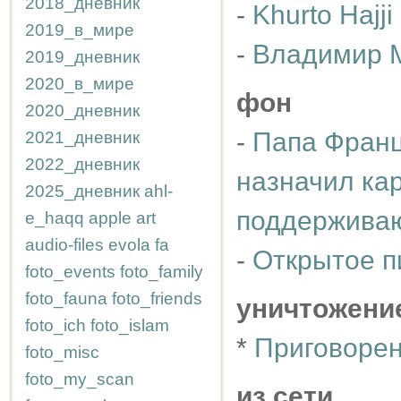
2018_дневник
-
Khurto Hajji
2019_в_мире
-
Владимир 
2019_дневник
2020_в_мире
фон
2020_дневник
-
Папа Франц
2021_дневник
2022_дневник
назначил ка
2025_дневник
ahl-
поддержива
e_haqq
apple
art
audio-files
evola
fa
-
Открытое п
foto_events
foto_family
foto_fauna
foto_friends
уничтожени
foto_ich
foto_islam
*
Приговоре
foto_misc
foto_my_scan
из сети