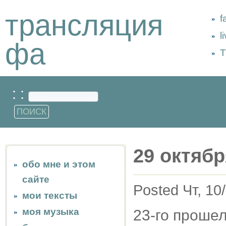
трансляция
f
l
фа
Т
: :
29 октябр
обо мне и этом
сайте
Posted Чт, 10
мои тексты
моя музыка
23-го прошел