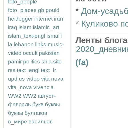
foto_people
*
Дом-усадьб
foto_places
gb
gould
heidegger
internet
iran
*
Куликово п
iraq
islam
islamic_art
islam_text-engl
ismaili
Ленты блога
la
lebanon
links
music-
2020_дневни
video
occult
pakistan
(fa)
pamir
politics
shia
site-
rss
text_engl
text_fr
upd
us
video
vita nova
vita_nova
vivencia
WW2
WW2
август-
февраль
букв
буквы
буквы
булгаков
в_мире
васильев