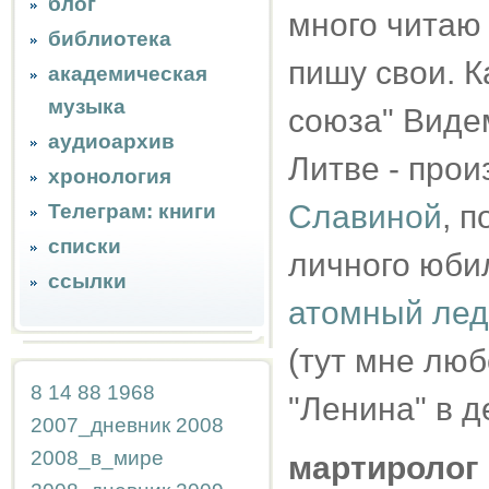
блог
много читаю 
библиотека
пишу свои. К
академическая
музыка
союза" Виде
аудиоархив
Литве - про
хронология
Славиной
, 
Телеграм: книги
списки
личного юбиле
ссылки
атомный лед
(тут мне люб
8
14
88
1968
"Ленина" в д
2007_дневник
2008
2008_в_мире
мартиролог