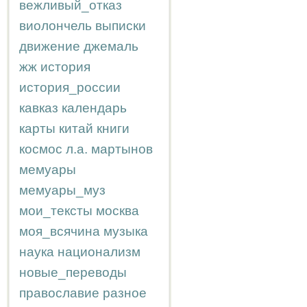
вежливый_отказ
виолончель
выписки
движение
джемаль
жж
история
история_россии
кавказ
календарь
карты
китай
книги
космос
л.а.
мартынов
мемуары
мемуары_муз
мои_тексты
москва
моя_всячина
музыка
наука
национализм
новые_переводы
православие
разное