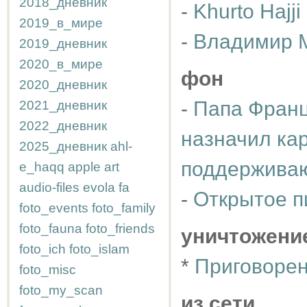
2018_дневник
-
Khurto Hajji
2019_в_мире
-
Владимир 
2019_дневник
2020_в_мире
фон
2020_дневник
-
Папа Франц
2021_дневник
2022_дневник
назначил ка
2025_дневник
ahl-
поддержива
e_haqq
apple
art
audio-files
evola
fa
-
Открытое п
foto_events
foto_family
foto_fauna
foto_friends
уничтожени
foto_ich
foto_islam
*
Приговоре
foto_misc
foto_my_scan
из сети