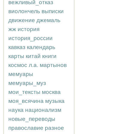
вежливый_отказ
виолончель
выписки
движение
джемаль
жж
история
история_россии
кавказ
календарь
карты
китай
книги
космос
л.а.
мартынов
мемуары
мемуары_муз
мои_тексты
москва
моя_всячина
музыка
наука
национализм
новые_переводы
православие
разное