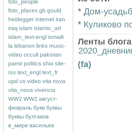
foto_people
*
Дом-усадьб
foto_places
gb
gould
heidegger
internet
iran
*
Куликово п
iraq
islam
islamic_art
islam_text-engl
ismaili
Ленты блога
la
lebanon
links
music-
2020_дневни
video
occult
pakistan
(fa)
pamir
politics
shia
site-
rss
text_engl
text_fr
upd
us
video
vita nova
vita_nova
vivencia
WW2
WW2
август-
февраль
букв
буквы
буквы
булгаков
в_мире
васильев