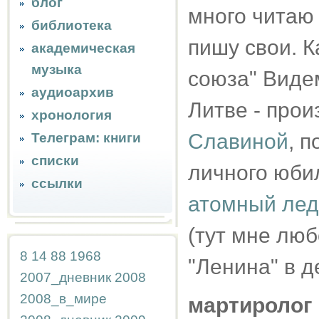
блог
много читаю 
библиотека
пишу свои. К
академическая
музыка
союза" Виде
аудиоархив
Литве - про
хронология
Славиной
, 
Телеграм: книги
списки
личного юбиле
ссылки
атомный лед
(тут мне люб
8
14
88
1968
"Ленина" в д
2007_дневник
2008
2008_в_мире
мартиролог