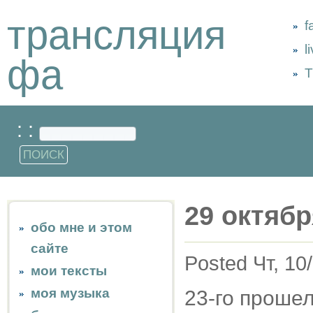
трансляция
f
l
фа
Т
: :
29 октябр
обо мне и этом
сайте
Posted Чт, 10
мои тексты
моя музыка
23-го прошел