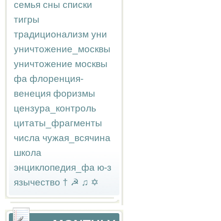
семья
сны
списки
тигры
традиционализм
уни
уничтожение_москвы
уничтожение москвы
фа
флоренция-
венеция
форизмы
цензура_контроль
цитаты_фрагменты
числа
чужая_всячина
школа
энциклопедия_фа
ю-з
язычество
†
☭
♫
✡