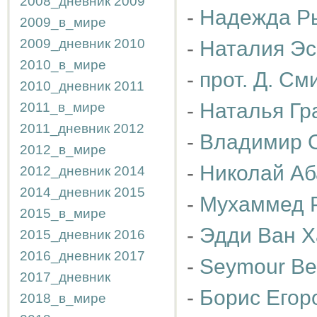
2008_дневник
2009
-
Надежда Р
2009_в_мире
2009_дневник
2010
-
Наталия Эс
2010_в_мире
-
прот. Д. См
2010_дневник
2011
-
Наталья Гр
2011_в_мире
2011_дневник
2012
-
Владимир 
2012_в_мире
-
Николай Аб
2012_дневник
2014
2014_дневник
2015
-
Мухаммед 
2015_в_мире
-
Эдди Ван 
2015_дневник
2016
2016_дневник
2017
-
Seymour Be
2017_дневник
-
Борис Егор
2018_в_мире