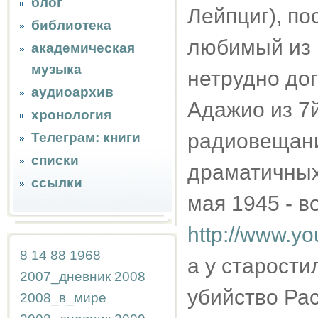
блог
Лейпциг), по
библиотека
любимый из 
академическая
музыка
нетрудно дог
аудиоархив
Адажио из 7
хронология
радиовещан
Телеграм: книги
списки
драматичных 
ссылки
мая 1945 - в
http://www.y
8
14
88
1968
а у старости
2007_дневник
2008
убийство Ра
2008_в_мире