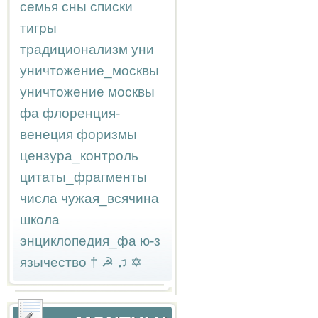
семья
сны
списки
тигры
традиционализм
уни
уничтожение_москвы
уничтожение москвы
фа
флоренция-
венеция
форизмы
цензура_контроль
цитаты_фрагменты
числа
чужая_всячина
школа
энциклопедия_фа
ю-з
язычество
†
☭
♫
✡