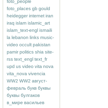
foto_people
foto_places
gb
gould
heidegger
internet
iran
iraq
islam
islamic_art
islam_text-engl
ismaili
la
lebanon
links
music-
video
occult
pakistan
pamir
politics
shia
site-
rss
text_engl
text_fr
upd
us
video
vita nova
vita_nova
vivencia
WW2
WW2
август-
февраль
букв
буквы
буквы
булгаков
в_мире
васильев