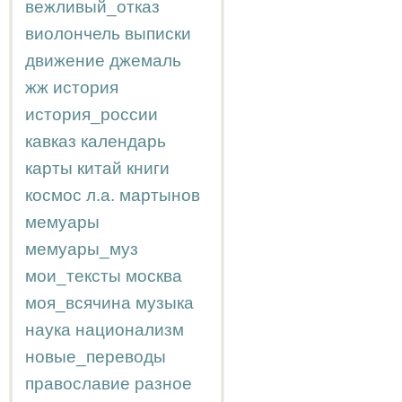
вежливый_отказ
виолончель
выписки
движение
джемаль
жж
история
история_россии
кавказ
календарь
карты
китай
книги
космос
л.а.
мартынов
мемуары
мемуары_муз
мои_тексты
москва
моя_всячина
музыка
наука
национализм
новые_переводы
православие
разное