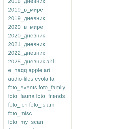
2018_дневник
2019_в_мире
2019_дневник
2020_в_мире
2020_дневник
2021_дневник
2022_дневник
2025_дневник
ahl-
e_haqq
apple
art
audio-files
evola
fa
foto_events
foto_family
foto_fauna
foto_friends
foto_ich
foto_islam
foto_misc
foto_my_scan