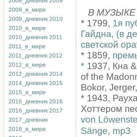
2008_дневник
2009
2009_в_мире
В МУЗЫКЕ
2009_дневник
2010
* 1799,
1я пу
2010_в_мире
Гайдна, (в д
2010_дневник
2011
светской ора
2011_в_мире
* 1859,
премь
2011_дневник
2012
*
1937, Кна &
2012_в_мире
2012_дневник
2014
of the Madonn
2014_дневник
2015
Bokor, Jerger,
2015_в_мире
* 1943, Раух
2015_дневник
2016
Хоттером пес
2016_дневник
2017
von Löwenst
2017_дневник
2018_в_мире
Sänge
,
mp3