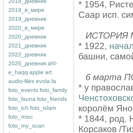
2018_дневник
* 1954, Рист
2019_в_мире
Саар исп. с
2019_дневник
2020_в_мире
ИСТОРИЯ М
2020_дневник
* 1922,
нача
2021_дневник
2022_дневник
башни, самой
2025_дневник
ahl-
e_haqq
apple
art
6 марта 
audio-files
evola
fa
* у правосла
foto_events
foto_family
Ченстоховск
foto_fauna
foto_friends
королём Яно
foto_ich
foto_islam
foto_misc
* 1844, род.
foto_my_scan
Корсаков /Ти