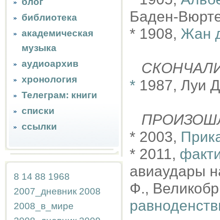
блог
Баден-Вюрт
библиотека
* 1908,
Жан 
академическая
музыка
аудиоархив
СКОНЧАЛ
хронология
*
1987, Луи 
Телеграм: книги
списки
ПРОИЗОШ
ссылки
* 2003,
Прика
* 2011,
факти
авиаудары н
8
14
88
1968
Ф., Великоб
2007_дневник
2008
равноденств
2008_в_мире