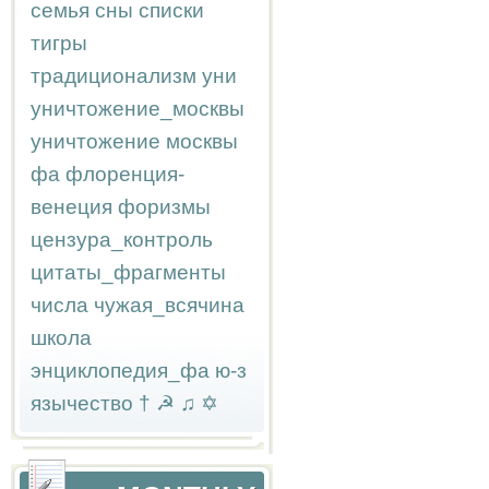
семья
сны
списки
тигры
традиционализм
уни
уничтожение_москвы
уничтожение москвы
фа
флоренция-
венеция
форизмы
цензура_контроль
цитаты_фрагменты
числа
чужая_всячина
школа
энциклопедия_фа
ю-з
язычество
†
☭
♫
✡