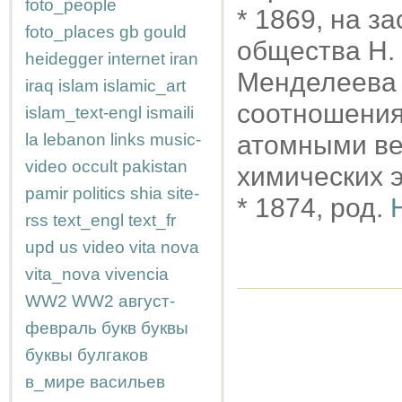
foto_people
* 1869, на з
foto_places
gb
gould
общества Н.
heidegger
internet
iran
Менделеева 
iraq
islam
islamic_art
соотношения
islam_text-engl
ismaili
la
lebanon
links
music-
атомными ве
video
occult
pakistan
химических 
pamir
politics
shia
site-
* 1874, род.
rss
text_engl
text_fr
upd
us
video
vita nova
vita_nova
vivencia
WW2
WW2
август-
февраль
букв
буквы
буквы
булгаков
в_мире
васильев