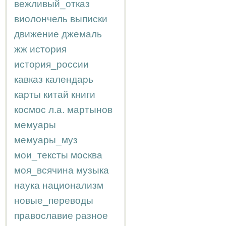
вежливый_отказ
виолончель
выписки
движение
джемаль
жж
история
история_россии
кавказ
календарь
карты
китай
книги
космос
л.а.
мартынов
мемуары
мемуары_муз
мои_тексты
москва
моя_всячина
музыка
наука
национализм
новые_переводы
православие
разное