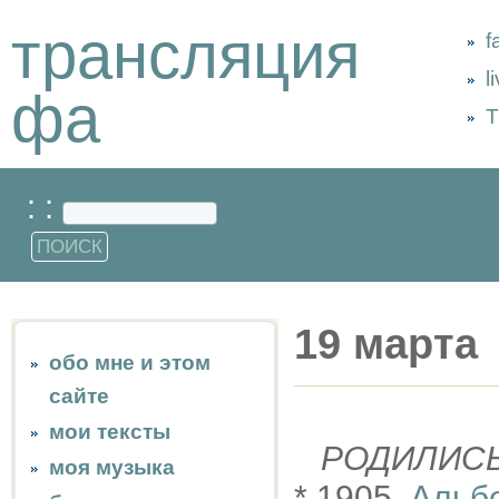
трансляция
f
l
фа
Т
: :
19 марта
обо мне и этом
сайте
мои тексты
РОДИЛИС
моя музыка
* 1905,
Альб