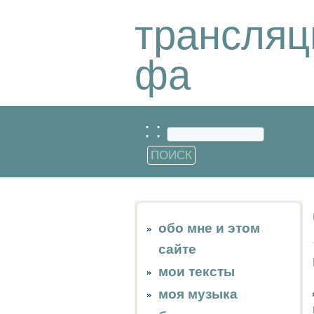
трансляц
фа
: :
обо мне и этом
сайте
мои тексты
моя музыка