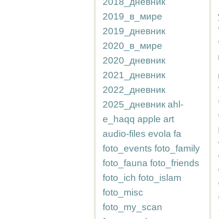
2018_дневник
2019_в_мире
2019_дневник
2020_в_мире
2020_дневник
2021_дневник
2022_дневник
2025_дневник
ahl-
e_haqq
apple
art
audio-files
evola
fa
foto_events
foto_family
foto_fauna
foto_friends
foto_ich
foto_islam
foto_misc
foto_my_scan