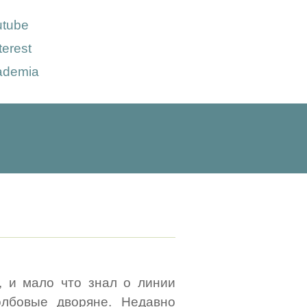
utube
terest
ademia
, и мало что знал о линии
олбовые дворяне. Недавно