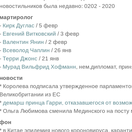
новостильников была недавно: 0202 - 2020
мартиролог
-
Кирк Дуглас
/ 5 февр
-
Евгений Витковский
/ 3 февр
-
Валентин Янин
/ 2 февр
-
Всеволод Чаплин
/ 26 янв
-
Терри Джонс
/ 21 янв
-
Мурад Вильфрид Хофманн
, нем.дипломат, прин
новости
* Королева подписала утвержденное парламенто
Великобритании из ЕС
*
демарш принца Гарри, отказавшегося от возмо
* Ольга Любимова сменила Мединского на посту м
фон
* в Китае эпидемия нового короновируса, каранти