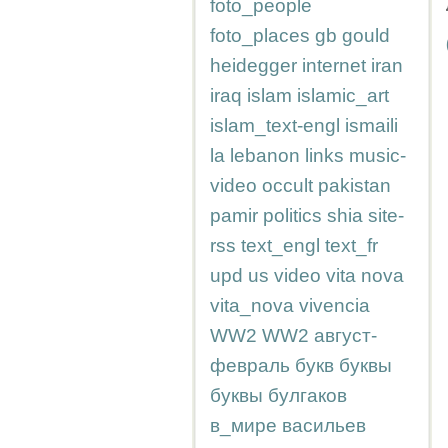
foto_people
foto_places
gb
gould
heidegger
internet
iran
iraq
islam
islamic_art
islam_text-engl
ismaili
la
lebanon
links
music-
video
occult
pakistan
pamir
politics
shia
site-
rss
text_engl
text_fr
upd
us
video
vita nova
vita_nova
vivencia
WW2
WW2
август-
февраль
букв
буквы
буквы
булгаков
в_мире
васильев