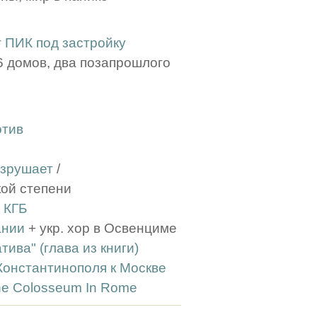
 ПИК под застройку
 6 домов, два позапрошлого
отив
азрушает
/
кой степени
 КГБ
ании
+ укр. хор в Освенциме
ва" (глава из книги)
Константинополя к Москве
The Colosseum In Rome