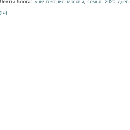
Ленты блога:
уничтожение_москвы
,
семья
,
2020_днев
(fa)