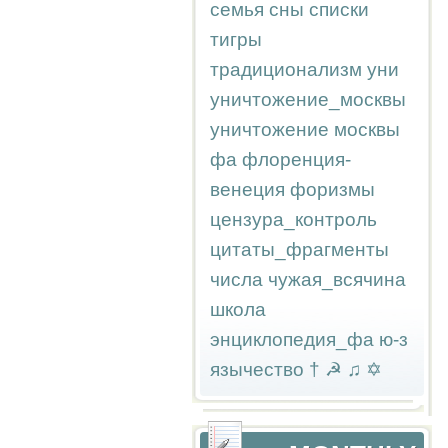
семья
сны
списки
тигры
традиционализм
уни
уничтожение_москвы
уничтожение москвы
фа
флоренция-
венеция
форизмы
цензура_контроль
цитаты_фрагменты
числа
чужая_всячина
школа
энциклопедия_фа
ю-з
язычество
†
☭
♫
✡