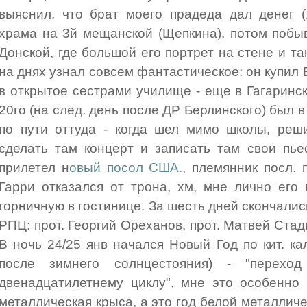
выяснил, что брат моего прадеда дал денег (
храма на 3й мещанской (Щепкина), потом побы
Донской, где большой его портрет на стене и та
на днях узнал совсем фантастическое: он купил
в открытое сестрами училище - еще в Гагаринс
20го (на след. день после ДР Берлинского) был в
по пути оттуда - когда шел мимо школы, реши
сделать там концерт и записать там свои пье
прилетел н
овый посол США.
, племянник посл.
Гарри отказался от трона, хм, мне лично его
горничную в гостинице. За шесть дней скончали
РПЦ: прот. Георгий Ореханов, прот. Матвей Стад
В ночь 24/25 янв начался Новый Год по кит. к
после зимнего солнцестояния) - "перехо
двенадцатилетнему циклу", мне это особенно 
металлическая крыса, а это год белой металлич