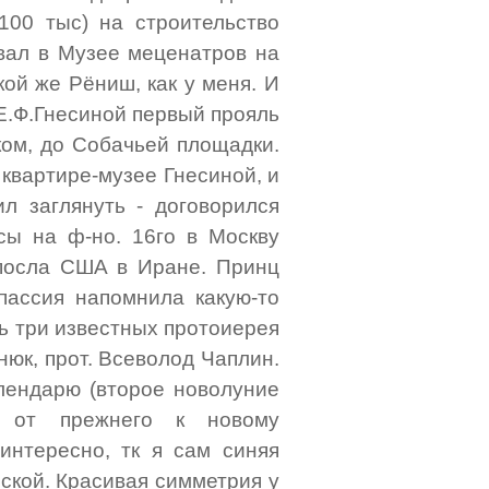
100 тыс) на строительство
вал в Музее меценатров на
кой же Рёниш, как у меня. И
 Е.Ф.Гнесиной первый прояль
ком, до Собачьей площадки.
 квартире-музее Гнесиной, и
л заглянуть - договорился
сы на ф-но. 16го в Москву
 посла США в Иране. Принц
 пассия напомнила какую-то
сь три известных протоиерея
нюк, прот. Всеволод Чаплин.
алендарю (второе новолуние
д от прежнего к новому
интересно, тк я сам синяя
еской. Красивая симметрия у