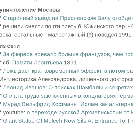
уничтожение Москвы
*
Старинный завод на Пресненском Валу отойдет
* решили снести почти треть б. Южинского пер. -
века, остальные - малоэтажный (!!) новодел 1991
из сети
*
За фюрера воевало больше французов, чем пр
* сб.
Памяти Леонтьева
1891
*
Ложь дает кратковременный эффект, а потом р
Инт. историка Александрова, лишенного докторс
*
Леонид Ивашов: О поисках Шамбалы и секретах
*
Оплата труда заключенных в концлагерях Герм
*
Мурад Вильфрид Хофманн "Ислам как альтернати
* youtube:
о переходе русской Архиепископии от 
*
Giant Statue Of Molech Now Sits At Entrance To 