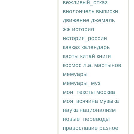
вежливый_отказ
виолончель
выписки
движение
джемаль
жж
история
история_россии
кавказ
календарь
карты
китай
книги
космос
л.а.
мартынов
мемуары
мемуары_муз
мои_тексты
москва
моя_всячина
музыка
наука
национализм
новые_переводы
православие
разное