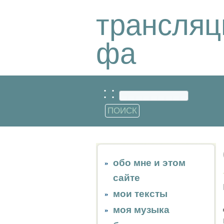
трансляц
фа
: :
обо мне и этом
сайте
мои тексты
моя музыка