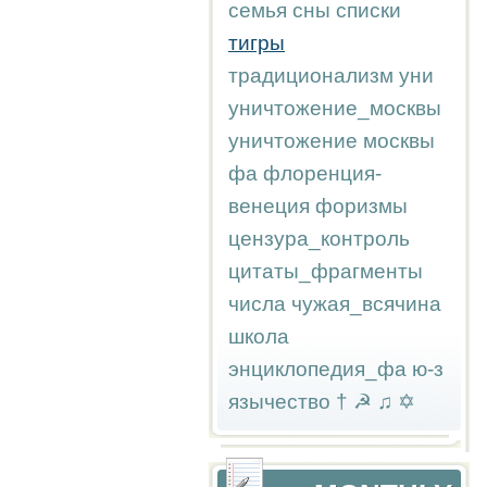
семья
сны
списки
тигры
традиционализм
уни
уничтожение_москвы
уничтожение москвы
фа
флоренция-
венеция
форизмы
цензура_контроль
цитаты_фрагменты
числа
чужая_всячина
школа
энциклопедия_фа
ю-з
язычество
†
☭
♫
✡