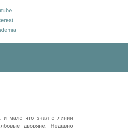
utube
terest
ademia
, и мало что знал о линии
олбовые дворяне. Недавно