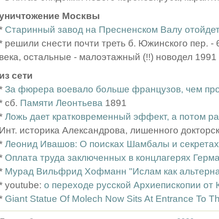
уничтожение Москвы
*
Старинный завод на Пресненском Валу отойдет
* решили снести почти треть б. Южинского пер. -
века, остальные - малоэтажный (!!) новодел 1991
из сети
*
За фюрера воевало больше французов, чем пр
* сб.
Памяти Леонтьева
1891
*
Ложь дает кратковременный эффект, а потом р
Инт. историка Александрова, лишенного докторс
*
Леонид Ивашов: О поисках Шамбалы и секретах
*
Оплата труда заключенных в концлагерях Герм
*
Мурад Вильфрид Хофманн "Ислам как альтернати
* youtube:
о переходе русской Архиепископии от 
*
Giant Statue Of Molech Now Sits At Entrance To 