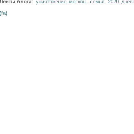
Ленты блога:
уничтожение_москвы
,
семья
,
2020_днев
(fa)