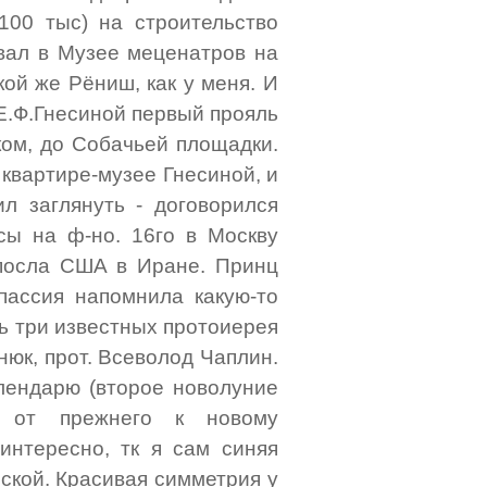
100 тыс) на строительство
вал в Музее меценатров на
кой же Рёниш, как у меня. И
 Е.Ф.Гнесиной первый прояль
ком, до Собачьей площадки.
 квартире-музее Гнесиной, и
л заглянуть - договорился
сы на ф-но. 16го в Москву
 посла США в Иране. Принц
 пассия напомнила какую-то
сь три известных протоиерея
нюк, прот. Всеволод Чаплин.
алендарю (второе новолуние
д от прежнего к новому
интересно, тк я сам синяя
еской. Красивая симметрия у