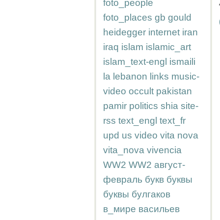
foto_people
foto_places
gb
gould
heidegger
internet
iran
iraq
islam
islamic_art
islam_text-engl
ismaili
la
lebanon
links
music-
video
occult
pakistan
pamir
politics
shia
site-
rss
text_engl
text_fr
upd
us
video
vita nova
vita_nova
vivencia
WW2
WW2
август-
февраль
букв
буквы
буквы
булгаков
в_мире
васильев