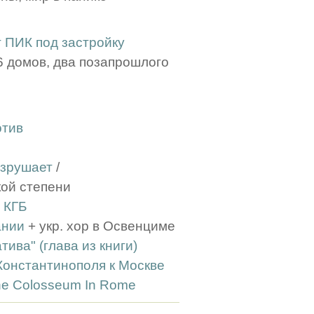
 ПИК под застройку
 6 домов, два позапрошлого
отив
азрушает
/
кой степени
 КГБ
ании
+ укр. хор в Освенциме
ва" (глава из книги)
Константинополя к Москве
The Colosseum In Rome