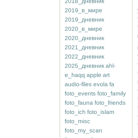
2018_дневник
2019_в_мире
2019_дневник
2020_в_мире
2020_дневник
2021_дневник
2022_дневник
2025_дневник
ahl-
e_haqq
apple
art
audio-files
evola
fa
foto_events
foto_family
foto_fauna
foto_friends
foto_ich
foto_islam
foto_misc
foto_my_scan