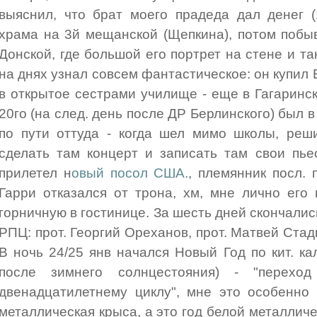
выяснил, что брат моего прадеда дал денег (
храма на 3й мещанской (Щепкина), потом побы
Донской, где большой его портрет на стене и та
на днях узнал совсем фантастическое: он купил
в открытое сестрами училище - еще в Гагаринс
20го (на след. день после ДР Берлинского) был в
по пути оттуда - когда шел мимо школы, реши
сделать там концерт и записать там свои пье
прилетел н
овый посол США.
, племянник посл.
Гарри отказался от трона, хм, мне лично его
горничную в гостинице. За шесть дней скончали
РПЦ: прот. Георгий Ореханов, прот. Матвей Стад
В ночь 24/25 янв начался Новый Год по кит. к
после зимнего солнцестояния) - "перехо
двенадцатилетнему циклу", мне это особенно 
металлическая крыса, а это год белой металлич