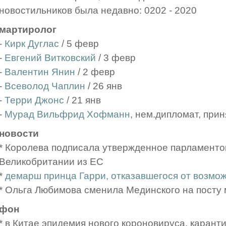
новостильников была недавно: 0202 - 2020
мартиролог
-
Кирк Дуглас
/ 5 февр
-
Евгений Витковский
/ 3 февр
-
Валентин Янин
/ 2 февр
-
Всеволод Чаплин
/ 26 янв
-
Терри Джонс
/ 21 янв
-
Мурад Вильфрид Хофманн
, нем.дипломат, прин
новости
* Королева подписала утвержденное парламенто
Великобритании из ЕС
*
демарш принца Гарри, отказавшегося от возмо
* Ольга Любимова сменила Мединского на посту м
фон
* в Китае эпидемия нового короновируса, каранти