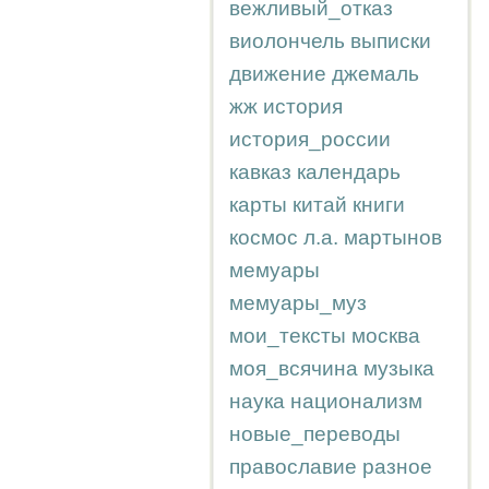
вежливый_отказ
виолончель
выписки
движение
джемаль
жж
история
история_россии
кавказ
календарь
карты
китай
книги
космос
л.а.
мартынов
мемуары
мемуары_муз
мои_тексты
москва
моя_всячина
музыка
наука
национализм
новые_переводы
православие
разное