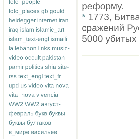
foto_people
реформу.
foto_places
gb
gould
*
1773, Битв
heidegger
internet
iran
сражений Ру
iraq
islam
islamic_art
5000 убитых 
islam_text-engl
ismaili
la
lebanon
links
music-
video
occult
pakistan
pamir
politics
shia
site-
rss
text_engl
text_fr
upd
us
video
vita nova
vita_nova
vivencia
WW2
WW2
август-
февраль
букв
буквы
буквы
булгаков
в_мире
васильев