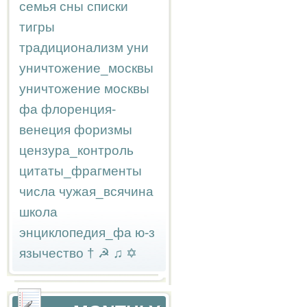
семья
сны
списки
тигры
традиционализм
уни
уничтожение_москвы
уничтожение москвы
фа
флоренция-
венеция
форизмы
цензура_контроль
цитаты_фрагменты
числа
чужая_всячина
школа
энциклопедия_фа
ю-з
язычество
†
☭
♫
✡