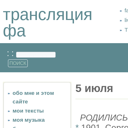
трансляция
f
l
фа
Т
: :
5 июля
обо мне и этом
сайте
мои тексты
РОДИЛИСЬ
моя музыка
*
1901, Серг