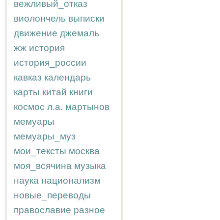
вежливый_отказ
виолончель
выписки
движение
джемаль
жж
история
история_россии
кавказ
календарь
карты
китай
книги
космос
л.а.
мартынов
мемуары
мемуары_муз
мои_тексты
москва
моя_всячина
музыка
наука
национализм
новые_переводы
православие
разное