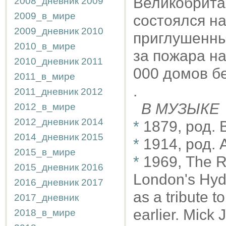
Великобрита
2008_дневник
2009
2009_в_мире
состоялся н
2009_дневник
2010
приглушенны
2010_в_мире
за пожара на
2010_дневник
2011
000 домов бе
2011_в_мире
.
2011_дневник
2012
В МУЗЫКЕ
2012_в_мире
2012_дневник
2014
*
1879, род.
2014_дневник
2015
*
1914, род.
2015_в_мире
*
1969, The Ro
2015_дневник
2016
London's Hyd
2016_дневник
2017
as a tribute 
2017_дневник
earlier. Mick
2018_в_мире