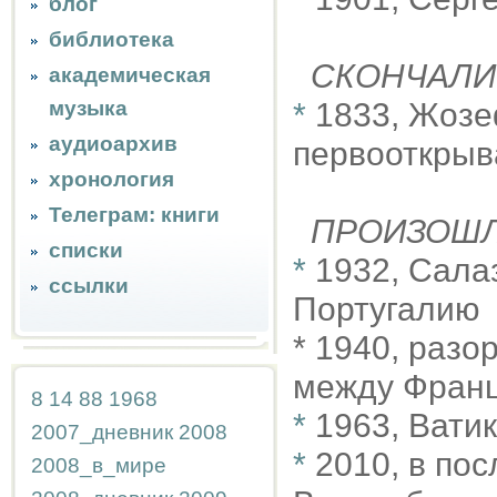
блог
библиотека
СКОНЧАЛИ
академическая
музыка
*
1833, Жозе
аудиоархив
первооткрыв
хронология
Телеграм: книги
ПРОИЗОШ
списки
*
1932, Салаз
ссылки
Португалию
* 1940, раз
между Франц
8
14
88
1968
*
1963, Вати
2007_дневник
2008
*
2010, в пос
2008_в_мире