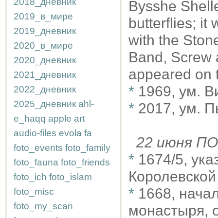
2018_дневник
Bysshe Shelle
2019_в_мире
butterflies; it
2019_дневник
with the Ston
2020_в_мире
Band, Screw 
2020_дневник
appeared on 
2021_дневник
*
1969, ум. В
2022_дневник
2025_дневник
ahl-
*
2017, ум. 
e_haqq
apple
art
audio-files
evola
fa
22 июня 
foto_events
foto_family
*
1674/5, ука
foto_fauna
foto_friends
Королевской
foto_ich
foto_islam
*
1668, нача
foto_misc
foto_my_scan
монастыря, 