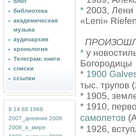
блог
*
2003, Лени
библиотека
«Leni» Riefe
академическая
музыка
аудиоархив
ПРОИЗОШ
хронология
*
у новостил
Телеграм: книги
Богородицы
списки
*
1900 Galves
ссылки
тыс. трупов (
* 1905, земл
* 1910, перв
8
14
88
1968
самолетов
(А
2007_дневник
2008
* 1926, всту
2008_в_мире