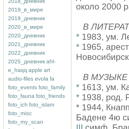
2018_дневник
около 2000 р
2019_в_мире
2019_дневник
В ЛИТЕРА
2020_в_мире
*
1983, ум. 
2020_дневник
2021_дневник
*
1965, арест
2022_дневник
Новосибирск
2025_дневник
ahl-
e_haqq
apple
art
В МУЗЫКЕ
audio-files
evola
fa
*
1613, ум. 
foto_events
foto_family
*
1938, род.
foto_fauna
foto_friends
foto_ich
foto_islam
* 1944, Кна
foto_misc
Бадене 4ю с
foto_my_scan
III
симф. Бра