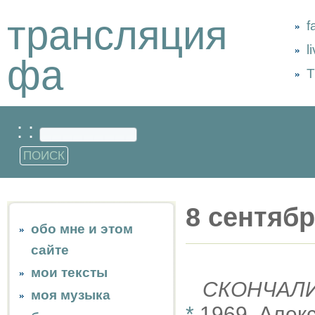
трансляция
f
l
фа
Т
: :
8 сентяб
обо мне и этом
сайте
мои тексты
СКОНЧАЛ
моя музыка
*
1969, Алек