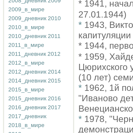
2008_дневник
2009
* 1941, нача
2009_в_мире
27.01.1944)
2009_дневник
2010
*
1943, Викт
2010_в_мире
капитуляции
2010_дневник
2011
* 1944, пер
2011_в_мире
2011_дневник
2012
* 1959, Хайд
2012_в_мире
Цюрихского у
2012_дневник
2014
(10 лет) сем
2014_дневник
2015
*
1962, 1й п
2015_в_мире
"Иваново дет
2015_дневник
2016
Венецианско
2016_дневник
2017
2017_дневник
*
1978, "Чер
2018_в_мире
демонстрации