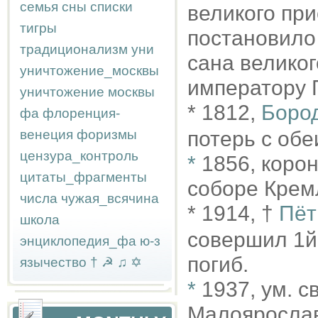
семья
сны
списки
великого при
тигры
постановило
традиционализм
уни
сана великог
уничтожение_москвы
императору 
уничтожение москвы
* 1812,
Боро
фа
флоренция-
венеция
форизмы
потерь с обе
цензура_контроль
*
1856, коро
цитаты_фрагменты
соборе Крем
числа
чужая_всячина
* 1914, †
Пёт
школа
совершил 1й
энциклопедия_фа
ю-з
погиб.
язычество
†
☭
♫
✡
*
1937, ум. 
Малояросла