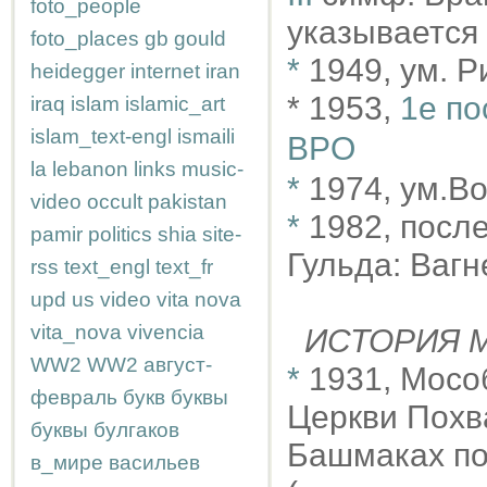
foto_people
указывается 
foto_places
gb
gould
*
1949, ум. 
heidegger
internet
iran
* 1953,
1е по
iraq
islam
islamic_art
islam_text-engl
ismaili
BPO
la
lebanon
links
music-
*
1974, ум.В
video
occult
pakistan
*
1982, после
pamir
politics
shia
site-
Гульда: Вагне
rss
text_engl
text_fr
upd
us
video
vita nova
vita_nova
vivencia
ИСТОРИЯ М
WW2
WW2
август-
*
1931, Мосо
февраль
букв
буквы
Церкви Похв
буквы
булгаков
Башмаках по
в_мире
васильев