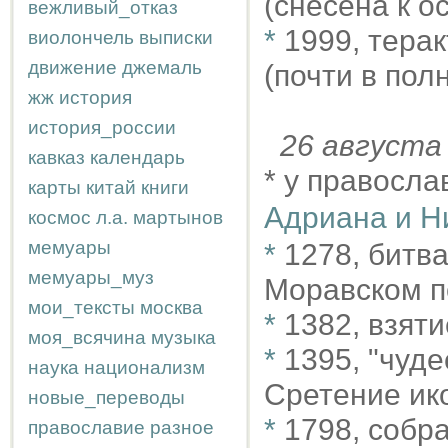
(снесена к о
вежливый_отказ
*
1999, тера
виолончель
выписки
движение
джемаль
(почти в полн
жж
история
история_россии
26 август
кавказ
календарь
* у правосла
карты
китай
книги
Адриана и Н
космос
л.а.
мартынов
мемуары
*
1278, битв
мемуары_муз
Моравском п
мои_тексты
москва
*
1382, взят
моя_всячина
музыка
*
1395, "чуд
наука
национализм
Сретение ик
новые_переводы
*
1798, собр
православие
разное