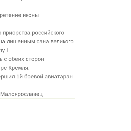
Сретение иконы
о приорства российского
ша лишенным сана великого
у I
рь с обеих сторон
оре Кремля.
вершил 1й боевой авиатаран
, Малоярославец