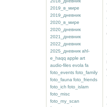
2018_дневник
2019_в_мире
2019_дневник
2020_в_мире
2020_дневник
2021_дневник
2022_дневник
2025_дневник
ahl-
e_haqq
apple
art
audio-files
evola
fa
foto_events
foto_family
foto_fauna
foto_friends
foto_ich
foto_islam
foto_misc
foto_my_scan