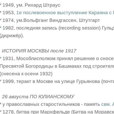
*
1949, ум. Рихард Штраус
* 1953,
1е послевоенное выступление Караяна с
*
1974, ум.Вольфганг Виндгассен, Штутгарт
*
1982, последняя запись (recording session) Гульда
(дирижёр).
ИСТОРИЯ МОСКВЫ после 1917
*
1931, Мособлисполком принял решение о снос
Пресвятой Богородицы в Башмаках под строител
(снесена к осени 1932)
*
1999, теракт в Москве на улице Гурьянова (почти
26 августа ПО ЮЛИАНСКОМУ
* у православных старостильников - память
свм. 
*
1278, битва при Мархфельде (Битва на Моравск