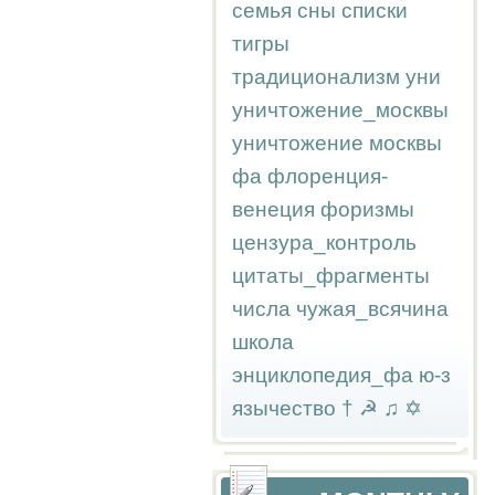
семья
сны
списки
тигры
традиционализм
уни
уничтожение_москвы
уничтожение москвы
фа
флоренция-
венеция
форизмы
цензура_контроль
цитаты_фрагменты
числа
чужая_всячина
школа
энциклопедия_фа
ю-з
язычество
†
☭
♫
✡