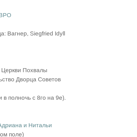
 BPO
: Вагнер, Siegfried Idyll
е Церкви Похвалы
ьство Дворца Советов
 в полночь с 8го на 9е).
Адриана и Нитальи
ом поле)