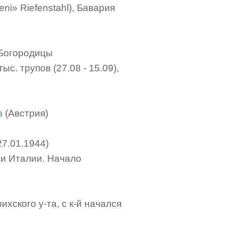
ni» Riefenstahl), Бавария
 Богородицы
тыс. трупов (27.08 - 15.09),
в
(Австрия)
27.01.1944)
ии Италии. Начало
хского у-та, с к-й начался