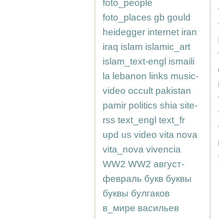
foto_people
foto_places
gb
gould
heidegger
internet
iran
iraq
islam
islamic_art
islam_text-engl
ismaili
la
lebanon
links
music-
video
occult
pakistan
pamir
politics
shia
site-
rss
text_engl
text_fr
upd
us
video
vita nova
vita_nova
vivencia
WW2
WW2
август-
февраль
букв
буквы
буквы
булгаков
в_мире
васильев