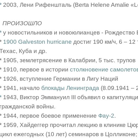
*
2003, Лени Рифеншталь (Berta Helene Amalie «Le
ПРОИЗОШЛО
*
у новостильников и новоюлианцев - Рождество
*
1900 Galveston hurricane
достиг 190 км/ч, 6 – 12 
Техас, Куба и др.
* 1905, землетрясение в Калабрии, 5 тыс. трупов
* 1910, первое в истории
столкновение самолето
* 1926, вступление Германии в Лигу Наций
* 1941, начало
блокады Ленинграда
(8.09.1941 – 
*
1943, Виктор Эммануил III объявил о капитуляц
гражданской войны.
* 1944, первое боевое применение
Фау-2
.
* 1959, Хайдеггер прочитал лекцию в клинике Цюри
цикл ежегодных (10 лет) семинаров в Цолликоне;