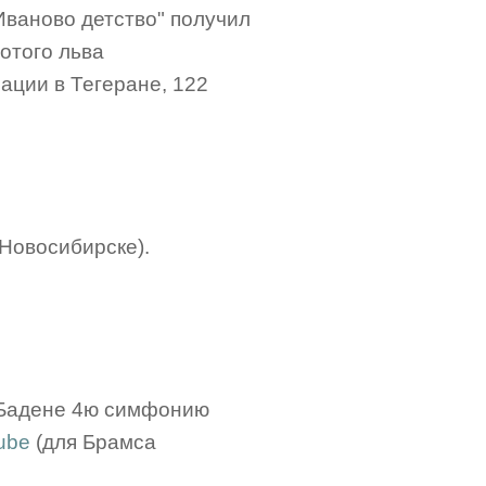
Иваново детство" получил
лотого льва
ации в Тегеране, 122
 Новосибирске).
-Бадене 4ю симфонию
ube
(для Брамса