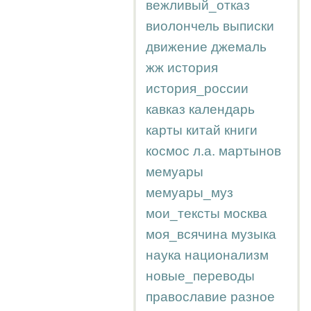
вежливый_отказ
виолончель
выписки
движение
джемаль
жж
история
история_россии
кавказ
календарь
карты
китай
книги
космос
л.а.
мартынов
мемуары
мемуары_муз
мои_тексты
москва
моя_всячина
музыка
наука
национализм
новые_переводы
православие
разное