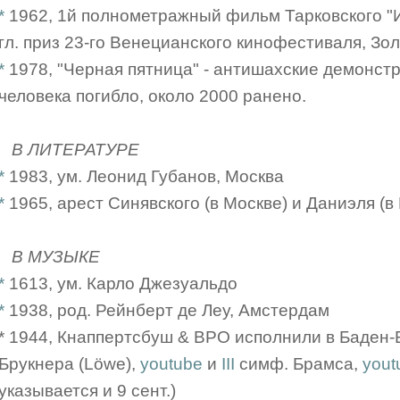
*
1962, 1й полнометражный фильм Тарковского "
гл. приз 23-го Венецианского кинофестиваля, Зо
*
1978, "Черная пятница" - антишахские демонстр
человека погибло, около 2000 ранено.
В ЛИТЕРАТУРЕ
*
1983, ум. Леонид Губанов, Москва
*
1965, арест Синявского (в Москве) и Даниэля (в
В МУЗЫКЕ
*
1613, ум. Карло Джезуальдо
*
1938, род. Рейнберт де Леу, Амстердам
* 1944, Кнаппертсбуш & BPO исполнили в Баден
Брукнера (Löwe),
youtube
и
III
симф. Брамса,
yout
указывается и 9 сент.)