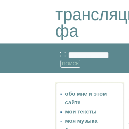
трансляц
фа
: :
обо мне и этом
сайте
мои тексты
моя музыка