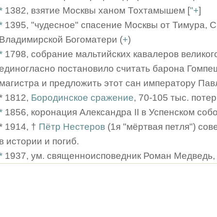
*
1382, взятие Москвы ханом Тохтамышем [
"+
]
*
1395, "чудесное" спасение Москвы от Тимура, 
Владимирской Богоматери (
+
)
*
1798, собрание мальтийских кавалеров великог
единогласно постановило считать барона Гомпе
магистра и предложить этот сан императору Павл
* 1812,
Бородинское сражение
, 70-105 тыс. поте
*
1856, коронация Александра II в Успенском соб
* 1914, †
Пётр Нестеров
(1я "мёртвая петля") со
в истории и погиб.
*
1937, ум. священноисповедник Роман Медведь