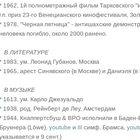
*
1962, 1й полнометражный фильм Тарковского "
гл. приз 23-го Венецианского кинофестиваля, Зо
*
1978, "Черная пятница" - антишахские демонстр
человека погибло, около 2000 ранено.
В ЛИТЕРАТУРЕ
*
1983, ум. Леонид Губанов, Москва
*
1965, арест Синявского (в Москве) и Даниэля (в
В МУЗЫКЕ
*
1613, ум. Карло Джезуальдо
*
1938, род. Рейнберт де Леу, Амстердам
* 1944, Кнаппертсбуш & BPO исполнили в Баден
Брукнера (Löwe),
youtube
и
III
симф. Брамса,
yout
указывается и 9 сент.)