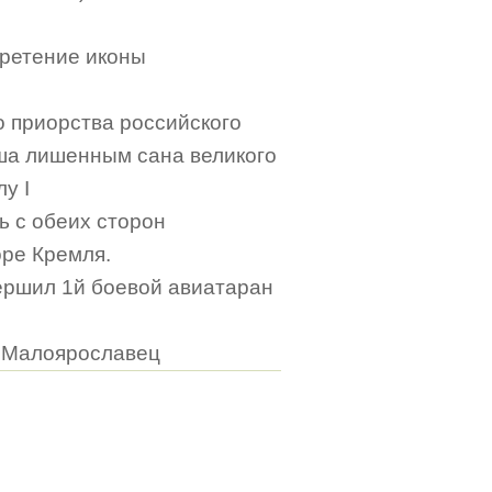
Сретение иконы
о приорства российского
ша лишенным сана великого
у I
рь с обеих сторон
оре Кремля.
вершил 1й боевой авиатаран
, Малоярославец