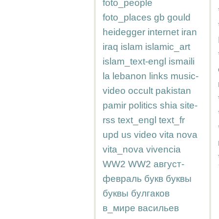
foto_people
foto_places
gb
gould
heidegger
internet
iran
iraq
islam
islamic_art
islam_text-engl
ismaili
la
lebanon
links
music-
video
occult
pakistan
pamir
politics
shia
site-
rss
text_engl
text_fr
upd
us
video
vita nova
vita_nova
vivencia
WW2
WW2
август-
февраль
букв
буквы
буквы
булгаков
в_мире
васильев