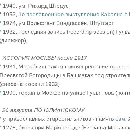
*
1949, ум. Рихард Штраус
* 1953,
1е послевоенное выступление Караяна с
*
1974, ум.Вольфганг Виндгассен, Штутгарт
*
1982, последняя запись (recording session) Гульда
(дирижёр).
ИСТОРИЯ МОСКВЫ после 1917
*
1931, Мособлисполком принял решение о снос
Пресвятой Богородицы в Башмаках под строител
(снесена к осени 1932)
*
1999, теракт в Москве на улице Гурьянова (почти
26 августа ПО ЮЛИАНСКОМУ
* у православных старостильников - память
свм. 
*
1278, битва при Мархфельде (Битва на Моравск