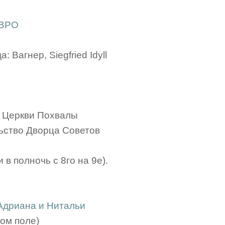
 BPO
: Вагнер, Siegfried Idyll
е Церкви Похвалы
ьство Дворца Советов
 в полночь с 8го на 9е).
Адриана и Нитальи
ом поле)