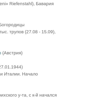
ni» Riefenstahl), Бавария
 Богородицы
тыс. трупов (27.08 - 15.09),
в
(Австрия)
27.01.1944)
ии Италии. Начало
хского у-та, с к-й начался