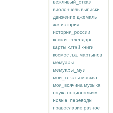
вежливый_отказ
виолончель
выписки
движение
джемаль
жж
история
история_россии
кавказ
календарь
карты
китай
книги
космос
л.а.
мартынов
мемуары
мемуары_муз
мои_тексты
москва
моя_всячина
музыка
наука
национализм
новые_переводы
православие
разное