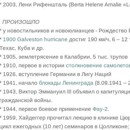
*
2003, Лени Рифеншталь (Berta Helene Amalie «Le
ПРОИЗОШЛО
*
у новостильников и новоюлианцев - Рождество
*
1900 Galveston hurricane
достиг 190 км/ч, 6 – 12 
Техас, Куба и др.
* 1905, землетрясение в Калабрии, 5 тыс. трупов
* 1910, первое в истории
столкновение самолето
* 1926, вступление Германии в Лигу Наций
* 1941, начало
блокады Ленинграда
(8.09.1941 – 
*
1943, Виктор Эммануил III объявил о капитуляц
гражданской войны.
* 1944, первое боевое применение
Фау-2
.
* 1959, Хайдеггер прочитал лекцию в клинике Цюри
цикл ежегодных (10 лет) семинаров в Цолликоне;