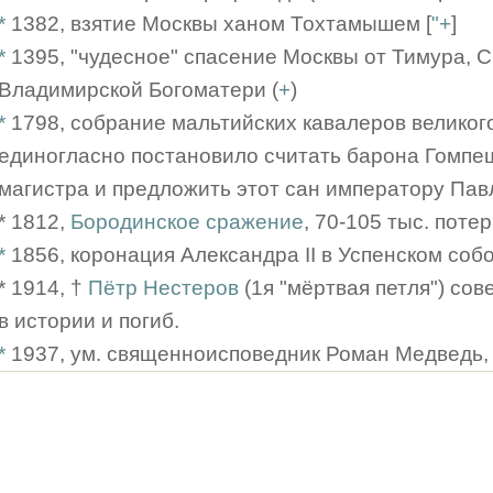
*
1382, взятие Москвы ханом Тохтамышем [
"+
]
*
1395, "чудесное" спасение Москвы от Тимура, 
Владимирской Богоматери (
+
)
*
1798, собрание мальтийских кавалеров великог
единогласно постановило считать барона Гомпе
магистра и предложить этот сан императору Павл
* 1812,
Бородинское сражение
, 70-105 тыс. поте
*
1856, коронация Александра II в Успенском соб
* 1914, †
Пётр Нестеров
(1я "мёртвая петля") со
в истории и погиб.
*
1937, ум. священноисповедник Роман Медведь