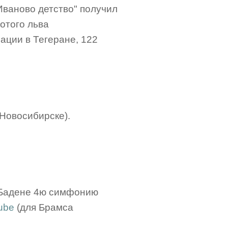
Иваново детство" получил
лотого льва
ации в Тегеране, 122
 Новосибирске).
-Бадене 4ю симфонию
ube
(для Брамса