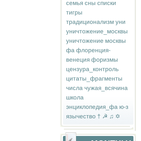
семья
сны
списки
тигры
традиционализм
уни
уничтожение_москвы
уничтожение москвы
фа
флоренция-
венеция
форизмы
цензура_контроль
цитаты_фрагменты
числа
чужая_всячина
школа
энциклопедия_фа
ю-з
язычество
†
☭
♫
✡