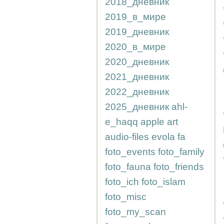
2018_дневник
2019_в_мире
2019_дневник
2020_в_мире
2020_дневник
2021_дневник
2022_дневник
2025_дневник
ahl-
e_haqq
apple
art
audio-files
evola
fa
foto_events
foto_family
foto_fauna
foto_friends
foto_ich
foto_islam
foto_misc
foto_my_scan