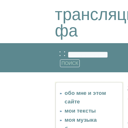
трансляц
фа
: :
обо мне и этом
сайте
мои тексты
моя музыка