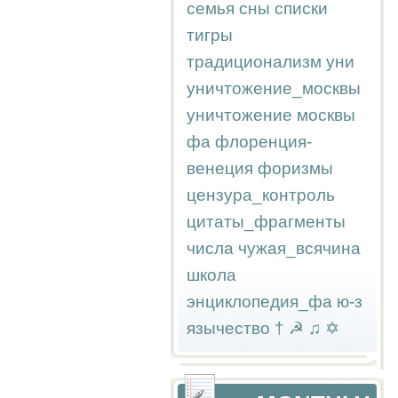
семья
сны
списки
тигры
традиционализм
уни
уничтожение_москвы
уничтожение москвы
фа
флоренция-
венеция
форизмы
цензура_контроль
цитаты_фрагменты
числа
чужая_всячина
школа
энциклопедия_фа
ю-з
язычество
†
☭
♫
✡