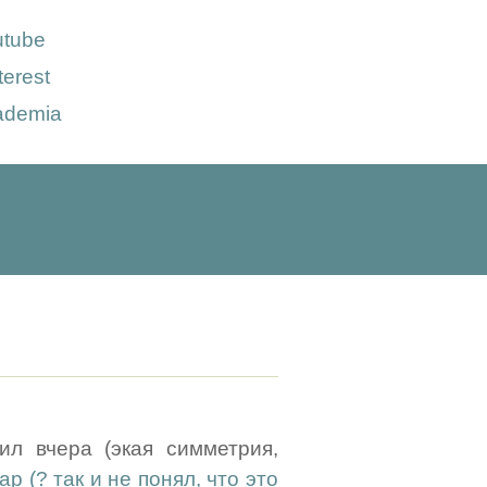
utube
terest
ademia
ил вчера (экая симметрия,
р (? так и не понял, что это