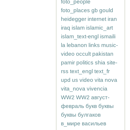
foto_people
foto_places
gb
gould
heidegger
internet
iran
iraq
islam
islamic_art
islam_text-engl
ismaili
la
lebanon
links
music-
video
occult
pakistan
pamir
politics
shia
site-
rss
text_engl
text_fr
upd
us
video
vita nova
vita_nova
vivencia
WW2
WW2
август-
февраль
букв
буквы
буквы
булгаков
в_мире
васильев