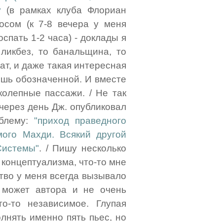
у
(в рамках клуба Флориан
носом (к 7-8 вечера у меня
спать 1-2 часа) - доклады я
ликбез, то банальщина, то
ат, и даже такая интересная
ишь обозначенной. И вместе
колепные пассажи. / Не так
 через день Дж. опубликовал
облему:
"приход праведного
ого Махди. Всякий другой
Системы"
. / Пишу несколько
 концептуализма, что-то мне
ство у меня всегда вызывало
 может автора и не очень
о-то независимое. Глупая
олнять именно пять пьес, но