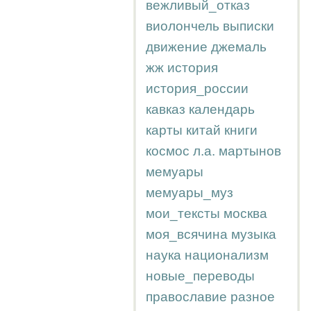
вежливый_отказ
виолончель
выписки
движение
джемаль
жж
история
история_россии
кавказ
календарь
карты
китай
книги
космос
л.а.
мартынов
мемуары
мемуары_муз
мои_тексты
москва
моя_всячина
музыка
наука
национализм
новые_переводы
православие
разное