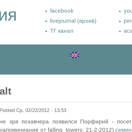
ия
facebook
yo
livejournal (архив)
pin
ТГ канал
ac
alt
Posted Ср, 02/22/2012 - 13:53
не зря позавчера появился Порфирий - посет
напоминиание от falling_towers: 21-2-2012)
семина