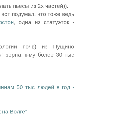
лать пьесы из 2х частей)).
 вот подумал, что тоже ведь
юстон
, одна из статуэток -
иологии почв) из Пущино
" зерна, к-му более 30 тыс
инам 50 тыс людей в год -
 на Волге"