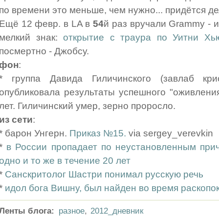
по времени это меньше, чем нужно... придётся де
Ещё 12 февр. в LA в
54
й раз вручали Grammy - и
мелкий знак:
открытие с траура по Уитни Хь
посмертно - Джобсу.
фон
:
* группа Давида Гиличинского (завлаб кр
опубликовала результаты успешного "оживления
лет. Гиличинский умер, зерно проросло.
из сети
:
* барон Унгерн.
Приказ №15.
via sergey_verevkin
*
в России пропадает по неустановленным прич
одно и то же в течение 20 лет
*
Санскритолог Шастри понимал русскую речь
*
идол бога Вишну, был найден во время раскопок
Ленты блога:
разное
,
2012_дневник