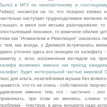
было) в МГУ по неоплатонизму и гностицизм
Гейер); несмотря на то, что позорно клевал 
частенько наступает трудноодолимое желание по
слышал, и меня они весьма разочаровали: то 
опостылевший лексикон, то комичное обилие цит
тема как "Исмаилизм и Революция" оказалась л
с тем, как всегда, у Джемаля встречались вели
давно уточнял здесь его позицию по халифату -
заметку с ясно изложенным взглядом на пр
халифа возможен именно как приход ожидаем
халифат будет интегральной частью мировой 
пьес для альта, незатейливая музыка без всякого
нравится, что-то не очень - собственное творче
удивление именно тем, что - частично - оно
привлекать, при этом не меняясь, словно чт
проблема - чувствую, в день концерта надо исп