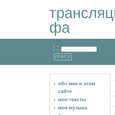
трансляц
фа
: :
обо мне и этом
сайте
мои тексты
моя музыка