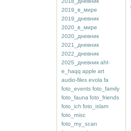
2018_дневник
2019_в_мире
2019_дневник
2020_в_мире
2020_дневник
2021_дневник
2022_дневник
2025_дневник
ahl-
e_haqq
apple
art
audio-files
evola
fa
foto_events
foto_family
foto_fauna
foto_friends
foto_ich
foto_islam
foto_misc
foto_my_scan