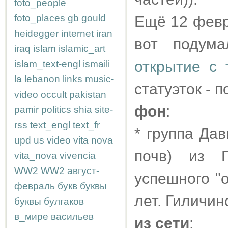
foto_people
foto_places
gb
gould
Ещё 12 февр
heidegger
internet
iran
вот подума
iraq
islam
islamic_art
открытие с 
islam_text-engl
ismaili
la
lebanon
links
music-
статуэток - 
video
occult
pakistan
фон
:
pamir
politics
shia
site-
rss
text_engl
text_fr
* группа Да
upd
us
video
vita nova
почв) из П
vita_nova
vivencia
WW2
WW2
август-
успешного "
февраль
букв
буквы
лет. Гиличин
буквы
булгаков
в_мире
васильев
из сети
: