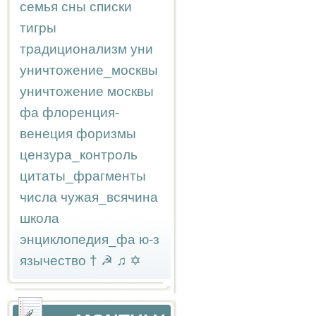
семья
сны
списки
тигры
традиционализм
уни
уничтожение_москвы
уничтожение москвы
фа
флоренция-
венеция
форизмы
цензура_контроль
цитаты_фрагменты
числа
чужая_всячина
школа
энциклопедия_фа
ю-з
язычество
†
☭
♫
✡