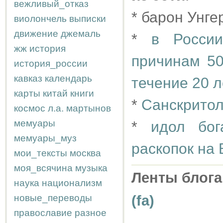
вежливый_отказ
* барон Унге
виолончель
выписки
движение
джемаль
*
в Росси
жж
история
причинам 50
история_россии
кавказ
календарь
течение 20 л
карты
китай
книги
*
Санскритол
космос
л.а.
мартынов
мемуары
*
идол бо
мемуары_муз
раскопок на 
мои_тексты
москва
моя_всячина
музыка
Ленты блога
наука
национализм
новые_переводы
(fa)
православие
разное