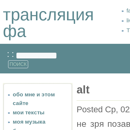
трансляция
f
l
фа
Т
: :
alt
обо мне и этом
сайте
Posted Ср, 02
мои тексты
моя музыка
не зря поза