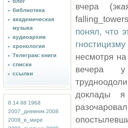
блог
вчера (эк
библиотека
falling_towe
академическая
музыка
понял, что 
аудиоархив
гностицизму
хронология
несмотря на 
Телеграм: книги
списки
вечера у
ссылки
трудноодол
доклады я
8
14
88
1968
разочарова
2007_дневник
2008
опостылевш
2008_в_мире