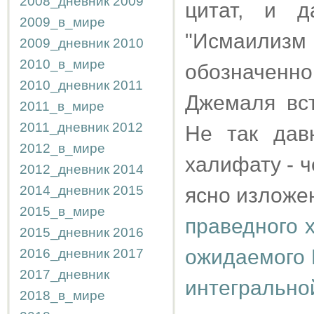
2008_дневник
2009
цитат, и д
2009_в_мире
"Исмаилиз
2009_дневник
2010
2010_в_мире
обозначенно
2010_дневник
2011
Джемаля вст
2011_в_мире
2011_дневник
2012
Не так дав
2012_в_мире
халифату - ч
2012_дневник
2014
2014_дневник
2015
ясно изложе
2015_в_мире
праведного 
2015_дневник
2016
ожидаемого 
2016_дневник
2017
2017_дневник
интегрально
2018_в_мире