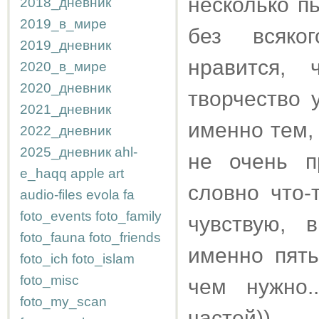
несколько п
2018_дневник
2019_в_мире
без всяко
2019_дневник
нравится, 
2020_в_мире
2020_дневник
творчество 
2021_дневник
именно тем, 
2022_дневник
2025_дневник
ahl-
не очень п
e_haqq
apple
art
словно что-
audio-files
evola
fa
foto_events
foto_family
чувствую, 
foto_fauna
foto_friends
именно пять
foto_ich
foto_islam
foto_misc
чем нужно.
foto_my_scan
частей)).