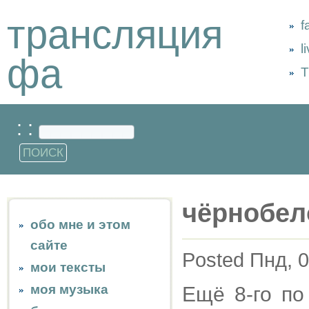
трансляция
f
l
фа
Т
: :
чёрнобел
обо мне и этом
сайте
Posted Пнд, 0
мои тексты
моя музыка
Ещё 8-го по