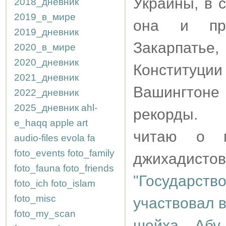
Украины, в 
2018_дневник
2019_в_мире
она и про
2019_дневник
Закарпать
2020_в_мире
2020_дневник
Конституции
2021_дневник
Вашингтон
2022_дневник
2025_дневник
ahl-
рекорды.
e_haqq
apple
art
читаю о п
audio-files
evola
fa
foto_events
foto_family
джихадисто
foto_fauna
foto_friends
"Государств
foto_ich
foto_islam
foto_misc
участвовал в
foto_my_scan
шейха Абу