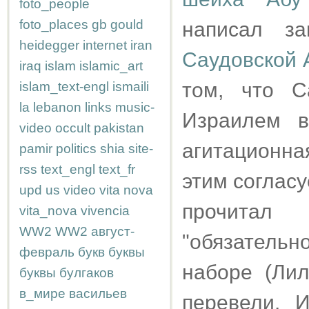
foto_people
foto_places
gb
gould
написал з
heidegger
internet
iran
Саудовской 
iraq
islam
islamic_art
том, что С
islam_text-engl
ismaili
la
lebanon
links
music-
Израилем в
video
occult
pakistan
агитационн
pamir
politics
shia
site-
rss
text_engl
text_fr
этим согласу
upd
us
video
vita nova
прочитал
vita_nova
vivencia
WW2
WW2
август-
"обязатель
февраль
букв
буквы
наборе (Лил
буквы
булгаков
в_мире
васильев
перевели. 