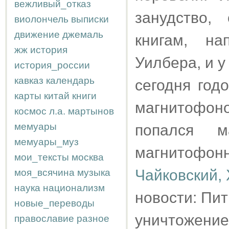
вежливый_отказ
занудство,
виолончель
выписки
движение
джемаль
книгам, н
жж
история
Уилбера, и у
история_россии
кавказ
календарь
сегодня год
карты
китай
книги
магнитофоно
космос
л.а.
мартынов
мемуары
попался м
мемуары_муз
магнитофо
мои_тексты
москва
Чайковский,
моя_всячина
музыка
наука
национализм
новости: Пит
новые_переводы
уничтожени
православие
разное