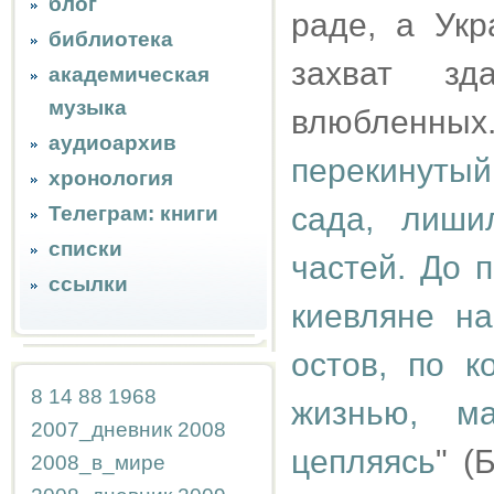
блог
раде, а Укр
библиотека
захват з
академическая
музыка
влюбленных
аудиоархив
перекинуты
хронология
сада, лиши
Телеграм: книги
списки
частей. До 
ссылки
киевляне н
остов, по к
8
14
88
1968
жизнью, м
2007_дневник
2008
цепляясь
" (
2008_в_мире