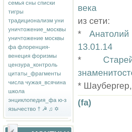
семья
сны
списки
века
тигры
из сети:
традиционализм
уни
уничтожение_москвы
*
Анатолий
уничтожение москвы
13.01.14
фа
флоренция-
венеция
форизмы
*
Стар
цензура_контроль
знаменитост
цитаты_фрагменты
числа
чужая_всячина
* Шаубергер
школа
энциклопедия_фа
ю-з
(fa)
язычество
†
☭
♫
✡