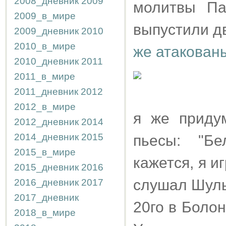
2008_дневник
2009
молитвы Па
2009_в_мире
выпустили д
2009_дневник
2010
2010_в_мире
же атакован
2010_дневник
2011
2011_в_мире
2011_дневник
2012
2012_в_мире
я же приду
2012_дневник
2014
2014_дневник
2015
пьесы: "Бе
2015_в_мире
кажется, я и
2015_дневник
2016
слушал Шуль
2016_дневник
2017
2017_дневник
20го в Боло
2018_в_мире