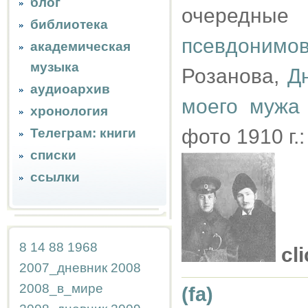
блог
очередны
библиотека
псевдонимо
академическая
музыка
Розанова,
Д
аудиоархив
моего мужа
хронология
фото 1910 г.
Телеграм: книги
списки
ссылки
8
14
88
1968
cl
2007_дневник
2008
2008_в_мире
(fa)