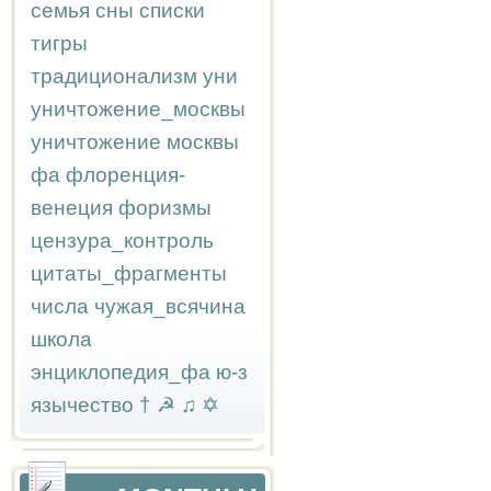
семья
сны
списки
тигры
традиционализм
уни
уничтожение_москвы
уничтожение москвы
фа
флоренция-
венеция
форизмы
цензура_контроль
цитаты_фрагменты
числа
чужая_всячина
школа
энциклопедия_фа
ю-з
язычество
†
☭
♫
✡