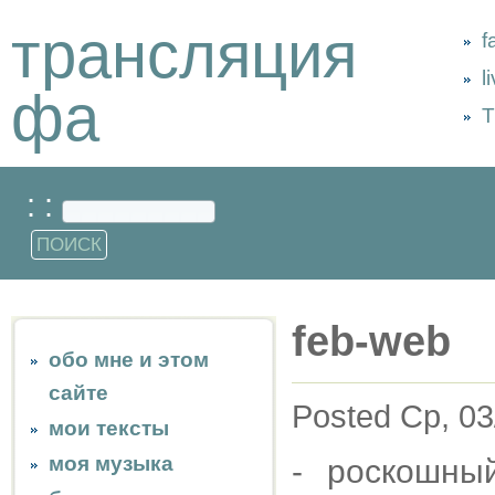
трансляция
f
l
фа
Т
: :
feb-web
обо мне и этом
сайте
Posted Ср, 03
мои тексты
моя музыка
- роскошны