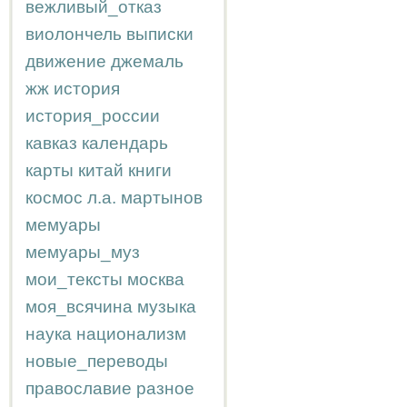
вежливый_отказ
виолончель
выписки
движение
джемаль
жж
история
история_россии
кавказ
календарь
карты
китай
книги
космос
л.а.
мартынов
мемуары
мемуары_муз
мои_тексты
москва
моя_всячина
музыка
наука
национализм
новые_переводы
православие
разное