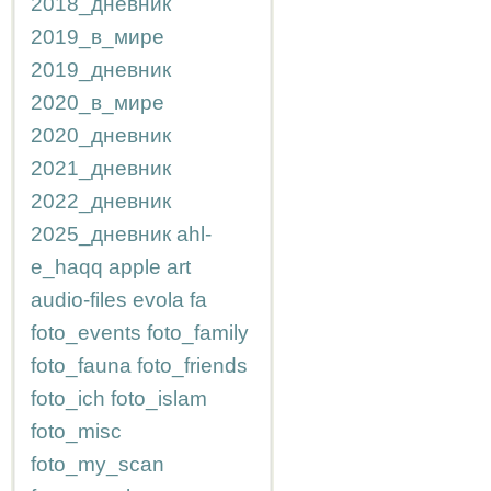
2018_дневник
2019_в_мире
2019_дневник
2020_в_мире
2020_дневник
2021_дневник
2022_дневник
2025_дневник
ahl-
e_haqq
apple
art
audio-files
evola
fa
foto_events
foto_family
foto_fauna
foto_friends
foto_ich
foto_islam
foto_misc
foto_my_scan