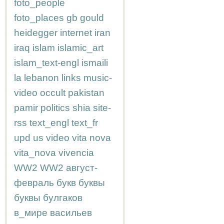
foto_people
foto_places
gb
gould
heidegger
internet
iran
iraq
islam
islamic_art
islam_text-engl
ismaili
la
lebanon
links
music-
video
occult
pakistan
pamir
politics
shia
site-
rss
text_engl
text_fr
upd
us
video
vita nova
vita_nova
vivencia
WW2
WW2
август-
февраль
букв
буквы
буквы
булгаков
в_мире
васильев