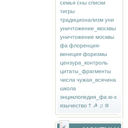
семья
сны
списки
тигры
традиционализм
уни
уничтожение_москвы
уничтожение москвы
фа
флоренция-
венеция
форизмы
цензура_контроль
цитаты_фрагменты
числа
чужая_всячина
школа
энциклопедия_фа
ю-з
язычество
†
☭
♫
✡