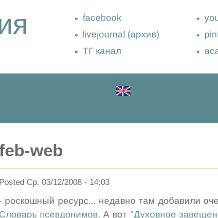
ия
facebook
yo
livejournal (архив)
pin
ТГ канал
ac
feb-web
Posted Ср, 03/12/2008 - 14:03
- роскошный ресурс... недавно там добавили о
Словарь псевдонимов
. А вот
"Духовное завещен