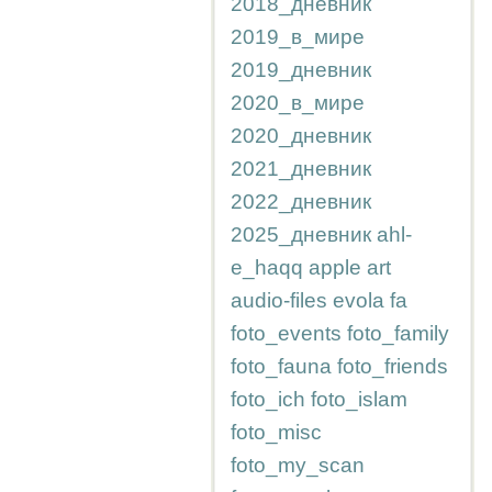
2018_дневник
2019_в_мире
2019_дневник
2020_в_мире
2020_дневник
2021_дневник
2022_дневник
2025_дневник
ahl-
e_haqq
apple
art
audio-files
evola
fa
foto_events
foto_family
foto_fauna
foto_friends
foto_ich
foto_islam
foto_misc
foto_my_scan