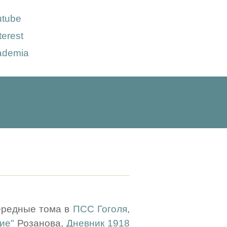
utube
terest
ademia
чередные тома в
ПСС Гоголя
,
ие"
Розанова,
Дневник 1918