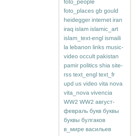
foto_people
foto_places
gb
gould
heidegger
internet
iran
iraq
islam
islamic_art
islam_text-engl
ismaili
la
lebanon
links
music-
video
occult
pakistan
pamir
politics
shia
site-
rss
text_engl
text_fr
upd
us
video
vita nova
vita_nova
vivencia
WW2
WW2
август-
февраль
букв
буквы
буквы
булгаков
в_мире
васильев