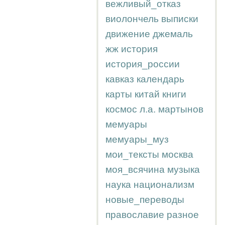
вежливый_отказ
виолончель
выписки
движение
джемаль
жж
история
история_россии
кавказ
календарь
карты
китай
книги
космос
л.а.
мартынов
мемуары
мемуары_муз
мои_тексты
москва
моя_всячина
музыка
наука
национализм
новые_переводы
православие
разное