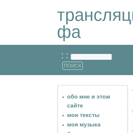
трансляц
фа
: :
обо мне и этом
сайте
мои тексты
моя музыка