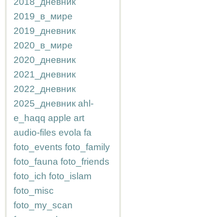
2018_дневник
2019_в_мире
2019_дневник
2020_в_мире
2020_дневник
2021_дневник
2022_дневник
2025_дневник
ahl-
e_haqq
apple
art
audio-files
evola
fa
foto_events
foto_family
foto_fauna
foto_friends
foto_ich
foto_islam
foto_misc
foto_my_scan