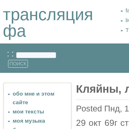
трансляция
f
l
фа
Т
: :
Кляйны, 
обо мне и этом
сайте
Posted Пнд, 1
мои тексты
моя музыка
29 окт 69г с