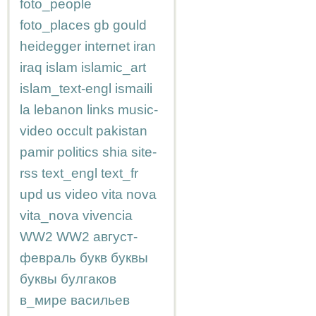
foto_people
foto_places
gb
gould
heidegger
internet
iran
iraq
islam
islamic_art
islam_text-engl
ismaili
la
lebanon
links
music-
video
occult
pakistan
pamir
politics
shia
site-
rss
text_engl
text_fr
upd
us
video
vita nova
vita_nova
vivencia
WW2
WW2
август-
февраль
букв
буквы
буквы
булгаков
в_мире
васильев