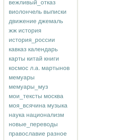
вежливый_отказ
виолончель
выписки
движение
джемаль
жж
история
история_россии
кавказ
календарь
карты
китай
книги
космос
л.а.
мартынов
мемуары
мемуары_муз
мои_тексты
москва
моя_всячина
музыка
наука
национализм
новые_переводы
православие
разное