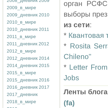
2008_дневник
2009
орган РСФС
2009_в_мире
выборы прези
2009_дневник
2010
2010_в_мире
из сети
:
2010_дневник
2011
*
Квантовая 
2011_в_мире
2011_дневник
2012
*
Rosita Ser
2012_в_мире
Chileno"
2012_дневник
2014
2014_дневник
2015
*
Letter Fro
2015_в_мире
Jobs
2015_дневник
2016
2016_дневник
2017
Ленты блога
2017_дневник
2018_в_мире
(fa)