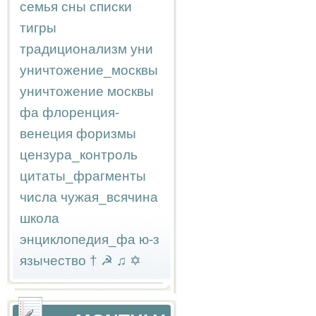
семья
сны
списки
тигры
традиционализм
уни
уничтожение_москвы
уничтожение москвы
фа
флоренция-
венеция
форизмы
цензура_контроль
цитаты_фрагменты
числа
чужая_всячина
школа
энциклопедия_фа
ю-з
язычество
†
☭
♫
✡