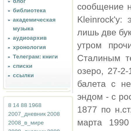
блог
сообщение н
библиотека
Kleinrock'у:
академическая
музыка
лишь две букв
аудиоархив
утром проч
хронология
Сталиным т
Телеграм: книги
списки
озеро, 27-2-
ссылки
балета с н
эндом - с р
8
14
88
1968
1877 по н.ст
2007_дневник
2008
марта 1990
2008_в_мире