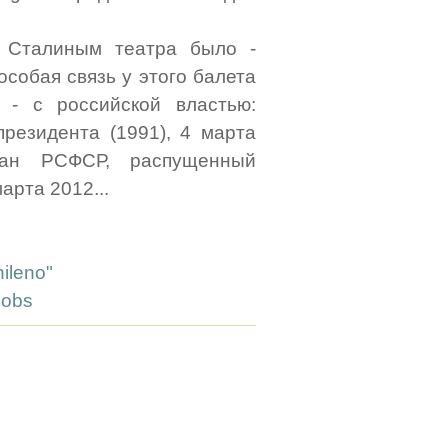
е Сталиным театра было -
особая связь у этого балета
- с российской властью:
президента (1991), 4 марта
ган РСФСР, распущенный
арта 2012...
hileno"
Jobs