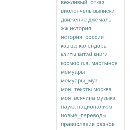
вежливый_отказ
виолончель
выписки
движение
джемаль
жж
история
история_россии
кавказ
календарь
карты
китай
книги
космос
л.а.
мартынов
мемуары
мемуары_муз
мои_тексты
москва
моя_всячина
музыка
наука
национализм
новые_переводы
православие
разное