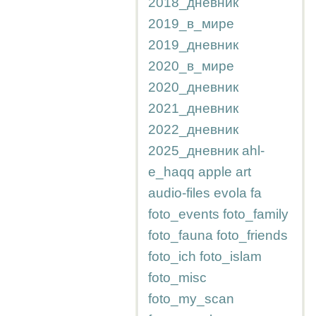
2018_дневник
2019_в_мире
2019_дневник
2020_в_мире
2020_дневник
2021_дневник
2022_дневник
2025_дневник
ahl-
e_haqq
apple
art
audio-files
evola
fa
foto_events
foto_family
foto_fauna
foto_friends
foto_ich
foto_islam
foto_misc
foto_my_scan