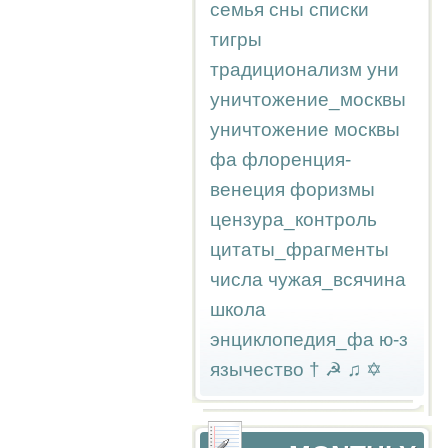
семья
сны
списки
тигры
традиционализм
уни
уничтожение_москвы
уничтожение москвы
фа
флоренция-
венеция
форизмы
цензура_контроль
цитаты_фрагменты
числа
чужая_всячина
школа
энциклопедия_фа
ю-з
язычество
†
☭
♫
✡