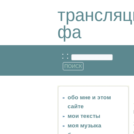
трансляц
фа
: :
обо мне и этом
сайте
мои тексты
моя музыка