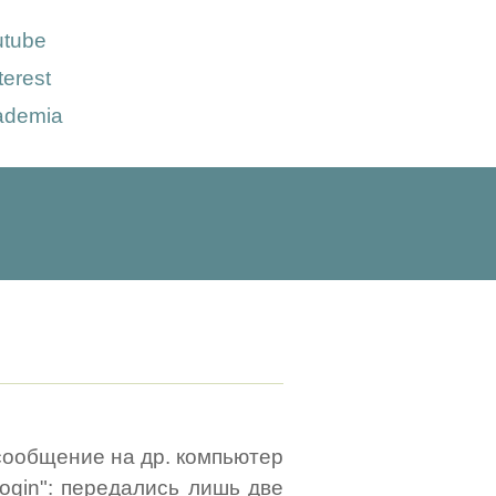
utube
terest
ademia
 сообщение на др. компьютер
login": передались лишь две