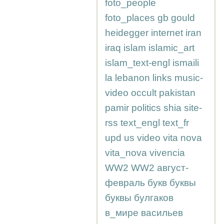
foto_people
foto_places
gb
gould
heidegger
internet
iran
iraq
islam
islamic_art
islam_text-engl
ismaili
la
lebanon
links
music-
video
occult
pakistan
pamir
politics
shia
site-
rss
text_engl
text_fr
upd
us
video
vita nova
vita_nova
vivencia
WW2
WW2
август-
февраль
букв
буквы
буквы
булгаков
в_мире
васильев