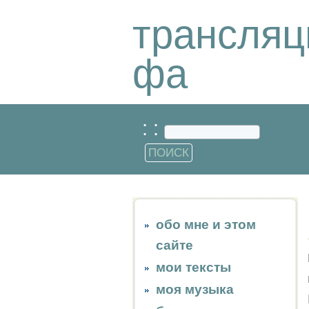
трансляц
фа
: :
обо мне и этом
сайте
мои тексты
моя музыка