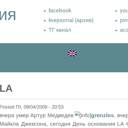
ия
facebook
yo
livejournal (архив)
pin
ТГ канал
ac
LA
Posted Пт, 09/04/2009 - 20:53
вчера умер Артур Медведев
grenzlos
, вче
Майкла Джексона, сегодня День основания LA 