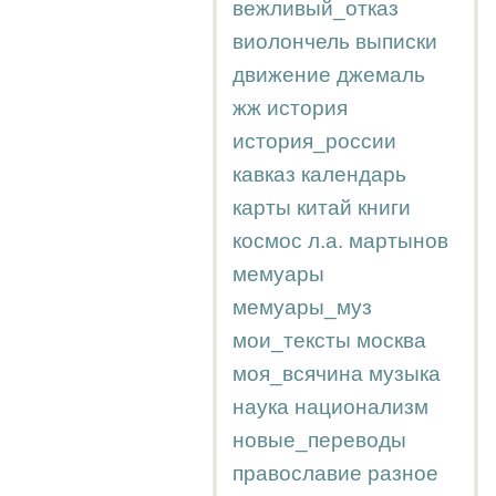
вежливый_отказ
виолончель
выписки
движение
джемаль
жж
история
история_россии
кавказ
календарь
карты
китай
книги
космос
л.а.
мартынов
мемуары
мемуары_муз
мои_тексты
москва
моя_всячина
музыка
наука
национализм
новые_переводы
православие
разное