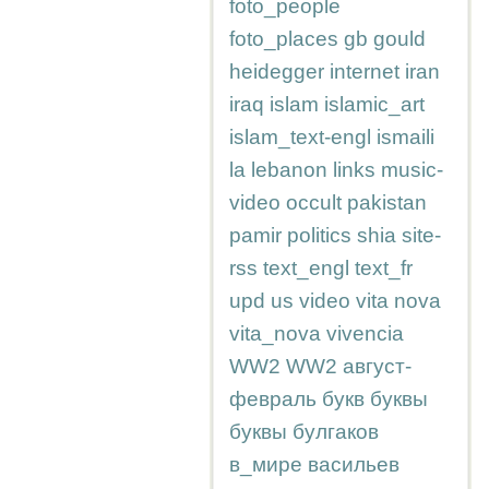
foto_people
foto_places
gb
gould
heidegger
internet
iran
iraq
islam
islamic_art
islam_text-engl
ismaili
la
lebanon
links
music-
video
occult
pakistan
pamir
politics
shia
site-
rss
text_engl
text_fr
upd
us
video
vita nova
vita_nova
vivencia
WW2
WW2
август-
февраль
букв
буквы
буквы
булгаков
в_мире
васильев