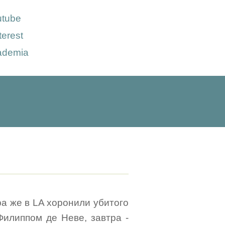
utube
terest
ademia
ра же в LA хоронили убитого
Филиппом де Неве, завтра -