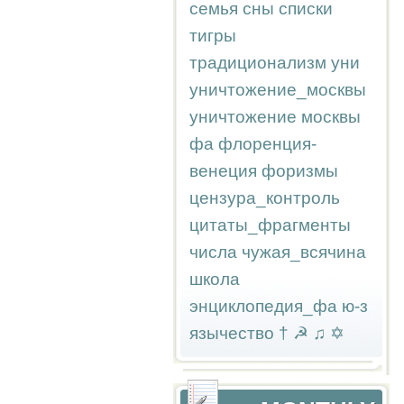
семья
сны
списки
тигры
традиционализм
уни
уничтожение_москвы
уничтожение москвы
фа
флоренция-
венеция
форизмы
цензура_контроль
цитаты_фрагменты
числа
чужая_всячина
школа
энциклопедия_фа
ю-з
язычество
†
☭
♫
✡