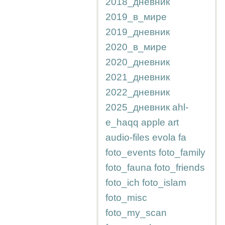
2018_дневник
2019_в_мире
2019_дневник
2020_в_мире
2020_дневник
2021_дневник
2022_дневник
2025_дневник
ahl-
e_haqq
apple
art
audio-files
evola
fa
foto_events
foto_family
foto_fauna
foto_friends
foto_ich
foto_islam
foto_misc
foto_my_scan