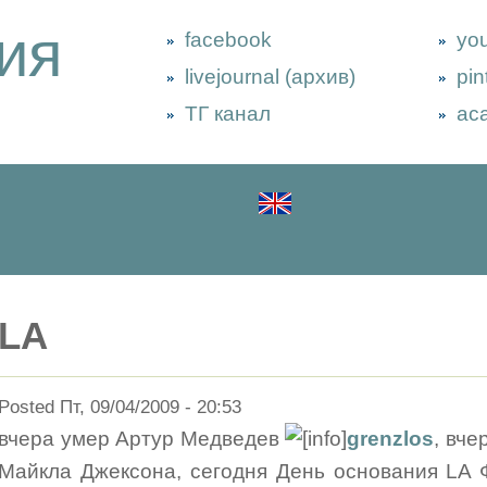
ия
facebook
yo
livejournal (архив)
pin
ТГ канал
ac
LA
Posted Пт, 09/04/2009 - 20:53
вчера умер Артур Медведев
grenzlos
, вче
Майкла Джексона, сегодня День основания LA 