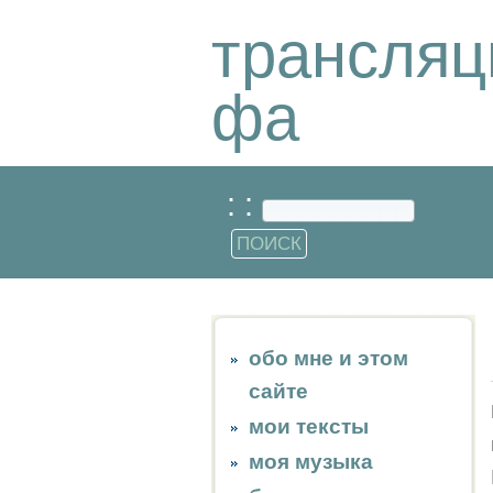
трансляц
фа
: :
обо мне и этом
сайте
мои тексты
моя музыка