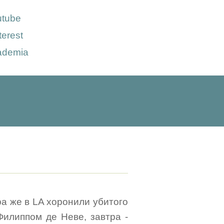
utube
terest
ademia
ра же в LA хоронили убитого
Филиппом де Неве, завтра -