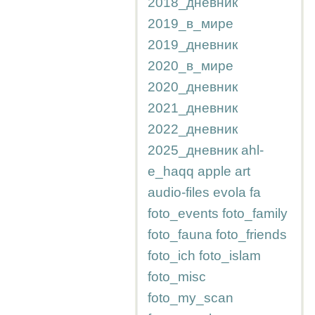
2018_дневник
2019_в_мире
2019_дневник
2020_в_мире
2020_дневник
2021_дневник
2022_дневник
2025_дневник
ahl-
e_haqq
apple
art
audio-files
evola
fa
foto_events
foto_family
foto_fauna
foto_friends
foto_ich
foto_islam
foto_misc
foto_my_scan