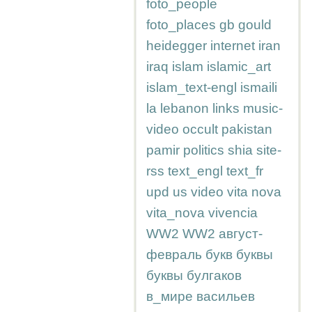
foto_people
foto_places
gb
gould
heidegger
internet
iran
iraq
islam
islamic_art
islam_text-engl
ismaili
la
lebanon
links
music-
video
occult
pakistan
pamir
politics
shia
site-
rss
text_engl
text_fr
upd
us
video
vita nova
vita_nova
vivencia
WW2
WW2
август-
февраль
букв
буквы
буквы
булгаков
в_мире
васильев