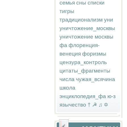
семья
сны
списки
тигры
традиционализм
уни
уничтожение_москвы
уничтожение москвы
фа
флоренция-
венеция
форизмы
цензура_контроль
цитаты_фрагменты
числа
чужая_всячина
школа
энциклопедия_фа
ю-з
язычество
†
☭
♫
✡