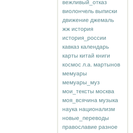
вежливый_отказ
виолончель
выписки
движение
джемаль
жж
история
история_россии
кавказ
календарь
карты
китай
книги
космос
л.а.
мартынов
мемуары
мемуары_муз
мои_тексты
москва
моя_всячина
музыка
наука
национализм
новые_переводы
православие
разное