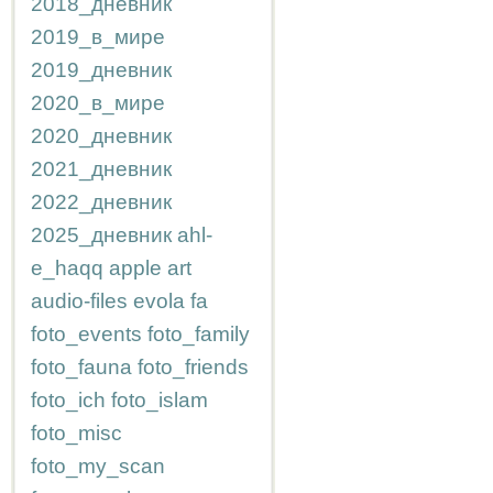
2018_дневник
2019_в_мире
2019_дневник
2020_в_мире
2020_дневник
2021_дневник
2022_дневник
2025_дневник
ahl-
e_haqq
apple
art
audio-files
evola
fa
foto_events
foto_family
foto_fauna
foto_friends
foto_ich
foto_islam
foto_misc
foto_my_scan