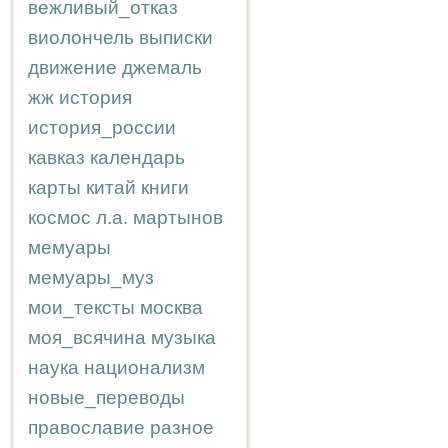
вежливый_отказ
виолончель
выписки
движение
джемаль
жж
история
история_россии
кавказ
календарь
карты
китай
книги
космос
л.а.
мартынов
мемуары
мемуары_муз
мои_тексты
москва
моя_всячина
музыка
наука
национализм
новые_переводы
православие
разное