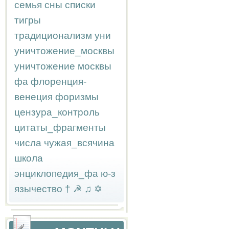
семья
сны
списки
тигры
традиционализм
уни
уничтожение_москвы
уничтожение москвы
фа
флоренция-
венеция
форизмы
цензура_контроль
цитаты_фрагменты
числа
чужая_всячина
школа
энциклопедия_фа
ю-з
язычество
†
☭
♫
✡