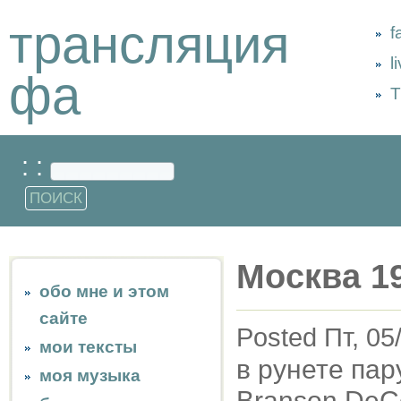
трансляция
f
l
фа
Т
: :
Москва 1
обо мне и этом
сайте
Posted Пт, 05
мои тексты
в рунете пар
моя музыка
Branson DeCo