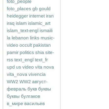
foto_people
foto_places
gb
gould
heidegger
internet
iran
iraq
islam
islamic_art
islam_text-engl
ismaili
la
lebanon
links
music-
video
occult
pakistan
pamir
politics
shia
site-
rss
text_engl
text_fr
upd
us
video
vita nova
vita_nova
vivencia
WW2
WW2
август-
февраль
букв
буквы
буквы
булгаков
в_мире
васильев