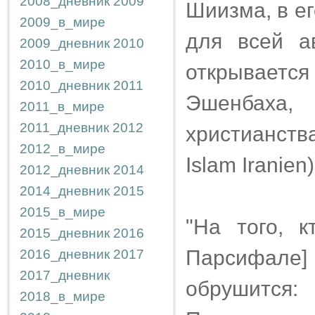
2008_дневник
2009
Шиизма, в е
2009_в_мире
для всей а
2009_дневник
2010
2010_в_мире
открывае
2010_дневник
2011
Эшенбаха,
2011_в_мире
2011_дневник
2012
христианств
2012_в_мире
Islam Iranien)
2012_дневник
2014
2014_дневник
2015
2015_в_мире
"На того, 
2015_дневник
2016
Парсифале] 
2016_дневник
2017
2017_дневник
обрушится
2018_в_мире