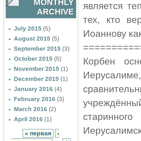
MONTHLY
является те
ARCHIVE
тех, кто в
July 2015
(5)
Иоаннову ка
August 2015
(5)
==========
September 2015
(3)
October 2015
(5)
Корбен осн
November 2015
(1)
Иерусали
December 2015
(1)
сравнител
January 2016
(4)
February 2016
(3)
учреждённ
March 2016
(2)
старинного
April 2016
(1)
Иерусалимск
« первая
‹