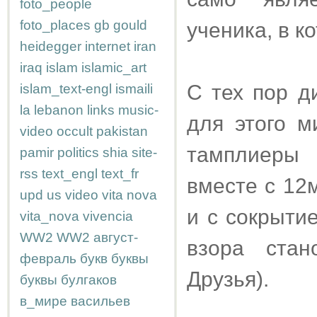
foto_people
foto_places
gb
gould
ученика, в 
heidegger
internet
iran
iraq
islam
islamic_art
С тех пор д
islam_text-engl
ismaili
la
lebanon
links
music-
для этого м
video
occult
pakistan
тамплиеры 
pamir
politics
shia
site-
rss
text_engl
text_fr
вместе с 12
upd
us
video
vita nova
и с сокрыти
vita_nova
vivencia
WW2
WW2
август-
взора ста
февраль
букв
буквы
Друзья).
буквы
булгаков
в_мире
васильев