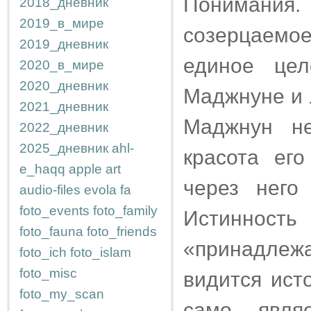
Понимания.
2018_дневник
2019_в_мире
созерцаемое
2019_дневник
единое цел
2020_в_мире
2020_дневник
Маджнуне и 
2021_дневник
Маджнун не
2022_дневник
2025_дневник
ahl-
красота ег
e_haqq
apple
art
через него
audio-files
evola
fa
foto_events
foto_family
Истиннос
foto_fauna
foto_friends
«принадле
foto_ich
foto_islam
foto_misc
видится ист
foto_my_scan
само явля