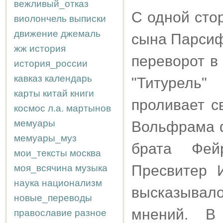
вежливый_отказ
С одной сто
виолончель
выписки
движение
джемаль
сына Парсиф
жж
история
переворот в
история_россии
кавказ
календарь
"Титурель
карты
китай
книги
проливает с
космос
л.а.
мартынов
мемуары
Вольфрама ф
мемуары_муз
брата Фей
мои_тексты
москва
Пресвитер 
моя_всячина
музыка
наука
национализм
высказыва
новые_переводы
мнений. В
православие
разное