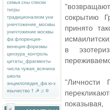
семья
сны
списки
"возвращают
тигры
сокрытию Г
традиционализм
уни
уничтожение_москвы
принято так
уничтожение москвы
исмаилитски
фа
флоренция-
венеция
форизмы
в эзотери
цензура_контроль
переживаемо
цитаты_фрагменты
числа
чужая_всячина
школа
"Личности 
энциклопедия_фа
ю-з
язычество
†
☭
♫
✡
перекликаю
показывая,