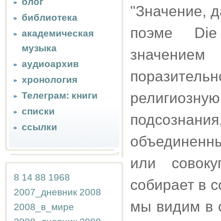
блог
"Значение, 
библиотека
поэме Die
академическая
музыка
значение
аудиоархив
поразитель
хронология
религиозную
Телеграм: книги
списки
подсознания
ссылки
объединенны
или совоку
8
14
88
1968
собирает в 
2007_дневник
2008
мы видим в 
2008_в_мире