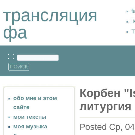
трансляция
f
l
фа
Т
: :
Корбен "I
обо мне и этом
литургия
сайте
мои тексты
Posted Ср, 04
моя музыка