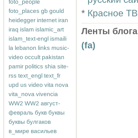
foto_people
foto_places
gb
gould
*
Красное ТВ
heidegger
internet
iran
iraq
islam
islamic_art
Ленты блога
islam_text-engl
ismaili
(fa)
la
lebanon
links
music-
video
occult
pakistan
pamir
politics
shia
site-
rss
text_engl
text_fr
upd
us
video
vita nova
vita_nova
vivencia
WW2
WW2
август-
февраль
букв
буквы
буквы
булгаков
в_мире
васильев