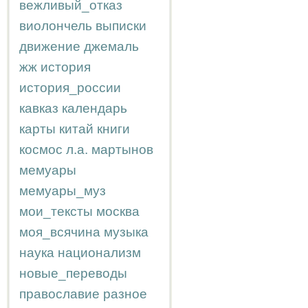
вежливый_отказ
виолончель
выписки
движение
джемаль
жж
история
история_россии
кавказ
календарь
карты
китай
книги
космос
л.а.
мартынов
мемуары
мемуары_муз
мои_тексты
москва
моя_всячина
музыка
наука
национализм
новые_переводы
православие
разное