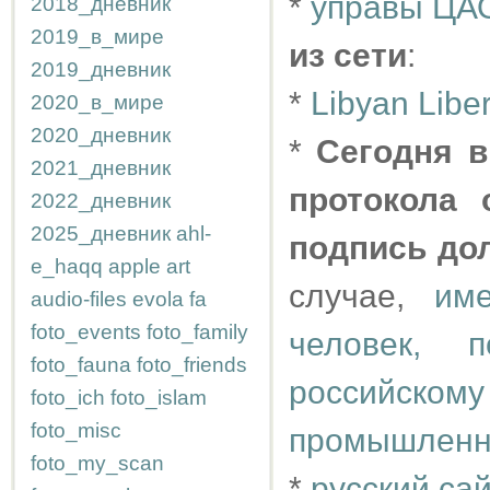
*
управы ЦАО
2018_дневник
2019_в_мире
из сети
:
2019_дневник
*
Libyan Libe
2020_в_мире
2020_дневник
*
Сегодня в
2021_дневник
протокола 
2022_дневник
2025_дневник
ahl-
подпись до
e_haqq
apple
art
случае,
им
audio-files
evola
fa
foto_events
foto_family
человек, 
foto_fauna
foto_friends
российск
foto_ich
foto_islam
foto_misc
промышленн
foto_my_scan
*
русский са