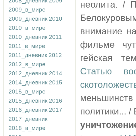
2008_дневник
2009
неолита. / 
2009_в_мире
Белокуровы
2009_дневник
2010
2010_в_мире
внимание на
2010_дневник
2011
фильме чут
2011_в_мире
2011_дневник
2012
гейская т
2012_в_мире
Статью во
2012_дневник
2014
2014_дневник
2015
скотоложес
2015_в_мире
меньшинст
2015_дневник
2016
политики... 
2016_дневник
2017
2017_дневник
уничтожени
2018_в_мире