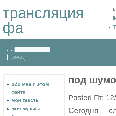
трансляция
f
l
фа
Т
: :
под шумо
обо мне и этом
сайте
Posted Пт, 12
мои тексты
моя музыка
Сегодня с