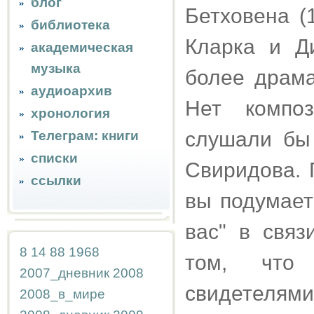
блог
Бетховена (
библиотека
Кларка и Д
академическая
музыка
более драма
аудиоархив
Нет композ
хронология
слушали бы 
Телеграм: книги
списки
Свиридова. 
ссылки
вы подумает
вас" в свя
8
14
88
1968
том, что 
2007_дневник
2008
свидетелям
2008_в_мире