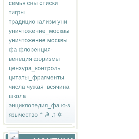
семья
сны
списки
тигры
традиционализм
уни
уничтожение_москвы
уничтожение москвы
фа
флоренция-
венеция
форизмы
цензура_контроль
цитаты_фрагменты
числа
чужая_всячина
школа
энциклопедия_фа
ю-з
язычество
†
☭
♫
✡