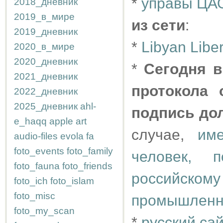
*
управы ЦАО
2018_дневник
2019_в_мире
из сети
:
2019_дневник
*
Libyan Libe
2020_в_мире
2020_дневник
*
Сегодня в
2021_дневник
протокола 
2022_дневник
2025_дневник
ahl-
подпись до
e_haqq
apple
art
случае,
им
audio-files
evola
fa
foto_events
foto_family
человек, 
foto_fauna
foto_friends
российск
foto_ich
foto_islam
foto_misc
промышленн
foto_my_scan
*
русский са