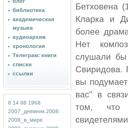
блог
Бетховена (
библиотека
Кларка и Д
академическая
музыка
более драма
аудиоархив
Нет композ
хронология
слушали бы 
Телеграм: книги
списки
Свиридова. 
ссылки
вы подумает
вас" в свя
8
14
88
1968
том, что 
2007_дневник
2008
свидетелям
2008_в_мире