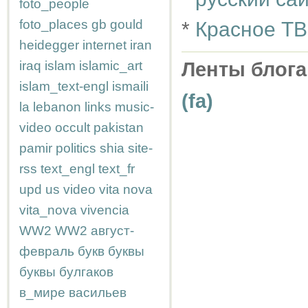
foto_people
foto_places
gb
gould
*
Красное ТВ
heidegger
internet
iran
iraq
islam
islamic_art
Ленты блога
islam_text-engl
ismaili
(fa)
la
lebanon
links
music-
video
occult
pakistan
pamir
politics
shia
site-
rss
text_engl
text_fr
upd
us
video
vita nova
vita_nova
vivencia
WW2
WW2
август-
февраль
букв
буквы
буквы
булгаков
в_мире
васильев