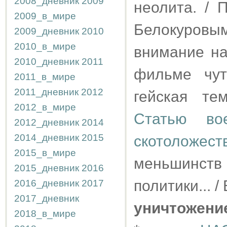
2008_дневник
2009
неолита. / 
2009_в_мире
Белокуровы
2009_дневник
2010
2010_в_мире
внимание на
2010_дневник
2011
фильме чут
2011_в_мире
2011_дневник
2012
гейская т
2012_в_мире
Статью во
2012_дневник
2014
2014_дневник
2015
скотоложес
2015_в_мире
меньшинст
2015_дневник
2016
политики... 
2016_дневник
2017
2017_дневник
уничтожени
2018_в_мире