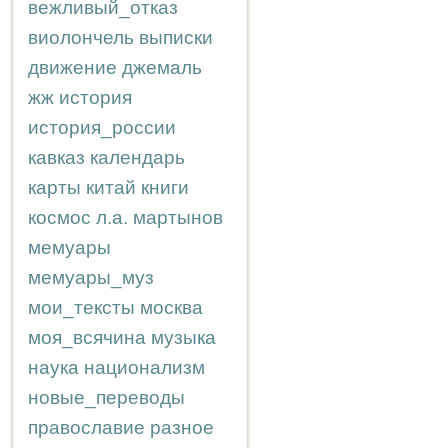
вежливый_отказ
виолончель
выписки
движение
джемаль
жж
история
история_россии
кавказ
календарь
карты
китай
книги
космос
л.а.
мартынов
мемуары
мемуары_муз
мои_тексты
москва
моя_всячина
музыка
наука
национализм
новые_переводы
православие
разное