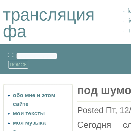
трансляция
f
l
фа
Т
: :
под шумо
обо мне и этом
сайте
Posted Пт, 12
мои тексты
моя музыка
Сегодня с