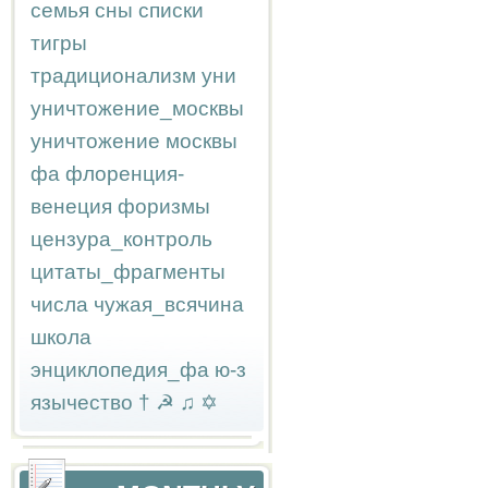
семья
сны
списки
тигры
традиционализм
уни
уничтожение_москвы
уничтожение москвы
фа
флоренция-
венеция
форизмы
цензура_контроль
цитаты_фрагменты
числа
чужая_всячина
школа
энциклопедия_фа
ю-з
язычество
†
☭
♫
✡