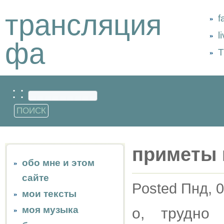
трансляция
f
l
фа
Т
: :
приметы 
обо мне и этом
сайте
Posted Пнд, 0
мои тексты
моя музыка
о, трудно 