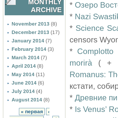
MONTHLY
*
Озеро Вост
ARCHIVE
*
Nazi Swasti
November 2013
(8)
*
Science Sca
December 2013
(17)
censors Wyo
January 2014
(7)
February 2014
(3)
*
Complotto 
March 2014
(7)
morirà
( +
April 2014
(8)
Romanus: The
May 2014
(11)
June 2014
(6)
кстати, соби
July 2014
(4)
*
Древние пи
August 2014
(8)
*
Is Venus’ R
« первая
‹