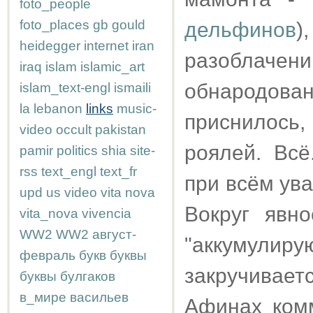
foto_people
foto_places
gb
gould
дельфинов
)
heidegger
internet
iran
разоблаче
iraq
islam
islamic_art
обнародован
islam_text-engl
ismaili
la
lebanon
links
music-
приснилось
video
occult
pakistan
роялей. Всё
pamir
politics
shia
site-
rss
text_engl
text_fr
при всём ув
upd
us
video
vita nova
Вокруг явно
vita_nova
vivencia
WW2
WW2
август-
"аккумулиру
февраль
букв
буквы
закручивает
буквы
булгаков
в_мире
васильев
Афинах ком