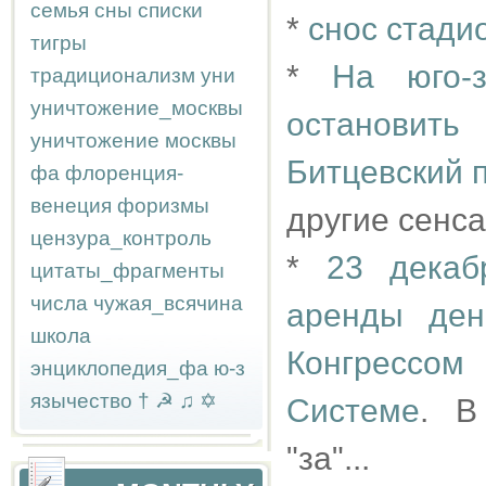
семья
сны
списки
*
снос стади
тигры
*
На юго-
традиционализм
уни
уничтожение_москвы
остановит
уничтожение москвы
Битцевский 
фа
флоренция-
венеция
форизмы
другие сенс
цензура_контроль
*
23 декаб
цитаты_фрагменты
числа
чужая_всячина
аренды ден
школа
Конгрессо
энциклопедия_фа
ю-з
язычество
†
☭
♫
✡
Системе
. В
"за"...