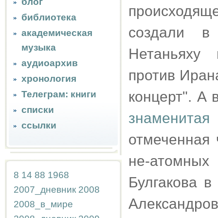
блог
происходящ
библиотека
создали в
академическая
музыка
Нетаньяху
аудиоархив
против Ирана
хронология
концерт". А
Телеграм: книги
списки
знаменитая 
ссылки
отмеченная 
не-атомных
8
14
88
1968
Булгакова в
2007_дневник
2008
Александро
2008_в_мире