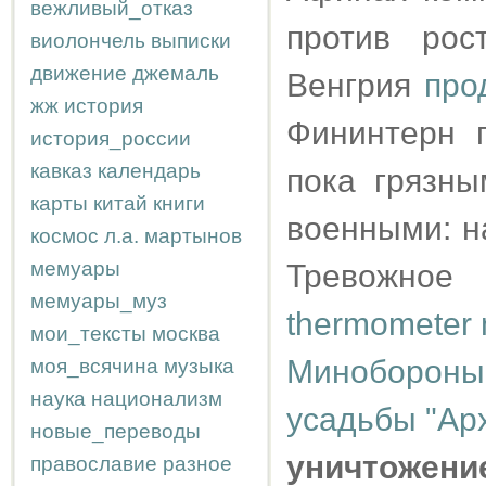
вежливый_отказ
против рос
виолончель
выписки
движение
джемаль
Венгрия
про
жж
история
Фининтерн 
история_россии
кавказ
календарь
пока грязны
карты
китай
книги
военными: на
космос
л.а.
мартынов
мемуары
Тревожное
мемуары_муз
thermometer 
мои_тексты
москва
Минобороны
моя_всячина
музыка
наука
национализм
усадьбы "Ар
новые_переводы
уничтожени
православие
разное