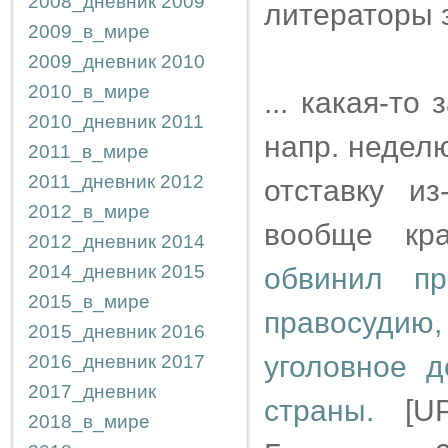
2008_дневник
2009
литераторы з
2009_в_мире
2009_дневник
2010
2010_в_мире
... какая-т
2010_дневник
2011
напр. недел
2011_в_мире
2011_дневник
2012
отставку и
2012_в_мире
вообще кр
2012_дневник
2014
2014_дневник
2015
обвинил пр
2015_в_мире
правосудию,
2015_дневник
2016
уголовное 
2016_дневник
2017
2017_дневник
страны.
[UP
2018_в_мире