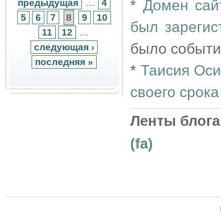
*
Домен сай
предыдущая
…
4
5
6
7
8
9
10
был зарегис
11
12
…
было событ
следующая ›
последняя »
*
Таисия Оси
своего срока
Ленты блога
(fa)