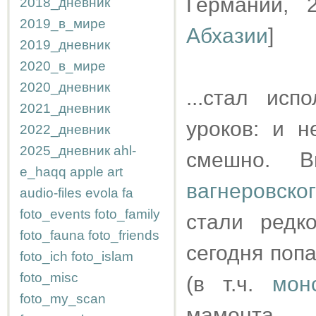
Германии, 
2018_дневник
2019_в_мире
Абхазии
]
2019_дневник
2020_в_мире
2020_дневник
...стал ис
2021_дневник
уроков: и н
2022_дневник
2025_дневник
ahl-
смешно. 
e_haqq
apple
art
вагнеровско
audio-files
evola
fa
foto_events
foto_family
стали редк
foto_fauna
foto_friends
сегодня попа
foto_ich
foto_islam
foto_misc
(в т.ч.
мон
foto_my_scan
мамонта -