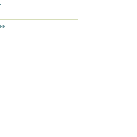
.
.
ик