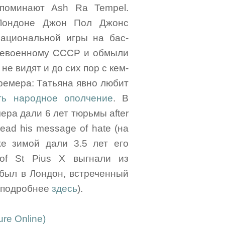
апоминают Ash Ra Tempel.
 Лондоне Джон Пол Джонс
рациональной игры на бас-
слевоенному СССР и обмыли
не видят и до сих пор с кем-
Кремера: Татьяна явно любит
ть народное ополчение
. В
ра дали 6 лет тюрьмы after
read his message of hate (на
е зимой дали 3.5 лет его
 of St Pius X выгнали из
ибыл в Лондон, встреченный
 (подробнее
здесь
).
ture Online)