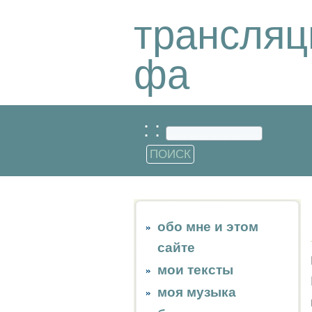
трансляц
фа
: :
обо мне и этом
сайте
мои тексты
моя музыка