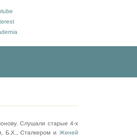
utube
terest
ademia
монову. Слушали старые 4-х
, Б.Х., Сталкером и
Женей