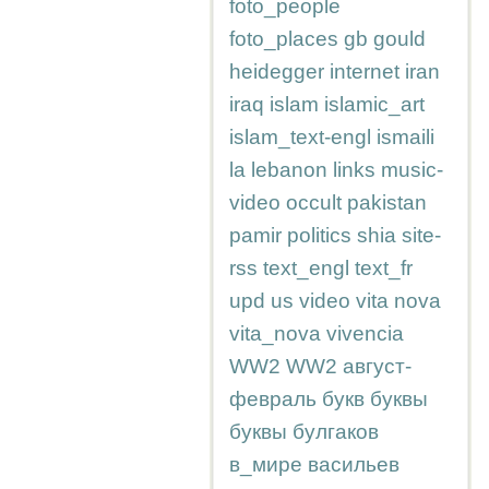
foto_people
foto_places
gb
gould
heidegger
internet
iran
iraq
islam
islamic_art
islam_text-engl
ismaili
la
lebanon
links
music-
video
occult
pakistan
pamir
politics
shia
site-
rss
text_engl
text_fr
upd
us
video
vita nova
vita_nova
vivencia
WW2
WW2
август-
февраль
букв
буквы
буквы
булгаков
в_мире
васильев