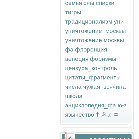
семья
сны
списки
тигры
традиционализм
уни
уничтожение_москвы
уничтожение москвы
фа
флоренция-
венеция
форизмы
цензура_контроль
цитаты_фрагменты
числа
чужая_всячина
школа
энциклопедия_фа
ю-з
язычество
†
☭
♫
✡