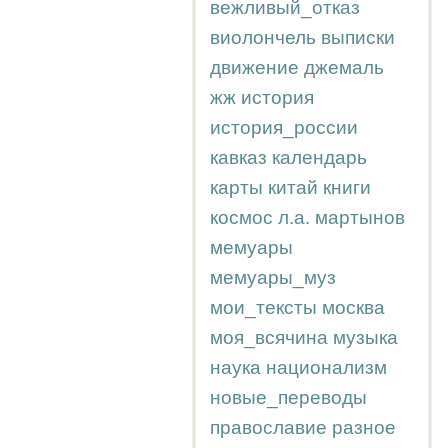
вежливый_отказ
виолончель
выписки
движение
джемаль
жж
история
история_россии
кавказ
календарь
карты
китай
книги
космос
л.а.
мартынов
мемуары
мемуары_муз
мои_тексты
москва
моя_всячина
музыка
наука
национализм
новые_переводы
православие
разное