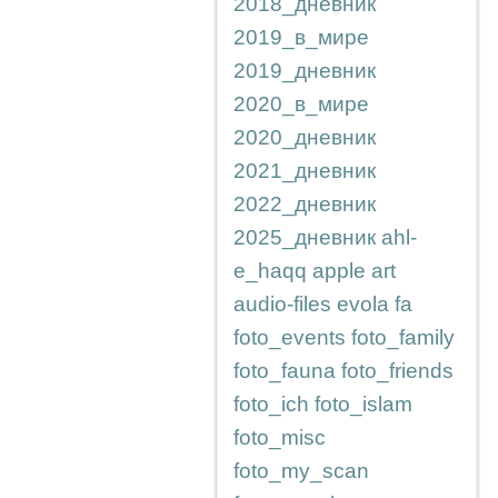
2018_дневник
2019_в_мире
2019_дневник
2020_в_мире
2020_дневник
2021_дневник
2022_дневник
2025_дневник
ahl-
e_haqq
apple
art
audio-files
evola
fa
foto_events
foto_family
foto_fauna
foto_friends
foto_ich
foto_islam
foto_misc
foto_my_scan