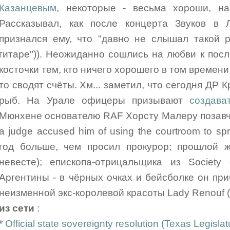
Казанцевым
, некоторые - весьма хороши, н
Рассказывал, как после концерта Звуков в
признался ему, что "давно не слышал такой 
гитаре")). Неожиданно сошлись на любви к по
косточки тем, кто ничего хорошего в том времени 
то сводят счёты. Хм... заметил, что сегодня ДР 
рыб. На Урале офицеры призывают
создава
Мюнхене основателю RAF Хорсту Малеру позавче
a judge accused him of using the courtroom to sp
год больше, чем просил прокурор; прошлой ж
невесте); епископа-отрицальщика из Society
Аргентины - в чёрных очках и бейсболке он пр
неизменной экс-королевой красоты Lady Renouf
из сети
:
*
Official state sovereignty resolution (Texas Legisla