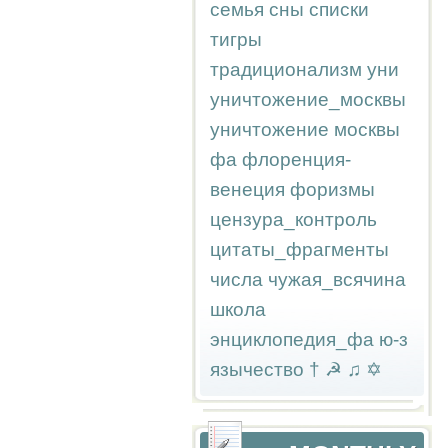
семья
сны
списки
тигры
традиционализм
уни
уничтожение_москвы
уничтожение москвы
фа
флоренция-
венеция
форизмы
цензура_контроль
цитаты_фрагменты
числа
чужая_всячина
школа
энциклопедия_фа
ю-з
язычество
†
☭
♫
✡