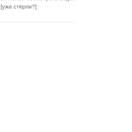
[уже стёрли?]