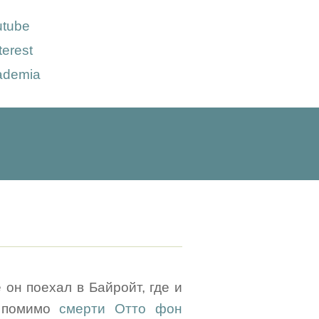
utube
terest
ademia
 он поехал в Байройт, где и
/ помимо
смерти Отто фон