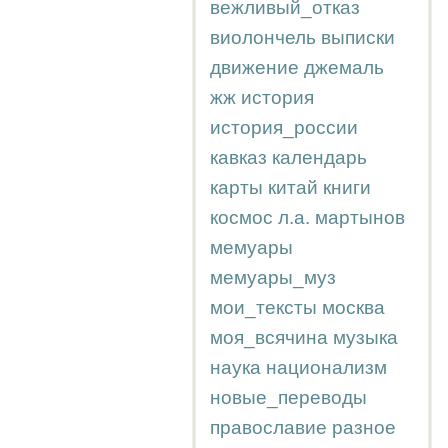
вежливый_отказ
виолончель
выписки
движение
джемаль
жж
история
история_россии
кавказ
календарь
карты
китай
книги
космос
л.а.
мартынов
мемуары
мемуары_муз
мои_тексты
москва
моя_всячина
музыка
наука
национализм
новые_переводы
православие
разное