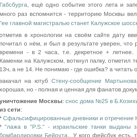
Габсбурга
, ещё одно событие этого лета и зап
много раз вспомнится - территорию Москвы веле
"
ее главной магистралью станет Калужское шосс
отметив в хронологии на своём сайте дату вв
почитал о нём, и был в результате уверен, что
времени - в 2 часа, т.е. декретное + летнее
Каменки на Калужском, воткнул палку, отметил т
13ч, а не 14. Не понимаю - где ошибка? а читать о
закачал на ютуб
Стену-сообщение Мартынова
хорошая, но - полная и ценная для фанатов доку
уничтожение Москвы
:
снос дома №25 в Б.Козих
из сети
:
*
Сфальсифицированные дневники и отречение 
*
"лажа в "P.S." - израильские танки выданы 
бомбардировки Бейрута
.. У кого фейсбук есть, 