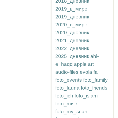
2018_дневник
2019_в_мире
2019_дневник
2020_в_мире
2020_дневник
2021_дневник
2022_дневник
2025_дневник
ahl-
e_haqq
apple
art
audio-files
evola
fa
foto_events
foto_family
foto_fauna
foto_friends
foto_ich
foto_islam
foto_misc
foto_my_scan