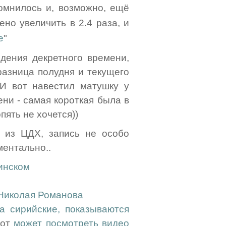
омнилось и, возможно, ещё
но увеличить в 2.4 раза, и
е
"
едения декретного времени,
 разница полудня и текущего
. И вот навестил матушку у
ени - самая короткая была в
пять не хочется))
из ЦДХ, запись не особо
ментально..
инском
Николая Романова
за сирийские, показываются
тот
может посмотреть видео