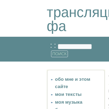
трансляц
фа
: :
обо мне и этом
сайте
мои тексты
моя музыка