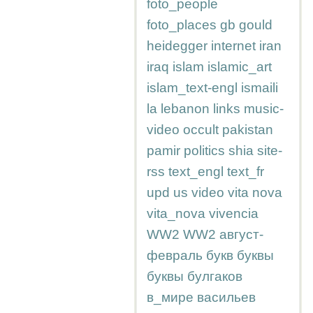
foto_people
foto_places
gb
gould
heidegger
internet
iran
iraq
islam
islamic_art
islam_text-engl
ismaili
la
lebanon
links
music-
video
occult
pakistan
pamir
politics
shia
site-
rss
text_engl
text_fr
upd
us
video
vita nova
vita_nova
vivencia
WW2
WW2
август-
февраль
букв
буквы
буквы
булгаков
в_мире
васильев