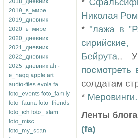
*
Сфальсифи
2018_дневник
2019_в_мире
Николая Ро
2019_дневник
*
"лажа в "P
2020_в_мире
2020_дневник
сирийские
2021_дневник
Бейрута
.. 
2022_дневник
2025_дневник
ahl-
посмотреть 
e_haqq
apple
art
солдатам стр
audio-files
evola
fa
foto_events
foto_family
*
Меровинги.
foto_fauna
foto_friends
foto_ich
foto_islam
Ленты блога
foto_misc
(fa)
foto_my_scan