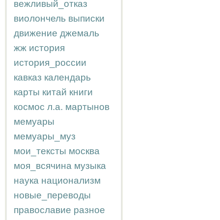
вежливый_отказ
виолончель
выписки
движение
джемаль
жж
история
история_россии
кавказ
календарь
карты
китай
книги
космос
л.а.
мартынов
мемуары
мемуары_муз
мои_тексты
москва
моя_всячина
музыка
наука
национализм
новые_переводы
православие
разное