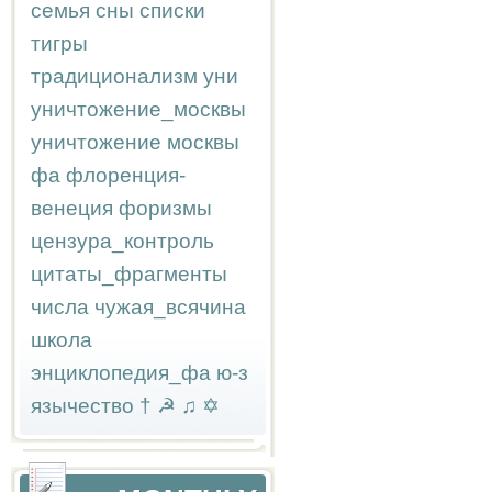
семья
сны
списки
тигры
традиционализм
уни
уничтожение_москвы
уничтожение москвы
фа
флоренция-
венеция
форизмы
цензура_контроль
цитаты_фрагменты
числа
чужая_всячина
школа
энциклопедия_фа
ю-з
язычество
†
☭
♫
✡