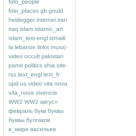
foto_people
foto_places
gb
gould
heidegger
internet
iran
iraq
islam
islamic_art
islam_text-engl
ismaili
la
lebanon
links
music-
video
occult
pakistan
pamir
politics
shia
site-
rss
text_engl
text_fr
upd
us
video
vita nova
vita_nova
vivencia
WW2
WW2
август-
февраль
букв
буквы
буквы
булгаков
в_мире
васильев