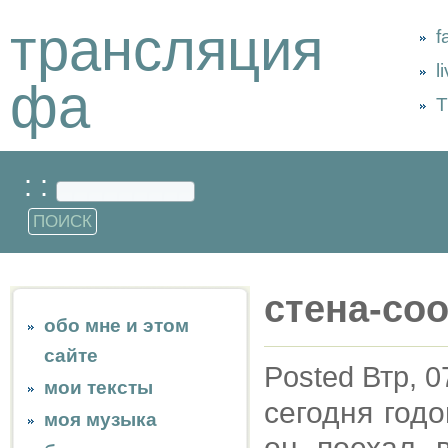
трансляция
f
l
фа
Т
: :
стена-со
обо мне и этом
сайте
Posted Втр, 0
мои тексты
сегодня год
моя музыка
он поехал 