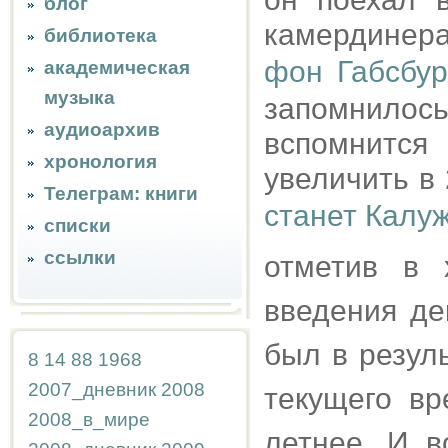
блог
камердинера
библиотека
фон Габсбур
академическая
музыка
запомнило
аудиоархив
вспомнитс
хронология
увеличить в 
Телеграм: книги
станет Калу
списки
ссылки
отметив в 
введения де
был в резул
8
14
88
1968
2007_дневник
2008
текущего вр
2008_в_мире
летнее. И в