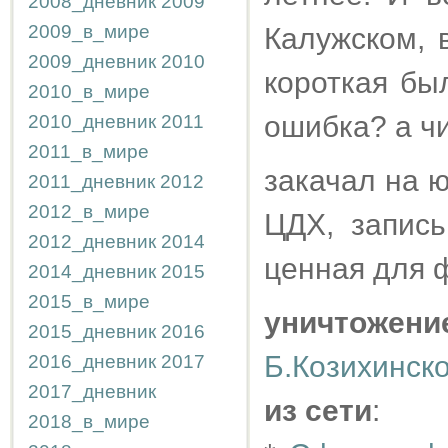
2008_дневник
2009
2009_в_мире
Калужском, 
2009_дневник
2010
короткая бы
2010_в_мире
ошибка? а чи
2010_дневник
2011
2011_в_мире
закачал на 
2011_дневник
2012
2012_в_мире
ЦДХ, запись
2012_дневник
2014
ценная для 
2014_дневник
2015
2015_в_мире
уничтожен
2015_дневник
2016
Б.Козихинск
2016_дневник
2017
2017_дневник
из сети
:
2018_в_мире