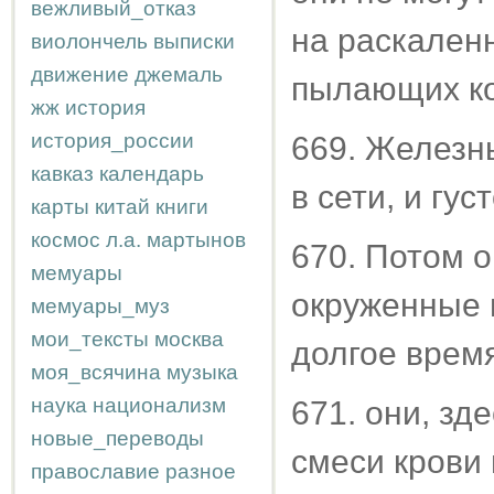
вежливый_отказ
на раскаленн
виолончель
выписки
движение
джемаль
пылающих ко
жж
история
история_россии
669. Железн
кавказ
календарь
в сети, и гу
карты
китай
книги
космос
л.а.
мартынов
670. Потом 
мемуары
окруженные 
мемуары_муз
мои_тексты
москва
долгое время
моя_всячина
музыка
наука
национализм
671. они, зд
новые_переводы
смеси крови 
православие
разное