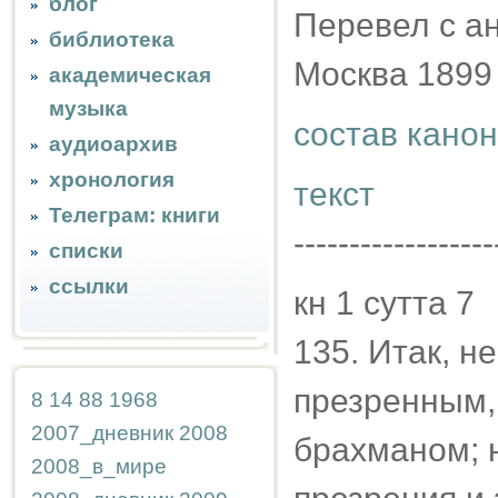
блог
Перевел с ан
библиотека
Москва 1899
академическая
музыка
состав кано
аудиоархив
хронология
текст
Телеграм: книги
------------------
списки
ссылки
кн 1 сутта 7
135. Итак, н
презренным,
8
14
88
1968
2007_дневник
2008
брахманом; н
2008_в_мире