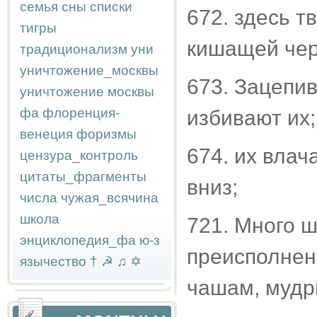
семья
сны
списки
672. здесь т
тигры
кишащей чер
традиционализм
уни
уничтожение_москвы
673. Зацепив
уничтожение москвы
фа
флоренция-
избивают их;
венеция
форизмы
674. их влач
цензура_контроль
цитаты_фрагменты
вниз;
числа
чужая_всячина
школа
721. Много ш
энциклопедия_фа
ю-з
преисполнен
язычество
†
☭
♫
✡
чашам, мудр