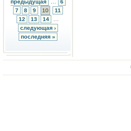
предыдущая
…
6
7
8
9
10
11
12
13
14
…
следующая ›
последняя »