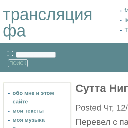
трансляция
f
l
фа
Т
: :
Сутта Ни
обо мне и этом
сайте
Posted Чт, 12
мои тексты
моя музыка
Перевел с па