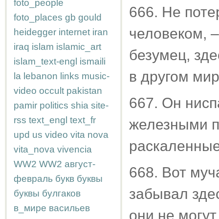
foto_people
666. Не пот
foto_places
gb
gould
человеком, –
heidegger
internet
iran
iraq
islam
islamic_art
безумец, зде
islam_text-engl
ismaili
в другом мир
la
lebanon
links
music-
video
occult
pakistan
667. Он нисп
pamir
politics
shia
site-
rss
text_engl
text_fr
железными п
upd
us
video
vita nova
раскаленные
vita_nova
vivencia
WW2
WW2
август-
668. Вот муч
февраль
букв
буквы
забывал здес
буквы
булгаков
в_мире
васильев
они не могут