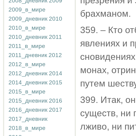
презрения и
2008_дневник
2009
2009_в_мире
брахманом.
2009_дневник
2010
2010_в_мире
359. – Кто о
2010_дневник
2011
явлениях и 
2011_в_мире
сновидениях
2011_дневник
2012
2012_в_мире
монах, отри
2012_дневник
2014
путем шеству
2014_дневник
2015
2015_в_мире
399. Итак, о
2015_дневник
2016
2016_дневник
2017
существ, ни 
2017_дневник
лживо, ни пи
2018_в_мире