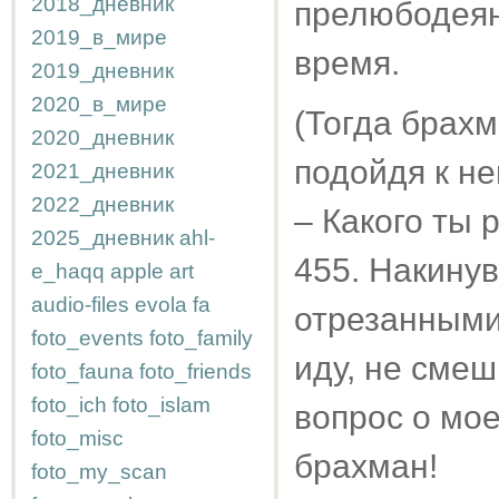
2018_дневник
прелюбодеян
2019_в_мире
время.
2019_дневник
2020_в_мире
(Тогда брах
2020_дневник
подойдя к не
2021_дневник
2022_дневник
– Какого ты
2025_дневник
ahl-
455. Накинув
e_haqq
apple
art
audio-files
evola
fa
отрезанными
foto_events
foto_family
иду, не сме
foto_fauna
foto_friends
foto_ich
foto_islam
вопрос о мо
foto_misc
брахман!
foto_my_scan