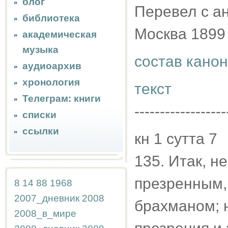
блог
Перевел с ан
библиотека
Москва 1899
академическая
музыка
состав кано
аудиоархив
хронология
текст
Телеграм: книги
------------------
списки
ссылки
кн 1 сутта 7
135. Итак, н
презренным,
8
14
88
1968
2007_дневник
2008
брахманом; н
2008_в_мире