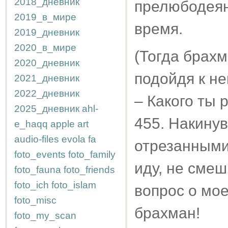
2018_дневник
прелюбодеян
2019_в_мире
время.
2019_дневник
2020_в_мире
(Тогда брах
2020_дневник
подойдя к не
2021_дневник
2022_дневник
– Какого ты
2025_дневник
ahl-
455. Накинув
e_haqq
apple
art
audio-files
evola
fa
отрезанными
foto_events
foto_family
иду, не сме
foto_fauna
foto_friends
foto_ich
foto_islam
вопрос о мо
foto_misc
брахман!
foto_my_scan