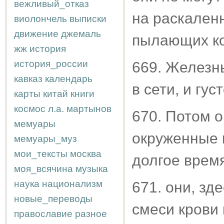
вежливый_отказ
на раскаленн
виолончель
выписки
движение
джемаль
пылающих ко
жж
история
история_россии
669. Железн
кавказ
календарь
в сети, и гу
карты
китай
книги
космос
л.а.
мартынов
670. Потом 
мемуары
окруженные 
мемуары_муз
мои_тексты
москва
долгое время
моя_всячина
музыка
наука
национализм
671. они, зд
новые_переводы
смеси крови 
православие
разное