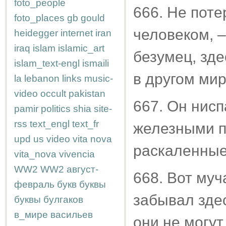
foto_people
666. Не пот
foto_places
gb
gould
человеком, –
heidegger
internet
iran
iraq
islam
islamic_art
безумец, зде
islam_text-engl
ismaili
в другом мир
la
lebanon
links
music-
video
occult
pakistan
667. Он нисп
pamir
politics
shia
site-
rss
text_engl
text_fr
железными п
upd
us
video
vita nova
раскаленные
vita_nova
vivencia
WW2
WW2
август-
668. Вот муч
февраль
букв
буквы
забывал здес
буквы
булгаков
в_мире
васильев
они не могут