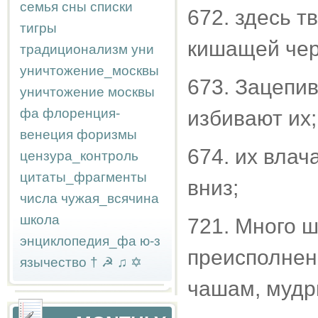
семья
сны
списки
672. здесь т
тигры
кишащей чер
традиционализм
уни
уничтожение_москвы
673. Зацепив
уничтожение москвы
фа
флоренция-
избивают их;
венеция
форизмы
674. их влач
цензура_контроль
цитаты_фрагменты
вниз;
числа
чужая_всячина
школа
721. Много ш
энциклопедия_фа
ю-з
преисполнен
язычество
†
☭
♫
✡
чашам, мудр