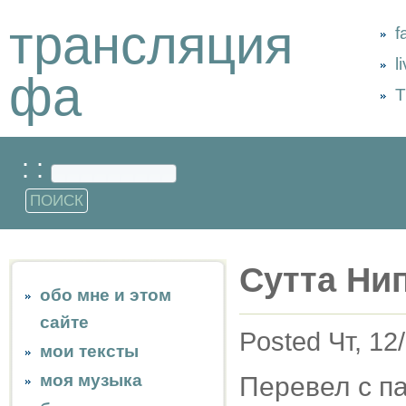
трансляция
f
l
фа
Т
: :
Сутта Ни
обо мне и этом
сайте
Posted Чт, 12
мои тексты
моя музыка
Перевел с па