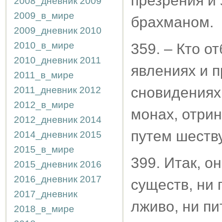
презрения и
2008_дневник
2009
2009_в_мире
брахманом.
2009_дневник
2010
2010_в_мире
359. – Кто о
2010_дневник
2011
явлениях и 
2011_в_мире
сновидениях
2011_дневник
2012
2012_в_мире
монах, отри
2012_дневник
2014
путем шеству
2014_дневник
2015
2015_в_мире
399. Итак, о
2015_дневник
2016
2016_дневник
2017
существ, ни 
2017_дневник
лживо, ни пи
2018_в_мире