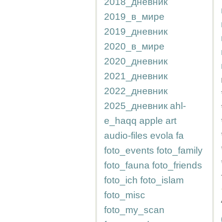
2018_дневник
2019_в_мире
2019_дневник
2020_в_мире
2020_дневник
2021_дневник
2022_дневник
2025_дневник
ahl-
e_haqq
apple
art
audio-files
evola
fa
foto_events
foto_family
foto_fauna
foto_friends
foto_ich
foto_islam
foto_misc
foto_my_scan