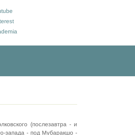
utube
terest
ademia
лковского (послезавтра - и
го-запада - под Мубаракшо -