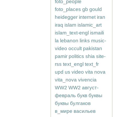
foto_people
foto_places
gb
gould
heidegger
internet
iran
iraq
islam
islamic_art
islam_text-engl
ismaili
la
lebanon
links
music-
video
occult
pakistan
pamir
politics
shia
site-
rss
text_engl
text_fr
upd
us
video
vita nova
vita_nova
vivencia
WW2
WW2
август-
февраль
букв
буквы
буквы
булгаков
в_мире
васильев