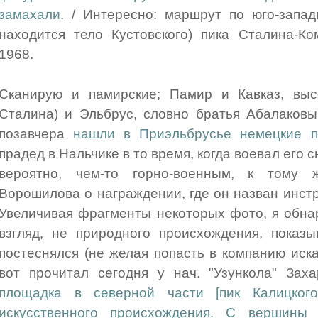
замахали
. / Интересно: маршрут по юго-запад
находится тело Кустовского) пика Сталина-К
1968.
Сканирую и памирские; Памир и Кавказ, вы
Сталина) и Эльбрус, словно братья Абалаковы
позавчера
нашли в Приэльбрусье немецкие п
прадед в Нальчике в то время, когда воевал его с
вероятно, чем-то горно-военным, к тому
Ворошилова о награждении, где он назван инст
Увеличивая фрагменты некоторых фото, я обна
взгляд, не природного происхождения, показ
постеснялся (не желая попасть в компанию иска
вот прочитал сегодня у нач. "Узункола" Зах
площадка в северной части [пик Калицког
искусственного происхождения. С вершины 