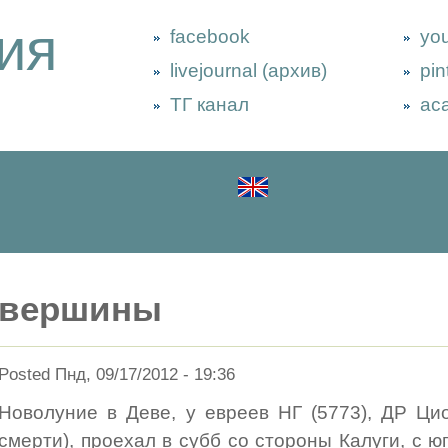
ия
facebook
yo
livejournal (архив)
pin
ТГ канал
ac
вершины
Posted Пнд, 09/17/2012 - 19:36
Новолуние в Деве, у евреев НГ (5773), ДР Цио
смерти), проехал в субб со стороны Калуги, с ю