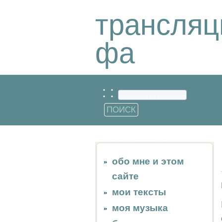
трансляц
фа
: :
обо мне и этом
сайте
мои тексты
моя музыка