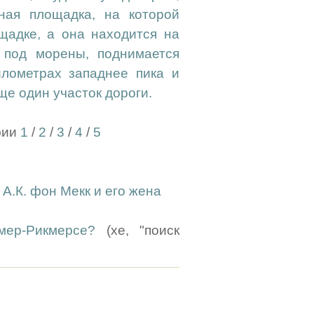
ная площадка, на которой
щадке, а она находится на
 под морены, поднимается
илометрах западнее пика и
ще один участок дороги.
фии
1
/
2
/
3
/
4
/
5
А.К. фон Мекк и его жена
ер-Рикмерсе?
(хе, "поиск