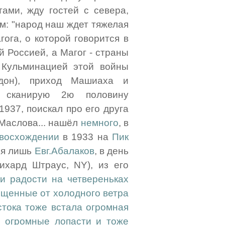
ами, жду гостей с севера,
м: "народ наш ждет тяжелая
гога, о которой говорится в
й Россией, а Магог - страны
 Кульминацией этой войны
дон), приход Машиаха и
/ сканирую 2ю половину
1937, поискал про его друга
 Маслова... нашёл
немного
, в
восхождении
в 1933 на
Пик
ся лишь
Евг.Абалаков
, в день
Рихард Штраус, NY), из его
и радости на четвереньках
щищенные от холодного ветра
стока тоже встала огромная
 огромные лопасти и тоже