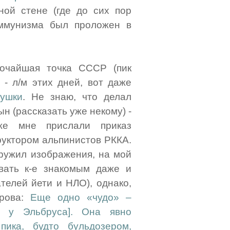
ной стене (где до сих пор
оммунизма был проложен в
сочайшая точка СССР (пик
 - л/м этих дней, вот даже
ушки
. Не знаю, что делал
ын (рассказать уже некому) -
 же мне прислали приказ
руктором альпинистов РККА.
ружил изображения, на мой
ывать к-е знакомым даже и
телей йети и НЛО), однако,
арова:
Еще одно «чудо» –
о у Эльбруса]. Она явно
пика, будто бульдозером,