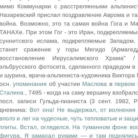
мимо Коммунарки с расстрелянными альпинист
Назаревский прислал поздравление Аврома и та
война. Возможно, это та самая война Гога и Ма
ТАНАХе. При этом Гог - это Иран, подкрепляемы
суннитского ислама, подкрепляемые Западом.
станет сражение у горы Мегидо (Армагед
восстановление Иерусалимского Храма" 
эльбрусского фотосета, сделанного прадедом в 
и шурина, врача-альпиниста-художника Виктора
осн.
упоминания
об участии
Маслова
в
первом 
Сталина
, 7495 - когда на саму вершину взобрал
посл. записи Гульда-пианиста (3 сент. 1982, 
дневника:
Вот она! Не выдержал, от волнения 
вполз и лег на чудесные, чуть тепловатые и за
плиты. Встал, огляделся. На туманном фоне во
фигура. Я замахал руками — и там поднялись