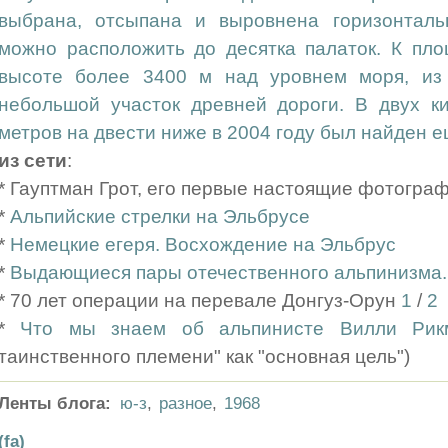
выбрана, отсыпана и выровнена горизонталь
можно расположить до десятка палаток. К пло
высоте более 3400 м над уровнем моря, из
небольшой участок древней дороги. В двух к
метров на двести ниже в 2004 году был найден е
из сети
:
* Гауптман Грот, его первые настоящие фотогра
*
Альпийские стрелки на Эльбрусе
*
Немецкие егеря. Восхождение на Эльбрус
*
Выдающиеся пары отечественного альпинизма. 
* 70 лет операции на перевале Донгуз-Орун
1
/
2
*
Что мы знаем об альпинисте Вилли Рикм
таинственного племени" как "основная цель")
Ленты блога:
ю-з
,
разное
,
1968
(fa)