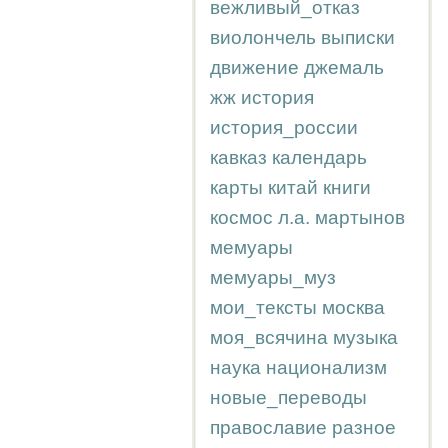
вежливый_отказ
виолончель
выписки
движение
джемаль
жж
история
история_россии
кавказ
календарь
карты
китай
книги
космос
л.а.
мартынов
мемуары
мемуары_муз
мои_тексты
москва
моя_всячина
музыка
наука
национализм
новые_переводы
православие
разное