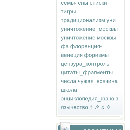
семья
сны
списки
тигры
традиционализм
уни
уничтожение_москвы
уничтожение москвы
фа
флоренция-
венеция
форизмы
цензура_контроль
цитаты_фрагменты
числа
чужая_всячина
школа
энциклопедия_фа
ю-з
язычество
†
☭
♫
✡