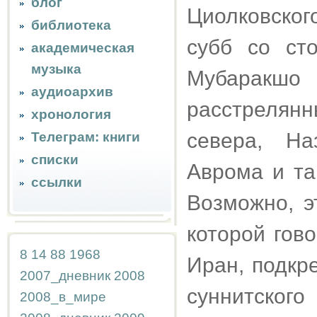
блог
Циолковского
библиотека
субб со ст
академическая
музыка
Мубарак
аудиоархив
расстрелян
хронология
севера, На
Телеграм: книги
списки
Аврома и та
ссылки
Возможно, э
которой гов
8
14
88
1968
Иран, подкр
2007_дневник
2008
суннитског
2008_в_мире