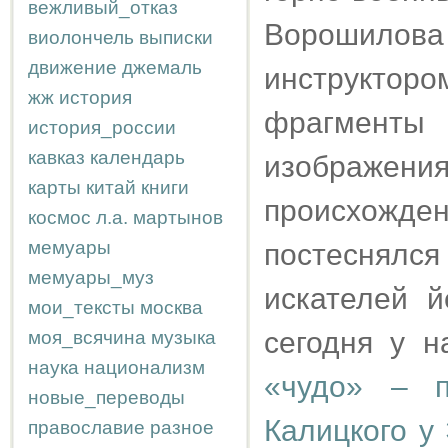
вежливый_отказ
Ворошилова
виолончель
выписки
движение
джемаль
инструктор
жж
история
фрагменты
история_россии
кавказ
календарь
изображени
карты
китай
книги
происхожден
космос
л.а.
мартынов
мемуары
постеснялс
мемуары_муз
искателей й
мои_тексты
москва
сегодня у н
моя_всячина
музыка
наука
национализм
«чудо» – п
новые_переводы
Калицкого у
православие
разное