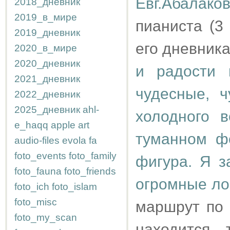
Евг.Абалако
2018_дневник
2019_в_мире
пианиста (3
2019_дневник
его дневник
2020_в_мире
2020_дневник
и радости 
2021_дневник
чудесные, 
2022_дневник
2025_дневник
ahl-
холодного в
e_haqq
apple
art
туманном ф
audio-files
evola
fa
foto_events
foto_family
фигура. Я 
foto_fauna
foto_friends
огромные ло
foto_ich
foto_islam
foto_misc
маршрут по 
foto_my_scan
находится 