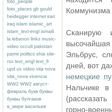
foto_people
foto_places
gb
gould
Коммунизма 
heidegger
internet
iran
iraq
islam
islamic_art
Сканирую 
islam_text-engl
ismaili
la
lebanon
links
music-
высочайша
video
occult
pakistan
Эльбрус, сл
pamir
politics
shia
site-
rss
text_engl
text_fr
дней, вот д
upd
us
video
vita nova
немецкие п
vita_nova
vivencia
WW2
WW2
август-
Нальчике в
февраль
букв
буквы
(рассказат
буквы
булгаков
в_мире
васильев
горно-военн