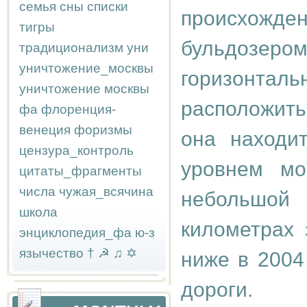
семья
сны
списки
происхожд
тигры
бульдозеро
традиционализм
уни
уничтожение_москвы
горизонтал
уничтожение москвы
расположить
фа
флоренция-
венеция
форизмы
она находи
цензура_контроль
уровнем мо
цитаты_фрагменты
числа
чужая_всячина
небольшой 
школа
километрах 
энциклопедия_фа
ю-з
язычество
†
☭
♫
✡
ниже в 2004
дороги.