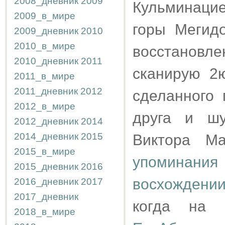
2008_дневник
2009
Кульминаци
2009_в_мире
горы Мегид
2009_дневник
2010
2010_в_мире
восстанов
2010_дневник
2011
сканирую 2ю
2011_в_мире
2011_дневник
2012
сделанного 
2012_в_мире
друга и шу
2012_дневник
2014
2014_дневник
2015
Виктора М
2015_в_мире
упоминания
2015_дневник
2016
восхождени
2016_дневник
2017
2017_дневник
когда на 
2018_в_мире