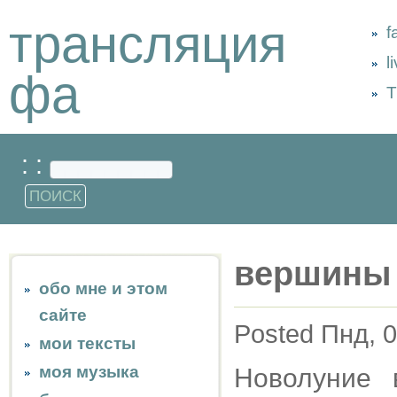
трансляция
f
l
фа
Т
: :
вершины
обо мне и этом
сайте
Posted Пнд, 0
мои тексты
моя музыка
Новолуние 