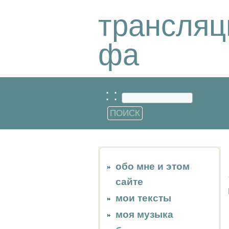
трансляц
фа
: :
обо мне и этом
сайте
мои тексты
моя музыка