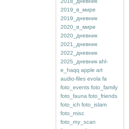
2018_дневник
2019_в_мире
2019_дневник
2020_в_мире
2020_дневник
2021_дневник
2022_дневник
2025_дневник
ahl-
e_haqq
apple
art
audio-files
evola
fa
foto_events
foto_family
foto_fauna
foto_friends
foto_ich
foto_islam
foto_misc
foto_my_scan