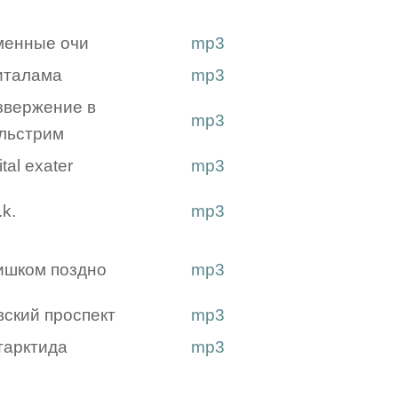
менные очи
mp3
италама
mp3
звержение в
mp3
льстрим
ital exater
mp3
.k.
mp3
ишком поздно
mp3
вский проспект
mp3
тарктида
mp3