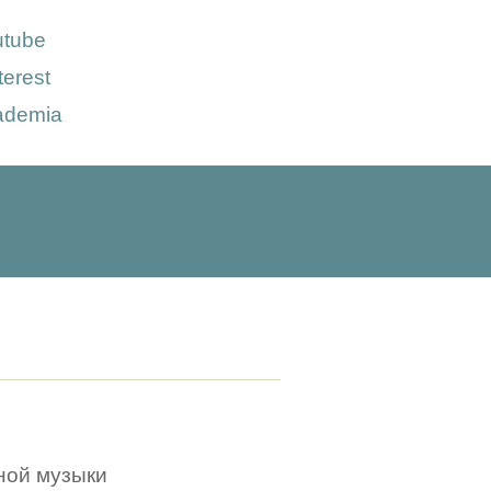
utube
terest
ademia
ной музыки