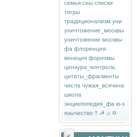
семья
сны
списки
тигры
традиционализм
уни
уничтожение_москвы
уничтожение москвы
фа
флоренция-
венеция
форизмы
цензура_контроль
цитаты_фрагменты
числа
чужая_всячина
школа
энциклопедия_фа
ю-з
язычество
†
☭
♫
✡