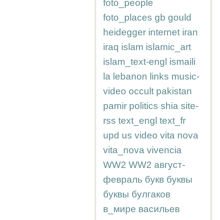
foto_people
foto_places
gb
gould
heidegger
internet
iran
iraq
islam
islamic_art
islam_text-engl
ismaili
la
lebanon
links
music-
video
occult
pakistan
pamir
politics
shia
site-
rss
text_engl
text_fr
upd
us
video
vita nova
vita_nova
vivencia
WW2
WW2
август-
февраль
букв
буквы
буквы
булгаков
в_мире
васильев