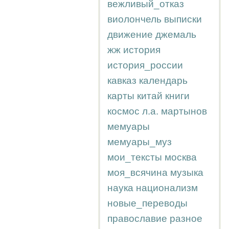
вежливый_отказ
виолончель
выписки
движение
джемаль
жж
история
история_россии
кавказ
календарь
карты
китай
книги
космос
л.а.
мартынов
мемуары
мемуары_муз
мои_тексты
москва
моя_всячина
музыка
наука
национализм
новые_переводы
православие
разное