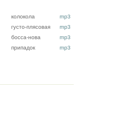
колокола
mp3
густо-плясовая
mp3
босса-нова
mp3
припадок
mp3