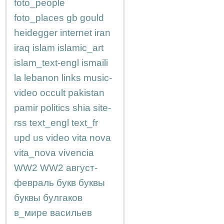
foto_people
foto_places
gb
gould
heidegger
internet
iran
iraq
islam
islamic_art
islam_text-engl
ismaili
la
lebanon
links
music-
video
occult
pakistan
pamir
politics
shia
site-
rss
text_engl
text_fr
upd
us
video
vita nova
vita_nova
vivencia
WW2
WW2
август-
февраль
букв
буквы
буквы
булгаков
в_мире
васильев