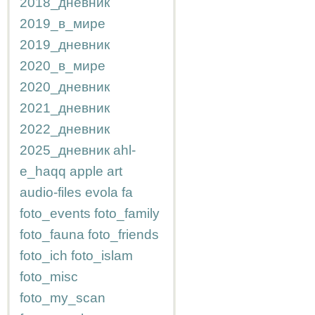
2018_дневник
2019_в_мире
2019_дневник
2020_в_мире
2020_дневник
2021_дневник
2022_дневник
2025_дневник
ahl-
e_haqq
apple
art
audio-files
evola
fa
foto_events
foto_family
foto_fauna
foto_friends
foto_ich
foto_islam
foto_misc
foto_my_scan