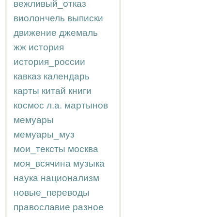
вежливый_отказ
виолончель
выписки
движение
джемаль
жж
история
история_россии
кавказ
календарь
карты
китай
книги
космос
л.а.
мартынов
мемуары
мемуары_муз
мои_тексты
москва
моя_всячина
музыка
наука
национализм
новые_переводы
православие
разное