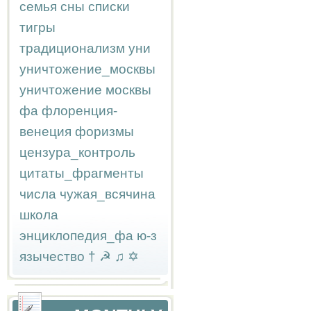
семья
сны
списки
тигры
традиционализм
уни
уничтожение_москвы
уничтожение москвы
фа
флоренция-
венеция
форизмы
цензура_контроль
цитаты_фрагменты
числа
чужая_всячина
школа
энциклопедия_фа
ю-з
язычество
†
☭
♫
✡