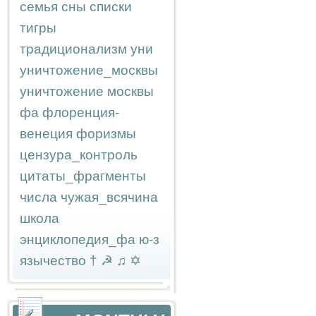
семья
сны
списки
тигры
традиционализм
уни
уничтожение_москвы
уничтожение москвы
фа
флоренция-
венеция
форизмы
цензура_контроль
цитаты_фрагменты
числа
чужая_всячина
школа
энциклопедия_фа
ю-з
язычество
†
☭
♫
✡