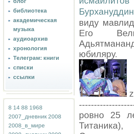
исмаилитов
блог
Бурханудди
библиотека
академическая
виду мавлид
музыка
Его Вел
аудиоархив
Адьятмана
хронология
юбиляру.
Телеграм: книги
списки
ссылки
z
------------------
8
14
88
1968
ровно 25 л
2007_дневник
2008
Титаника),
2008_в_мире