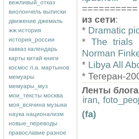
вежливый_отказ
==========
виолончель
выписки
из сети
:
движение
джемаль
*
Dramatic pi
жж
история
история_россии
*
The trials 
кавказ
календарь
Norman Finke
карты
китай
книги
*
Libya All Ab
космос
л.а.
мартынов
* Тегеран-20
мемуары
мемуары_муз
Ленты блога
мои_тексты
москва
iran
,
foto_peo
моя_всячина
музыка
(fa)
наука
национализм
новые_переводы
православие
разное