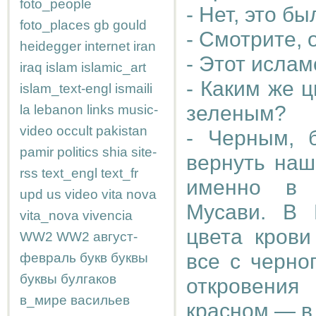
foto_people
- Нет, это б
foto_places
gb
gould
- Смотрите, 
heidegger
internet
iran
- Этот ислам
iraq
islam
islamic_art
- Каким же 
islam_text-engl
ismaili
зеленым?
la
lebanon
links
music-
video
occult
pakistan
- Черным, 
pamir
politics
shia
site-
вернуть наш
rss
text_engl
text_fr
именно в 
upd
us
video
vita nova
Мусави. В 
vita_nova
vivencia
цвета крови
WW2
WW2
август-
все с черно
февраль
букв
буквы
буквы
булгаков
откровения
в_мире
васильев
красном — в