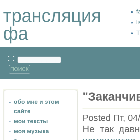
трансляция
f
l
фа
Т
: :
"Заканчи
обо мне и этом
сайте
Posted Пт, 04
мои тексты
Не так дав
моя музыка