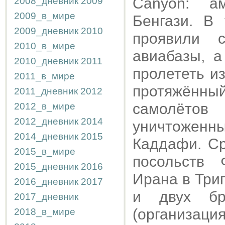
Canyon: а
2008_дневник
2009
2009_в_мире
Бенгази. В
2009_дневник
2010
проявили 
2010_в_мире
авиабазы, 
2010_дневник
2011
пролететь и
2011_в_мире
протяжённ
2011_дневник
2012
самолётов
2012_в_мире
2012_дневник
2014
уничтоженны
2014_дневник
2015
Каддафи. Ср
2015_в_мире
посольств 
2015_дневник
2016
Ирана в Три
2016_дневник
2017
и двух бр
2017_дневник
(организация
2018_в_мире