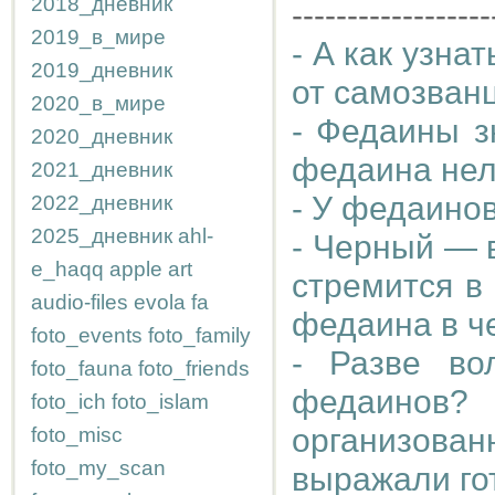
2018_дневник
------------------
2019_в_мире
- А как узна
2019_дневник
от самозван
2020_в_мире
- Федаины з
2020_дневник
федаина нел
2021_дневник
- У федаино
2022_дневник
2025_дневник
ahl-
- Черный — 
e_haqq
apple
art
стремится в
audio-files
evola
fa
федаина в ч
foto_events
foto_family
- Разве во
foto_fauna
foto_friends
федаино
foto_ich
foto_islam
организова
foto_misc
foto_my_scan
выражали гот