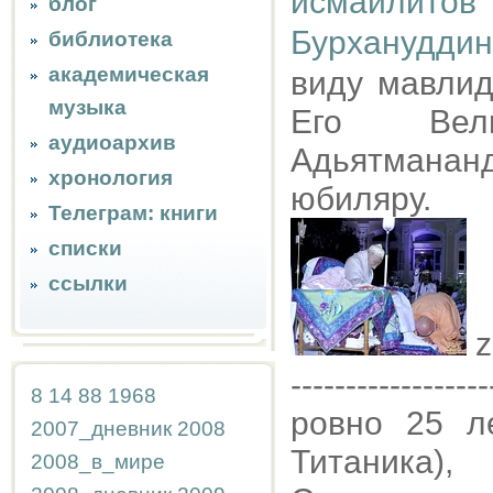
исмаилитов
блог
Бурханудди
библиотека
академическая
виду мавлид
музыка
Его Вел
аудиоархив
Адьятмана
хронология
юбиляру.
Телеграм: книги
списки
ссылки
z
------------------
8
14
88
1968
ровно 25 л
2007_дневник
2008
Титаника),
2008_в_мире