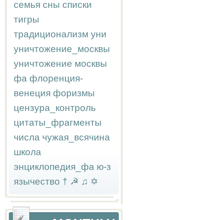
семья
сны
списки
тигры
традиционализм
уни
уничтожение_москвы
уничтожение москвы
фа
флоренция-
венеция
форизмы
цензура_контроль
цитаты_фрагменты
числа
чужая_всячина
школа
энциклопедия_фа
ю-з
язычество
†
☭
♫
✡