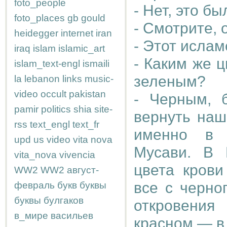
foto_people
- Нет, это б
foto_places
gb
gould
- Смотрите, 
heidegger
internet
iran
- Этот ислам
iraq
islam
islamic_art
- Каким же 
islam_text-engl
ismaili
зеленым?
la
lebanon
links
music-
video
occult
pakistan
- Черным, 
pamir
politics
shia
site-
вернуть наш
rss
text_engl
text_fr
именно в 
upd
us
video
vita nova
Мусави. В 
vita_nova
vivencia
цвета крови
WW2
WW2
август-
все с черно
февраль
букв
буквы
буквы
булгаков
откровения
в_мире
васильев
красном — в