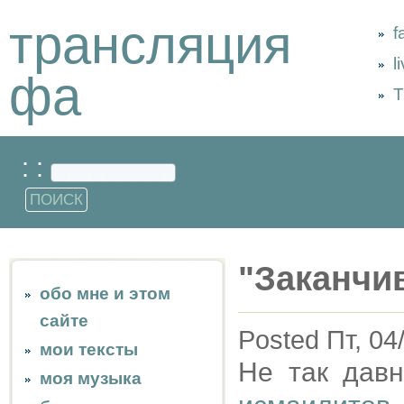
трансляция
f
l
фа
Т
: :
"Заканчи
обо мне и этом
сайте
Posted Пт, 04
мои тексты
Не так дав
моя музыка