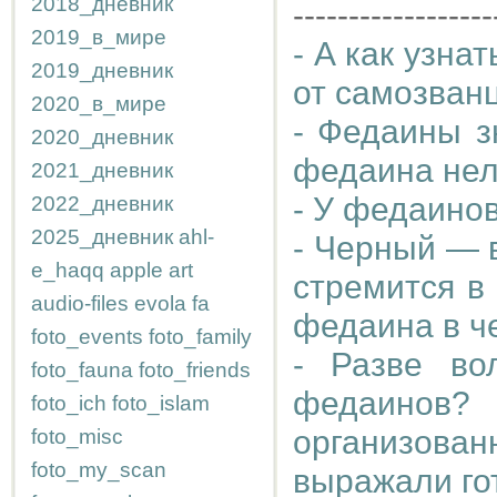
2018_дневник
------------------
2019_в_мире
- А как узна
2019_дневник
от самозван
2020_в_мире
- Федаины з
2020_дневник
федаина нел
2021_дневник
- У федаино
2022_дневник
2025_дневник
ahl-
- Черный — 
e_haqq
apple
art
стремится в
audio-files
evola
fa
федаина в ч
foto_events
foto_family
- Разве во
foto_fauna
foto_friends
федаино
foto_ich
foto_islam
организова
foto_misc
foto_my_scan
выражали гот