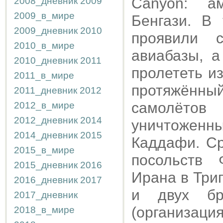
Canyon: а
2008_дневник
2009
2009_в_мире
Бенгази. В
2009_дневник
2010
проявили 
2010_в_мире
авиабазы, 
2010_дневник
2011
пролететь и
2011_в_мире
протяжённ
2011_дневник
2012
самолётов
2012_в_мире
2012_дневник
2014
уничтоженны
2014_дневник
2015
Каддафи. Ср
2015_в_мире
посольств 
2015_дневник
2016
Ирана в Три
2016_дневник
2017
и двух бр
2017_дневник
(организация
2018_в_мире