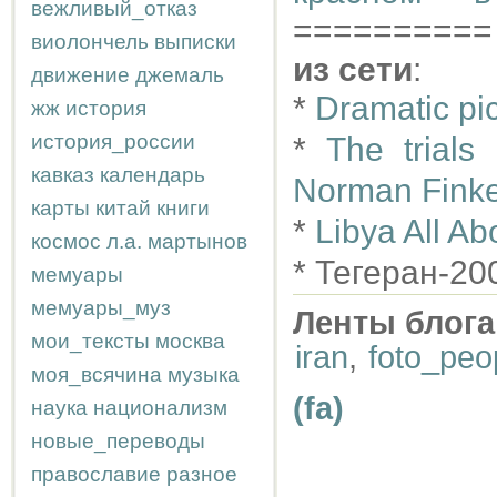
вежливый_отказ
==========
виолончель
выписки
из сети
:
движение
джемаль
*
Dramatic pi
жж
история
история_россии
*
The trials 
кавказ
календарь
Norman Finke
карты
китай
книги
*
Libya All Ab
космос
л.а.
мартынов
* Тегеран-20
мемуары
мемуары_муз
Ленты блога
мои_тексты
москва
iran
,
foto_peo
моя_всячина
музыка
(fa)
наука
национализм
новые_переводы
православие
разное