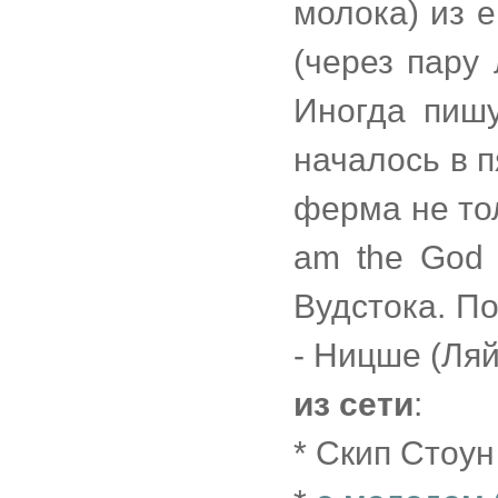
молока) из 
(через пару
Иногда пишу
началось в п
ферма не то
am the God 
Вудстока. По
- Ницше (Ляйп
из сети
:
* Скип Стоу