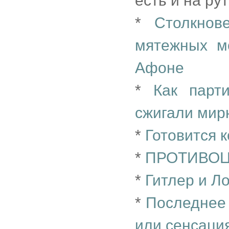
есть и на ру
*
Столкнов
мятежных м
Афоне
*
Как парт
сжигали мир
*
Готовится 
*
ПРОТИВО
*
Гитлер и Л
*
Последнее
или сенсаци