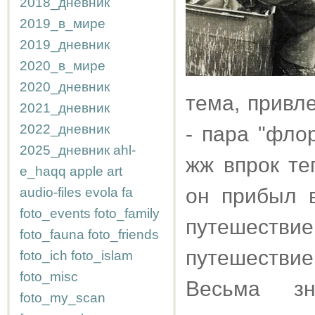
2018_дневник
2019_в_мире
2019_дневник
2020_в_мире
2020_дневник
тема, привл
2021_дневник
2022_дневник
- пара "фло
2025_дневник
ahl-
жж впрок те
e_haqq
apple
art
он прибыл 
audio-files
evola
fa
foto_events
foto_family
путешестви
foto_fauna
foto_friends
путешествие
foto_ich
foto_islam
foto_misc
Весьма з
foto_my_scan