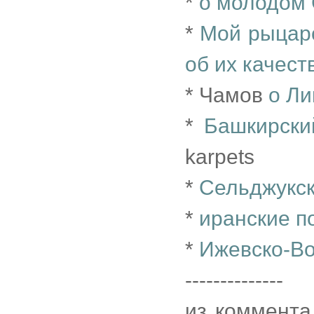
*
о молодом
*
Мой рыцарс
об их качест
* Чамов
о Ли
*
Башкирски
karpets
*
Сельджукск
*
иранские п
*
Ижевско-Во
--------------
из коммента