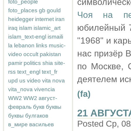
символическ
foto_people
foto_places
gb
gould
Чоя на пе
heidegger
internet
iran
юбилейный 7
iraq
islam
islamic_art
islam_text-engl
ismaili
"1968" и кар
la
lebanon
links
music-
нас призёр 
video
occult
pakistan
pamir
politics
shia
site-
по Москве, 
rss
text_engl
text_fr
деятелем ис
upd
us
video
vita nova
vita_nova
vivencia
(fa)
WW2
WW2
август-
февраль
букв
буквы
21 АВГУСТ
буквы
булгаков
Posted Ср, 08
в_мире
васильев