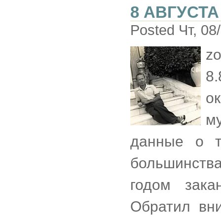
8 АВГУСТА
Posted Чт, 08
z
8
о
м
данные о т
большинства
годом зака
Обратил вн