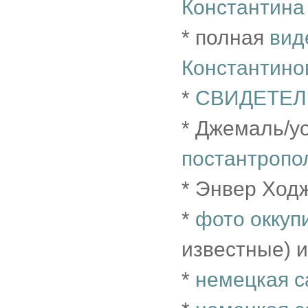
Константина
* полная
вид
Константино
*
СВИДЕТЕЛ
* Джемаль/y
постантропо
* Энвер Ход
*
фото оккуп
известные) 
*
немецкая с