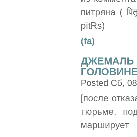
питряна ( पित
pitRs)
(fa)
ДЖЕМАЛЬ 
ГОЛОВИН
Posted Сб, 08
[после отказ
тюрьме, по
марширует 