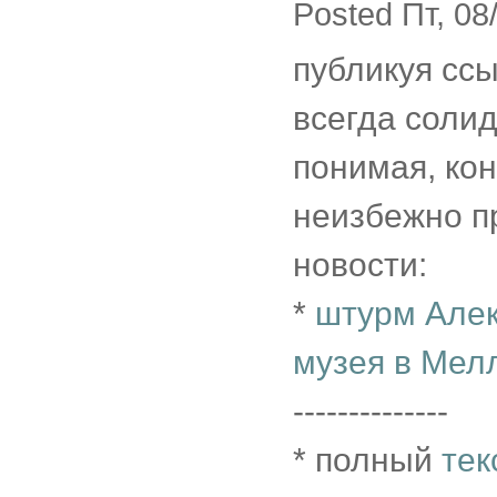
Posted Пт, 08
публикуя ссы
всегда соли
понимая, кон
неизбежно п
новости:
*
штурм Алек
музея в Мел
--------------
* полный
тек