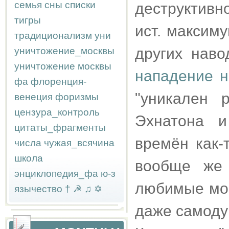
семья
сны
списки
деструктив
тигры
ист. максиму
традиционализм
уни
других наво
уничтожение_москвы
уничтожение москвы
нападение н
фа
флоренция-
"уникален 
венеция
форизмы
цензура_контроль
Эхнатона 
цитаты_фрагменты
времён как-
числа
чужая_всячина
школа
вообще же 
энциклопедия_фа
ю-з
любимые мон
язычество
†
☭
♫
✡
даже самодур