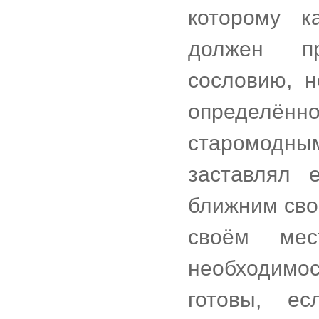
которому к
должен пр
сословию, н
определё
старомодны
заставлял 
ближним свои
своём мес
необходимос
готовы, ес