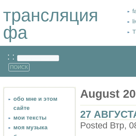
трансляция
f
l
фа
Т
: :
August 2
обо мне и этом
сайте
27 АВГУСТ
мои тексты
Posted Втр, 0
моя музыка