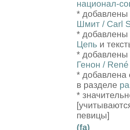
национал-со
* добавлены
Шмит / Carl S
* добавлены
Цепь
и текст
* добавлены
Генон / Ren
* добавлена
в разделе
ра
* значитель
[учитываютс
певицы]
(fa)