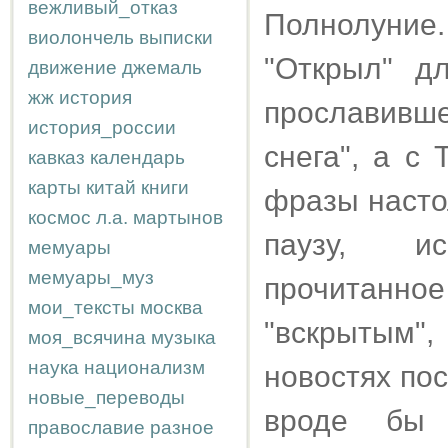
вежливый_отказ
Полнолуние
виолончель
выписки
"Открыл" д
движение
джемаль
жж
история
прославивше
история_россии
снега", а с 
кавказ
календарь
карты
китай
книги
фразы насто
космос
л.а.
мартынов
паузу, и
мемуары
мемуары_муз
прочитанно
мои_тексты
москва
"вскрытым"
моя_всячина
музыка
наука
национализм
новостях пос
новые_переводы
вроде бы 
православие
разное