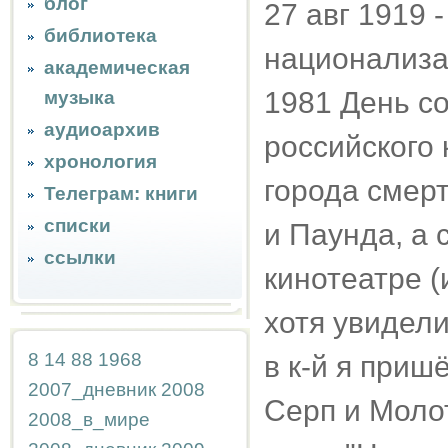
блог
27 авг 1919 
библиотека
национализа
академическая
1981 День со
музыка
аудиоархив
российского 
хронология
города смер
Телеграм: книги
списки
и Паунда, а 
ссылки
кинотеатре (
хотя увидели
8
14
88
1968
в к-й я приш
2007_дневник
2008
Серп и Моло
2008_в_мире