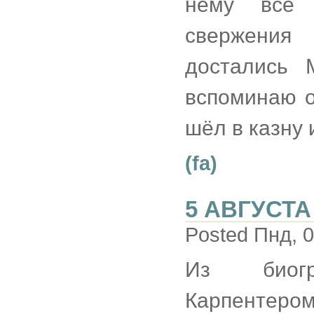
нему всё 
свержения
достались 
вспоминаю о
шёл в казну
(fa)
5 АВГУСТА
Posted Пнд, 0
Из биогр
Карпентеро