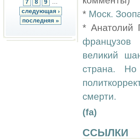
комменты)
7
8
9
…
следующая ›
*
Моск. Зооп
последняя »
* Анатолий
французов 
великий ша
страна. Но
политкорре
смерти.
(fa)
ССЫЛКИ