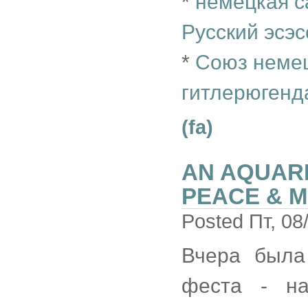
*
немецкая с
Русский эсэс
*
Союз немец
гитлерюгенд
(fa)
AN AQUARI
PEACE & M
Posted Пт, 08
Вчера была
феста - на