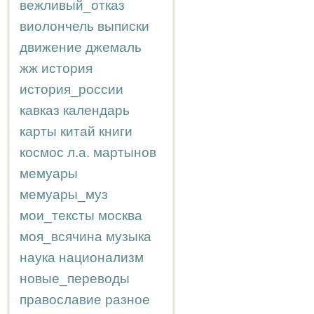
вежливый_отказ
виолончель
выписки
движение
джемаль
жж
история
история_россии
кавказ
календарь
карты
китай
книги
космос
л.а.
мартынов
мемуары
мемуары_муз
мои_тексты
москва
моя_всячина
музыка
наука
национализм
новые_переводы
православие
разное