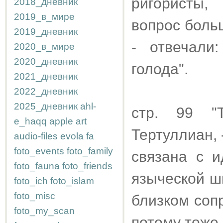
ригористы,
2018_дневник
2019_в_мире
вопрос боль
2019_дневник
- отвечали
2020_в_мире
2020_дневник
голода".
2021_дневник
2022_дневник
2025_дневник
ahl-
стр. 99 "
e_haqq
apple
art
Тертуллиан, 
audio-files
evola
fa
foto_events
foto_family
связана с и
foto_fauna
foto_friends
языческой ш
foto_ich
foto_islam
foto_misc
близком соп
foto_my_scan
потому тоже