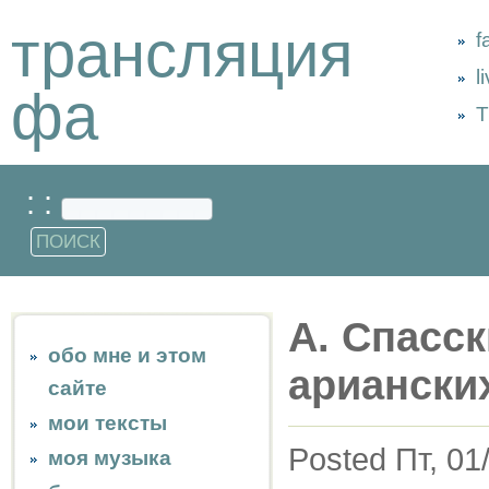
трансляция
f
l
фа
Т
: :
А. Спасс
обо мне и этом
арианских
сайте
мои тексты
Posted Пт, 01
моя музыка