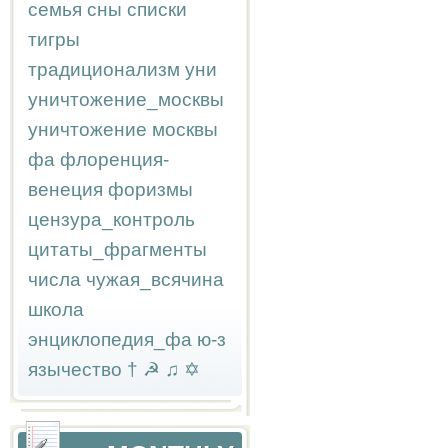
семья
сны
списки
тигры
традиционализм
уни
уничтожение_москвы
уничтожение москвы
фа
флоренция-
венеция
форизмы
цензура_контроль
цитаты_фрагменты
числа
чужая_всячина
школа
энциклопедия_фа
ю-з
язычество
†
☭
♫
✡