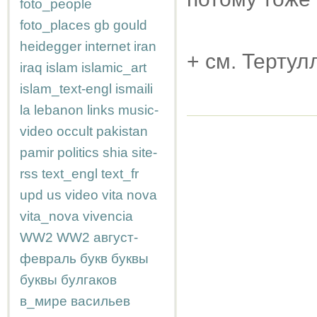
foto_people
foto_places
gb
gould
heidegger
internet
iran
+ см. Терту
iraq
islam
islamic_art
islam_text-engl
ismaili
la
lebanon
links
music-
video
occult
pakistan
pamir
politics
shia
site-
rss
text_engl
text_fr
upd
us
video
vita nova
vita_nova
vivencia
WW2
WW2
август-
февраль
букв
буквы
буквы
булгаков
в_мире
васильев