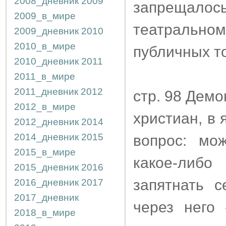
2008_дневник
2009
запрещало
2009_в_мире
театральном
2009_дневник
2010
2010_в_мире
публичных т
2010_дневник
2011
2011_в_мире
2011_дневник
2012
стр. 98 Демо
2012_в_мире
христиан, в
2012_дневник
2014
2014_дневник
2015
вопрос: мо
2015_в_мире
какое-либо
2015_дневник
2016
запятнать 
2016_дневник
2017
2017_дневник
через него
2018_в_мире