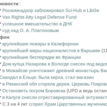
новости
:
*
Роскомнадзор заблокировал Sci-Hub и LibGe
*
Vax Rights Atty Legal Defense Fund
*
успешное вмешательство в ДНК
*
суд над О. А. Платоновым
фон
:
*
крупнейшие пожары в Калифорнии
*
крупнейший марш националистов в Варшаве
(1
*
крупнейшие беспорядки во Франции
*
Дом купца Назарова в Вологде снесен под вид
*
в Можайске уничтожают древний монастырь Вас
Скандал в Ельце: была кирха, стал магазин
*
в Рязанской обл сгорела дерев. Церковь Покрова
*
Остановить погром Боровска
(UPD а ведь остан
*
в Калуге снесли отреставрированный энтузиаст
* С 3 на 4 окт
сгорел Храм Царственных мученик