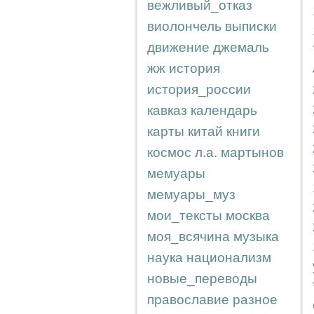
вежливый_отказ
виолончель
выписки
движение
джемаль
жж
история
история_россии
кавказ
календарь
карты
китай
книги
космос
л.а.
мартынов
мемуары
мемуары_муз
мои_тексты
москва
моя_всячина
музыка
наука
национализм
новые_переводы
православие
разное