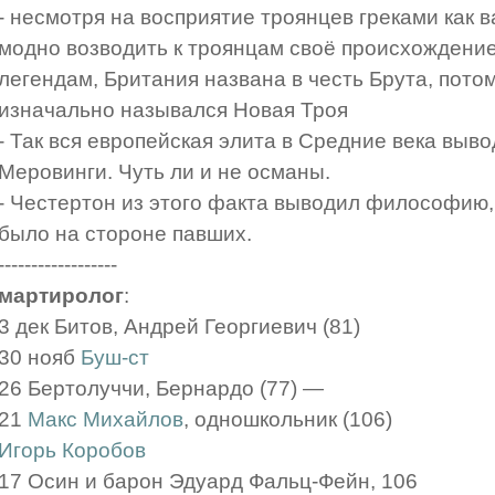
- несмотря на восприятие троянцев греками как 
модно возводить к троянцам своё происхождение
легендам, Британия названа в честь Брута, пото
изначально назывался Новая Троя
- Так вся европейская элита в Средние века выво
Меровинги. Чуть ли и не османы.
- Честертон из этого факта выводил философию, 
было на стороне павших.
------------------
мартиролог
:
3 дек Битов, Андрей Георгиевич (81)
30 нояб
Буш-ст
26 Бертолуччи, Бернардо (77) —
21
Макс Михайлов
, одношкольник (106)
Игорь Коробов
17 Осин и барон Эдуард Фальц-Фейн, 106