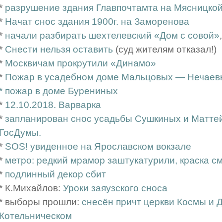
*
разрушение здания Главпочтамта на Мясницко
*
Начат снос здания 1900г. на Заморенова
*
начали разбирать шехтелевский «Дом с совой»
*
Снести нельзя оставить
(суд жителям отказал!)
*
Москвичам прокрутили «Динамо»
*
Пожар в усадебном доме Мальцовых — Нечаев
*
пожар в доме Бурениных
*
12.10.2018. Варварка
*
запланирован снос усадьбы Сушкиных и Маттей
ГосДумы.
*
SOS! увиденное на Ярославском вокзале
*
метро: редкий мрамор заштукатурили, краска с
*
подлинный декор сбит
* К.Михайлов:
Уроки заяузского сноса
* выборы прошли:
снесён причт церкви Космы и 
Котельническом