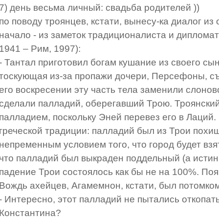
7) день весьма личный: свадьба родителей ))
по поводу троянцев, кстати, вынесу-ка диалог из
начало - из заметок традиционалиста и дипломат
1941 – Рим, 1997):
- Тантал приготовил богам кушание из своего сы
тоскующая из-за пропажи дочери, Персефоны, съ
его воскресении эту часть тела заменили слоново
сделали палладий, оберегавший Трою. Троянски
палладием, поскольку Эней перевез его в Лаций.
греческой традиции: палладий был из Трои похи
непременным условием того, что город будет взят
что палладий был выкраден поддельный (а истин
падение Трои состоялось как бы не на 100%. Поя
Вождь ахейцев, Агамемнон, кстати, был потомко
- Интересно, этот палладий не пытались откопат
Константина?