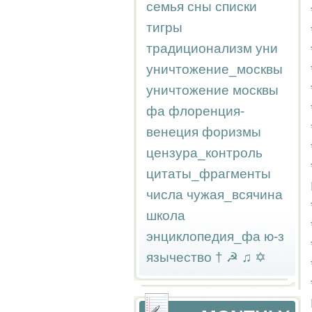
семья
сны
списки
тигры
традиционализм
уни
уничтожение_москвы
уничтожение москвы
фа
флоренция-
венеция
форизмы
цензура_контроль
цитаты_фрагменты
числа
чужая_всячина
школа
энциклопедия_фа
ю-з
язычество
†
☭
♫
✡