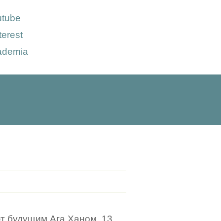
utube
terest
ademia
ют будущим Ага Ханом. 13