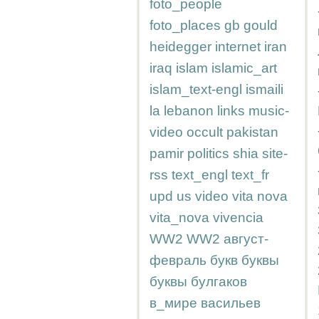
foto_people
foto_places
gb
gould
heidegger
internet
iran
iraq
islam
islamic_art
islam_text-engl
ismaili
la
lebanon
links
music-
video
occult
pakistan
pamir
politics
shia
site-
rss
text_engl
text_fr
upd
us
video
vita nova
vita_nova
vivencia
WW2
WW2
август-
февраль
букв
буквы
буквы
булгаков
в_мире
васильев