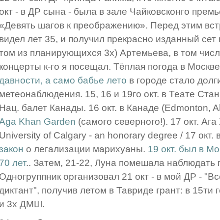
окт - в ДР сына - была в зале Чайковсконго пре
«Девять шагов к преображению». Перед этим встр
видел лет 35, и получил прекрасно изданный сет 
том из планирующихся 3х) Артемьева, в том числ
концерты к-го я посещал. Тёплая погода в Москве
давности, а само бабье лето
в городе стало долг
метеонаблюдения. 15, 16 и 19го окт. в Теате Ста
Нац. балет Канады. 16 окт. в Канаде (Edmonton, A
Aga Khan Garden
(самого северного!). 17 окт. Аг
University of Calgary - an honorary degree / 17 окт
закон
о легализации марихуаны.
19 окт. был в М
70 лет
.. Затем, 21-22, Луна помешала наблюдать
Одногруппник организовал 21 окт - в мой ДР - 
диктант", получив летом в Тавриде грант: в 15ти 
и 3х ДМШ.