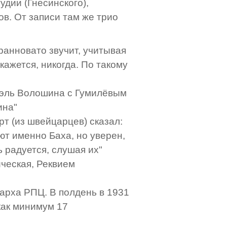
удии (Гнесинского),
ов. От записи там же трио
странновато звучит, учитывая
 кажется, никогда. По такому
дуэль Волошина с Гумилёвым
ина"
арт (из швейцарцев) сказал:
ают именно Баха, но уверен,
ь радуется, слушая их"
ическая, Реквием
иарха РПЦ. В полдень в 1931
как минимум 17