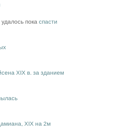
й
, удалось пока
спасти
ых
сена XIX в. за зданием
мылась
Дамиана, XIX на 2м