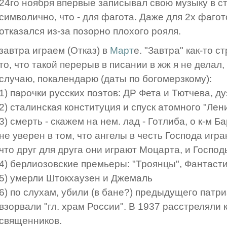
24го ноября впервые записывал свою музыку в ст
символично, что - для фагота. Даже для 2х фагот
отказался из-за позорно плохого рояля.
завтра играем (Отказ) в
Март
е. "Завтра" как-то 
то, что такой перерыв в писании в жж я не делал,
случаю, покалендарю (даты по богомерзкому):
1) парочки русских поэтов: ДР Фета и Тютчева, 
2) сталинская конституция и спуск атомного "Лен
3) смерть - скажем на нем. лад - Готлиба, о к-м Б
не уверен в том, что ангелы в честь Господа игр
что друг для друга они играют Моцарта, и Господ
4) берлиозовские премьеры: "Троянцы", Фантаст
5) умерли Штокхаузен и Джемаль
6) по слухам, убили (в бане?) предыдущего патр
взорвали "гл. храм России". В 1937 расстреляли 
священников.