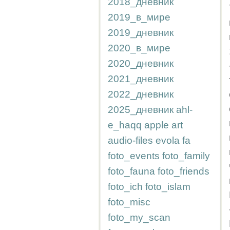
2018_дневник
2019_в_мире
2019_дневник
2020_в_мире
2020_дневник
2021_дневник
2022_дневник
2025_дневник
ahl-
e_haqq
apple
art
audio-files
evola
fa
foto_events
foto_family
foto_fauna
foto_friends
foto_ich
foto_islam
foto_misc
foto_my_scan