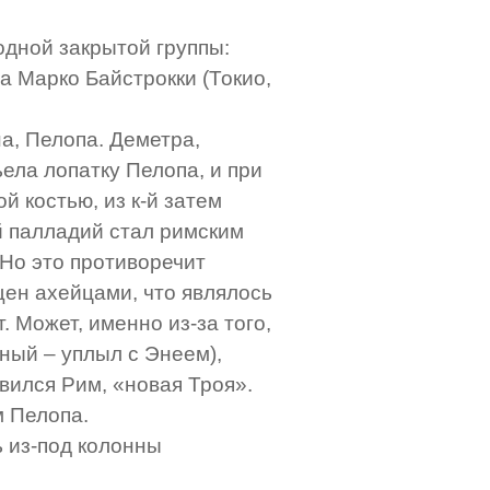
 одной закрытой группы:
а Марко Байстрокки (Токио,
на, Пелопа. Деметра,
ела лопатку Пелопа, и при
й костью, из к-й затем
й палладий стал римским
 Но это противоречит
щен ахейцами, что являлось
. Может, именно из-за того,
ный – уплыл с Энеем),
вился Рим, «новая Троя».
м Пелопа.
ь из-под колонны