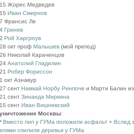
15 Жорес Медведев
15
Иван Смирнов
7 Франсис Ле
4
Гринев
2
Рой Харгроув
28 окт проф
Малышев
(мой препод)
26 Николай Караченцов
24
Анатолий Гладилин
21
Робер Фориссон
1 окт Азнавур
27 сент
Намкай Норбу Ринпоче
и Марти Балин из 
21 сент
Зинаида Миркина
15 сент
Иван Вишневский
уничтожение Москвы
:
*
Вместо лип у ГУМа положили асфальт
+
Вслед 
елями спилили деревья у ГУМа