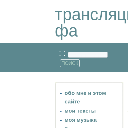
трансляц
фа
: :
обо мне и этом
сайте
мои тексты
моя музыка