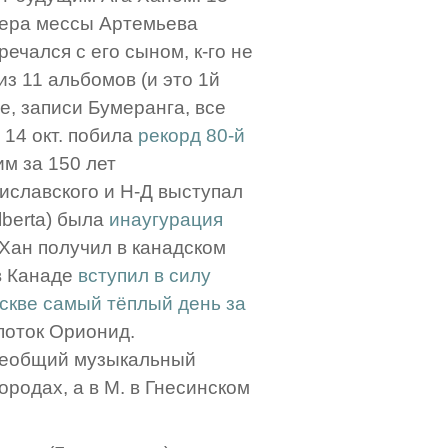
мьера мессы Артемьева
ечался с его сыном, к-го не
из 11 альбомов (и это 1й
е, записи Бумеранга, все
 14 окт. побила
рекорд 80-й
им за 150 лет
ниславского и Н-Д выступал
lberta) была
инаугурация
а Хан получил в канадском
. в Канаде
вступил в силу
оскве самый тёплый день за
 поток Орионид.
"Всеобщий музыкальный
городах, а в М. в Гнесинском