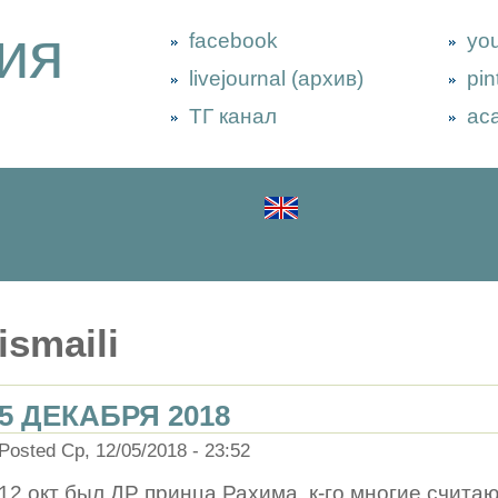
ия
facebook
yo
livejournal (архив)
pin
ТГ канал
ac
ismaili
5 ДЕКАБРЯ 2018
Posted Ср, 12/05/2018 - 23:52
12 окт был ДР принца Рахима, к-го многие счита