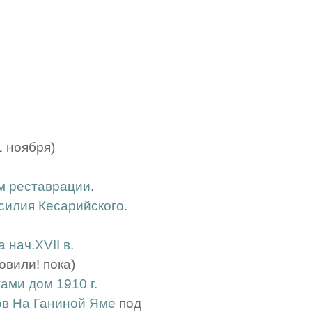
1 ноября)
ом реставрации
.
илия Кесарийского.
 нач.XVII в.
овили! пока)
ами дом 1910 г.
ов На Ганиной Яме
под