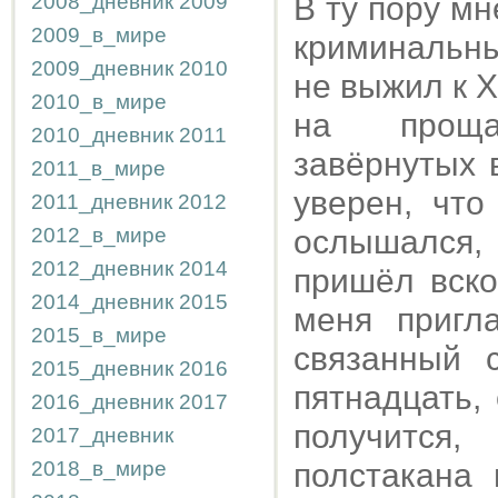
2008_дневник
2009
В ту пору м
2009_в_мире
криминальны
2009_дневник
2010
не выжил к X
2010_в_мире
на прощан
2010_дневник
2011
завёрнутых 
2011_в_мире
уверен, что
2011_дневник
2012
2012_в_мире
ослышался, 
2012_дневник
2014
пришёл вско
2014_дневник
2015
меня пригл
2015_в_мире
связанный 
2015_дневник
2016
пятнадцать,
2016_дневник
2017
получится
2017_дневник
2018_в_мире
полстакана