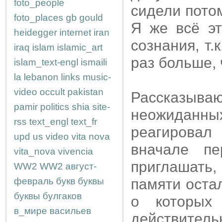
foto_people
сидели потом
foto_places
gb
gould
Я же всё э
heidegger
internet
iran
сознания, т.
iraq
islam
islamic_art
раз больше, 
islam_text-engl
ismaili
la
lebanon
links
music-
video
occult
pakistan
Рассказыв
pamir
politics
shia
site-
неожиданны
rss
text_engl
text_fr
реагировал
upd
us
video
vita nova
вначале п
vita_nova
vivencia
приглашать,
WW2
WW2
август-
февраль
букв
буквы
памяти оста
буквы
булгаков
о которых 
в_мире
васильев
действитель