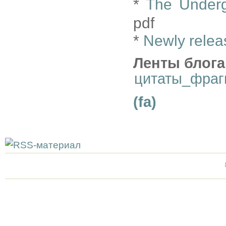
*
The Underg
pdf
*
Newly relea
Ленты блога
цитаты_фраг
(fa)