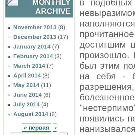
в подобных
MONTHLY
ARCHIVE
невырази
наполняютс
November 2013
(8)
прочитанно
December 2013
(17)
достигшим ц
January 2014
(7)
произошло. 
February 2014
(3)
был этим по
March 2014
(7)
на себя - 
April 2014
(8)
разрешени
May 2014
(11)
June 2014
(6)
болезненно
July 2014
(4)
"нестерпимо
August 2014
(8)
появились по
нанизывал
« первая
‹