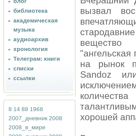
Вчерашний 
блог
вызвал во
библиотека
впечатляющ
академическая
музыка
стародавни
аудиоархив
вещество
хронология
"ангельская 
Телеграм: книги
на рынок п
списки
Sandoz ил
ссылки
исключени
количеств
талантливы
8
14
88
1968
хорошей апп
2007_дневник
2008
2008_в_мире