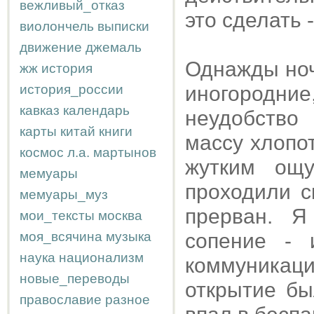
вежливый_отказ
это сделать 
виолончель
выписки
движение
джемаль
Однажды ноч
жж
история
история_россии
иногородние
кавказ
календарь
неудобство 
карты
китай
книги
массу хлопо
космос
л.а.
мартынов
жутким ощу
мемуары
проходили с
мемуары_муз
прерван. Я
мои_тексты
москва
моя_всячина
музыка
сопение - 
наука
национализм
коммуникац
новые_переводы
открытие бы
православие
разное