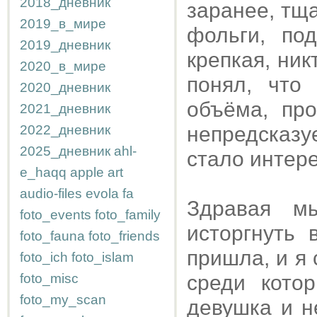
2018_дневник
заранее, тщ
2019_в_мире
фольги, по
2019_дневник
крепкая, ник
2020_в_мире
понял, что
2020_дневник
объёма, пр
2021_дневник
2022_дневник
непредсказ
2025_дневник
ahl-
стало интере
e_haqq
apple
art
audio-files
evola
fa
Здравая м
foto_events
foto_family
исторгнуть 
foto_fauna
foto_friends
пришла, и я 
foto_ich
foto_islam
foto_misc
среди кото
foto_my_scan
девушка и н