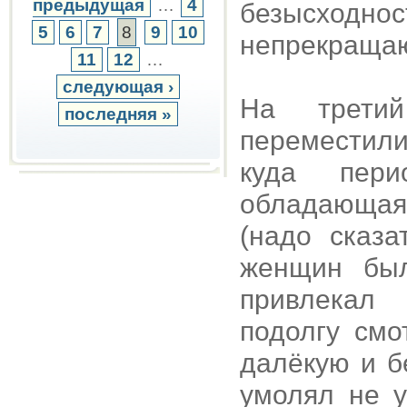
предыдущая
…
4
безысхо
5
6
7
8
9
10
непрекращаю
11
12
…
следующая ›
На трети
последняя »
переместили
куда пери
обладающая
(надо сказ
женщин был
привлекал 
подолгу смо
далёкую и б
умолял не у