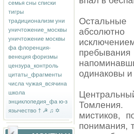
впал в беспа
семья
сны
списки
тигры
Остальные 
традиционализм
уни
уничтожение_москвы
абсолютно
уничтожение москвы
исключени
фа
флоренция-
пребывания
венеция
форизмы
напоминав
цензура_контроль
одинаковы и 
цитаты_фрагменты
числа
чужая_всячина
школа
Центральн
энциклопедия_фа
ю-з
Томления.
язычество
†
☭
♫
✡
мистиков, 
понимания, т