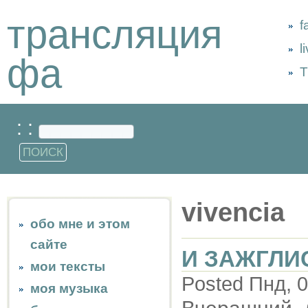
трансляция
f
l
фа
Т
: :
vivencia
обо мне и этом
сайте
И ЗАЖГЛИ
мои тексты
Posted Пнд, 0
моя музыка