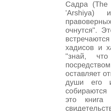
Садра (The 
'Arshiya)
правоверных
очнутся". Э
встречаютс
хадисов и х
"знай, чт
посредством
оставляет от
души его 
собираются 
это книга
свидетельст