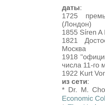
даты
:
1725 прем
(Лондон)
1855 Síren A
1821 Досто
Москва
1918 "офици
числа 11-го 
1922 Kurt Vo
из сети
:
* Dr. M. Ch
Economic Co