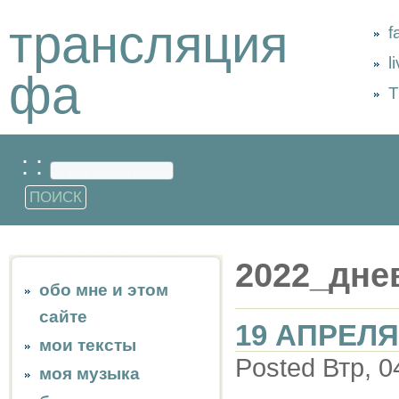
трансляция
f
l
фа
Т
: :
2022_дне
обо мне и этом
сайте
19 АПРЕЛЯ
мои тексты
Posted Втр, 0
моя музыка