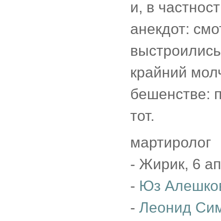
и, в частнос
анекдот: см
выстроились,
крайний молч
бешенстве: п
тот.
мартиролог
- Жирик, 6 а
-
Юз Алешко
-
Леонид Си