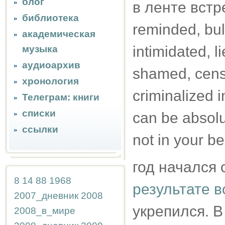
блог
в ленте встре
библиотека
reminded, bul
академическая
intimidated, li
музыка
аудиоархив
shamed, censo
хронология
criminalized 
Телеграм: книги
списки
can be absolu
ссылки
not in your be
год начался 
8
14
88
1968
результате в
2007_дневник
2008
укрепился. В
2008_в_мире