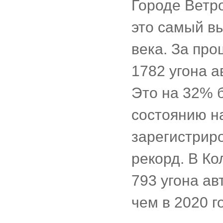
Городе Ветро
это самый вы
века. За про
1782 угона а
Это на 32% 
состоянию н
зарегистрир
рекорд. В К
793 угона а
чем в 2020 го