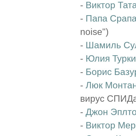
-
Виктор Тат
-
Папа Срап
noise")
-
Шамиль Су
-
Юлия Турк
-
Борис Базу
-
Люк Монта
вирус СПИДа
-
Джон Эплт
-
Виктор Мер