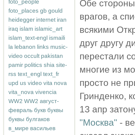
Обе стороны
foto_people
foto_places
gb
gould
врагов, а сп
heidegger
internet
iran
всякими Отк
iraq
islam
islamic_art
islam_text-engl
ismaili
друг другу 
la
lebanon
links
music-
перестали со
video
occult
pakistan
pamir
politics
shia
site-
многие из мо
rss
text_engl
text_fr
просто не пр
upd
us
video
vita nova
vita_nova
vivencia
Гринденко, к
WW2
WW2
август-
13 апр затон
февраль
букв
буквы
буквы
булгаков
"Москва"
- в
в_мире
васильев