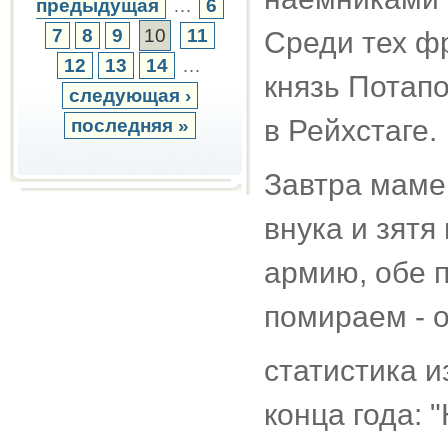
предыдущая
…
6
7
8
9
10
11
Среди тех ф
12
13
14
…
князь Потапо
следующая ›
в Рейхстаге.
последняя »
Завтра маме 8
внука и зятя
армию, обе п
помираем - о
статистика 
конца года: 