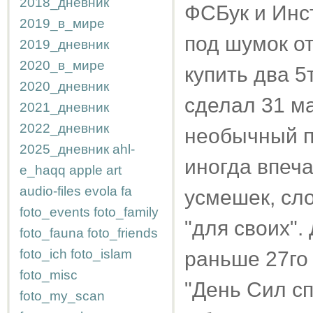
2018_дневник
ФСБук и Инс
2019_в_мире
под шумок о
2019_дневник
2020_в_мире
купить два 5
2020_дневник
сделал 31 ма
2021_дневник
2022_дневник
необычный пр
2025_дневник
ahl-
иногда впеч
e_haqq
apple
art
audio-files
evola
fa
усмешек, сл
foto_events
foto_family
"для своих".
foto_fauna
foto_friends
foto_ich
foto_islam
раньше 27го
foto_misc
"День Сил с
foto_my_scan