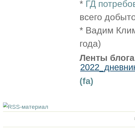
*
ГД потребо
всего добыто
* Вадим Кли
года)
Ленты блога
2022_дневни
(fa)