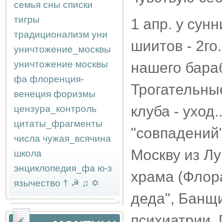
семья
сны
списки
тигры
1 апр. у сун
традиционализм
уни
шиитов - 2го
уничтожение_москвы
уничтожение москвы
нашего бараб
фа
флоренция-
Трогательны
венеция
форизмы
клуба - уход
цензура_контроль
цитаты_фрагменты
"совпадений
числа
чужая_всячина
Москву из Лу
школа
энциклопедия_фа
ю-з
храма (Флора
язычество
†
☭
♫
✡
деда", Банщи
психиатрии. 