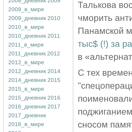
2008_дневник
2009
Талькова во
2009_в_мире
чморить анти
2009_дневник
2010
2010_в_мире
Панамской м
2010_дневник
2011
тыс$ (!) за 
2011_в_мире
2011_дневник
2012
в «альтерна
2012_в_мире
С тех времен
2012_дневник
2014
2014_дневник
2015
"спецопераци
2015_в_мире
поименовали
2015_дневник
2016
2016_дневник
2017
поджиганием
2017_дневник
сносом памя
2018_в_мире