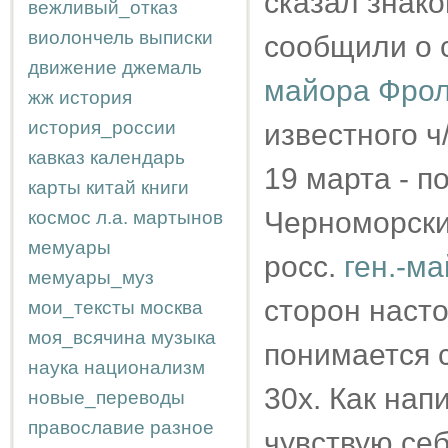
сказал знако
вежливый_отказ
виолончель
выписки
сообщили о 
движение
джемаль
майора Фро
жж
история
история_россии
известного ч
кавказ
календарь
19 марта - п
карты
китай
книги
Черноморски
космос
л.а.
мартынов
мемуары
росс.
ген.-м
мемуары_муз
сторон насто
мои_тексты
москва
моя_всячина
музыка
понимается с
наука
национализм
30х. Как нап
новые_переводы
православие
разное
чувствую се