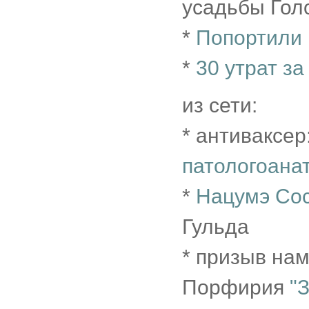
усадьбы Голо
*
Попортили
*
30 утрат за
из сети:
* антиваксер
патологоана
*
Нацумэ Со
Гульда
* призыв на
Порфирия
"