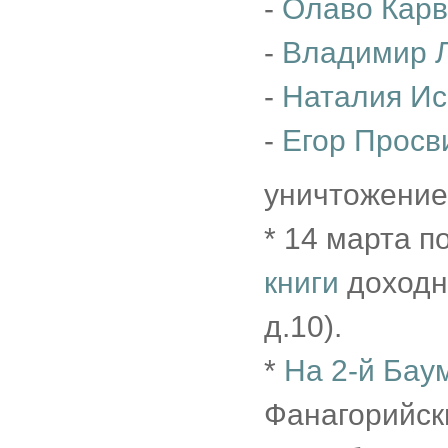
-
Олаво Кар
-
Владимир 
-
Наталия Ис
-
Егор Просв
уничтожение
* 14 марта 
книги
доходн
д.10).
*
На 2-й Бау
Фанагорийски