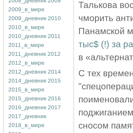
2008_дневник
2009
Талькова во
2009_в_мире
чморить анти
2009_дневник
2010
2010_в_мире
Панамской м
2010_дневник
2011
тыс$ (!) за 
2011_в_мире
2011_дневник
2012
в «альтерна
2012_в_мире
С тех времен
2012_дневник
2014
2014_дневник
2015
"спецопераци
2015_в_мире
поименовали
2015_дневник
2016
2016_дневник
2017
поджиганием
2017_дневник
сносом памя
2018_в_мире