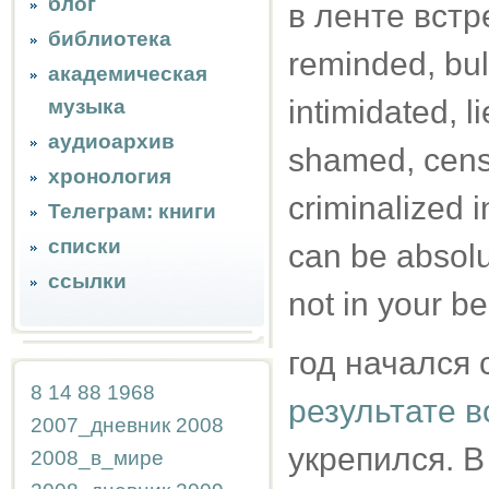
блог
в ленте встре
библиотека
reminded, bul
академическая
intimidated, li
музыка
аудиоархив
shamed, censo
хронология
criminalized 
Телеграм: книги
списки
can be absolu
ссылки
not in your be
год начался 
8
14
88
1968
результате в
2007_дневник
2008
укрепился. В
2008_в_мире