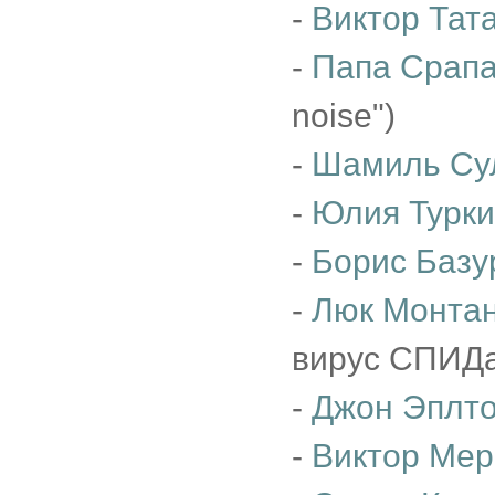
-
Виктор Тат
-
Папа Срап
noise")
-
Шамиль Су
-
Юлия Турк
-
Борис Базу
-
Люк Монта
вирус СПИДа
-
Джон Эплт
-
Виктор Мер