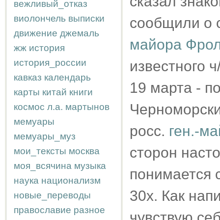
сказал знако
вежливый_отказ
виолончель
выписки
сообщили о 
движение
джемаль
майора Фро
жж
история
история_россии
известного ч
кавказ
календарь
19 марта - п
карты
китай
книги
Черноморски
космос
л.а.
мартынов
мемуары
росс.
ген.-м
мемуары_муз
сторон насто
мои_тексты
москва
моя_всячина
музыка
понимается с
наука
национализм
30х. Как нап
новые_переводы
православие
разное
чувствую се