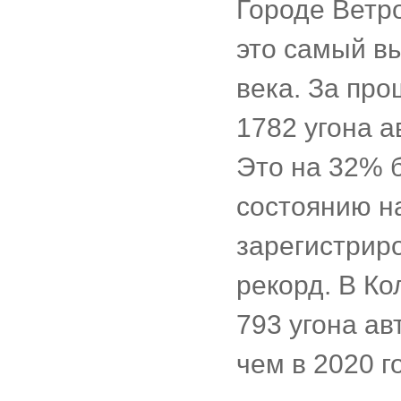
Городе Ветро
это самый вы
века. За про
1782 угона а
Это на 32% 
состоянию н
зарегистрир
рекорд. В К
793 угона а
чем в 2020 го