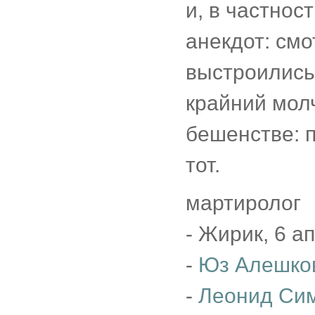
и, в частнос
анекдот: см
выстроились,
крайний молч
бешенстве: п
тот.
мартиролог
- Жирик, 6 а
-
Юз Алешко
-
Леонид Си