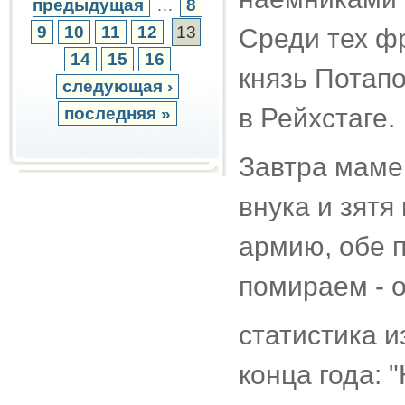
предыдущая
…
8
9
10
11
12
13
Среди тех ф
14
15
16
князь Потапо
следующая ›
в Рейхстаге.
последняя »
Завтра маме 8
внука и зятя
армию, обе п
помираем - о
статистика 
конца года: 