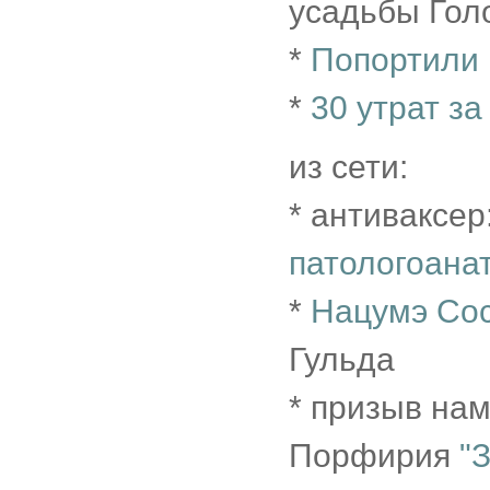
усадьбы Голо
*
Попортили
*
30 утрат за
из сети:
* антиваксер
патологоана
*
Нацумэ Со
Гульда
* призыв на
Порфирия
"