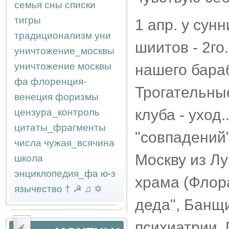
семья
сны
списки
тигры
1 апр. у сун
традиционализм
уни
шиитов - 2го
уничтожение_москвы
уничтожение москвы
нашего бараб
фа
флоренция-
Трогательны
венеция
форизмы
клуба - уход
цензура_контроль
цитаты_фрагменты
"совпадений
числа
чужая_всячина
Москву из Лу
школа
энциклопедия_фа
ю-з
храма (Флора
язычество
†
☭
♫
✡
деда", Банщи
психиатрии. 