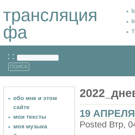
трансляция
f
l
фа
Т
: :
2022_дне
обо мне и этом
сайте
19 АПРЕЛЯ
мои тексты
Posted Втр, 0
моя музыка