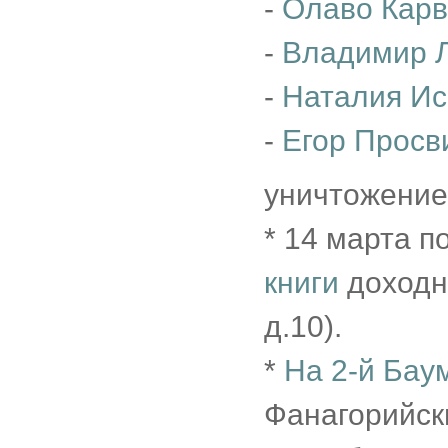
-
Олаво Кар
-
Владимир 
-
Наталия Ис
-
Егор Просв
уничтожение
* 14 марта 
книги
доходн
д.10).
*
На 2-й Бау
Фанагорийски