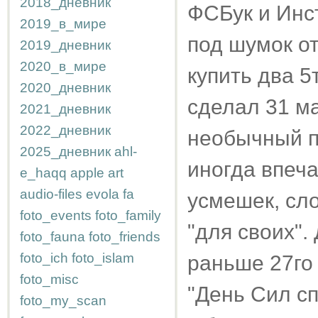
2018_дневник
ФСБук и Инс
2019_в_мире
под шумок о
2019_дневник
2020_в_мире
купить два 5
2020_дневник
сделал 31 ма
2021_дневник
2022_дневник
необычный пр
2025_дневник
ahl-
иногда впеч
e_haqq
apple
art
audio-files
evola
fa
усмешек, сл
foto_events
foto_family
"для своих".
foto_fauna
foto_friends
foto_ich
foto_islam
раньше 27го
foto_misc
"День Сил с
foto_my_scan