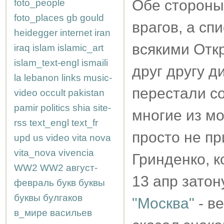
Обе стороны
foto_people
foto_places
gb
gould
врагов, а сп
heidegger
internet
iran
всякими Отк
iraq
islam
islamic_art
islam_text-engl
ismaili
друг другу 
la
lebanon
links
music-
перестали со
video
occult
pakistan
pamir
politics
shia
site-
многие из мо
rss
text_engl
text_fr
просто не пр
upd
us
video
vita nova
vita_nova
vivencia
Гринденко, к
WW2
WW2
август-
13 апр затон
февраль
букв
буквы
буквы
булгаков
"Москва"
- в
в_мире
васильев