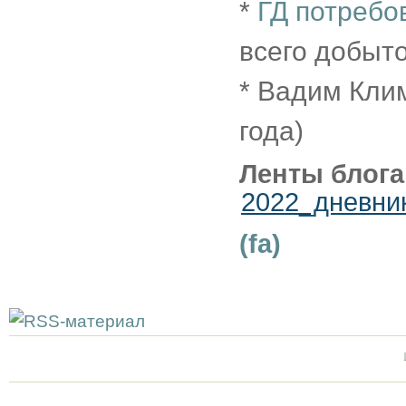
*
ГД потребо
всего добыто
* Вадим Кли
года)
Ленты блога
2022_дневни
(fa)