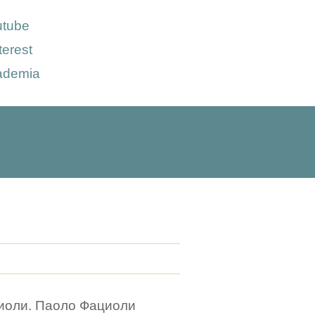
utube
terest
ademia
циоли. Паоло Фациоли