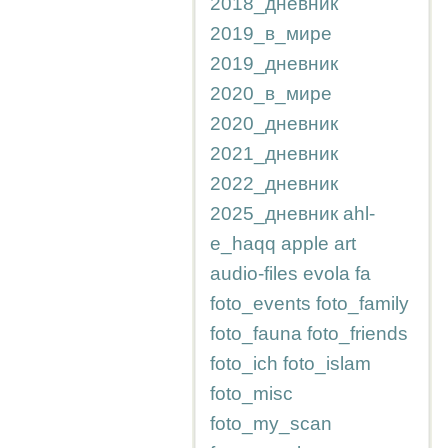
2018_дневник
2019_в_мире
2019_дневник
2020_в_мире
2020_дневник
2021_дневник
2022_дневник
2025_дневник
ahl-
e_haqq
apple
art
audio-files
evola
fa
foto_events
foto_family
foto_fauna
foto_friends
foto_ich
foto_islam
foto_misc
foto_my_scan