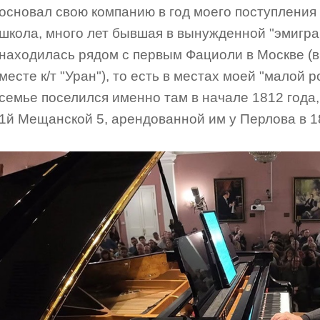
основал свою компанию в год моего поступления 
школа, много лет бывшая в вынужденной "эмигра
находилась рядом с первым Фациоли в Москве (в
месте к/т "Уран"), то есть в местах моей "малой 
семье поселился именно там в начале 1812 года,
1й Мещанской 5, арендованной им у Перлова в 18