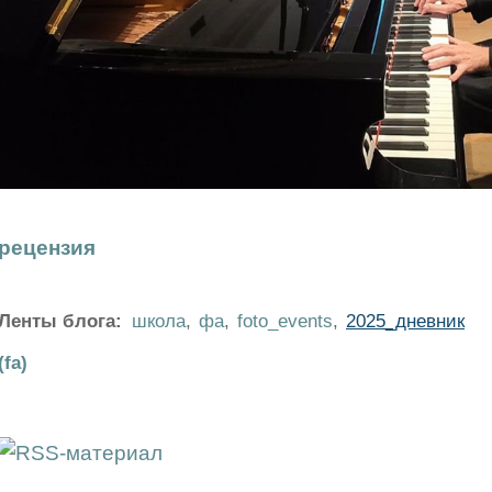
рецензия
Ленты блога:
школа
,
фа
,
foto_events
,
2025_дневник
(fa)