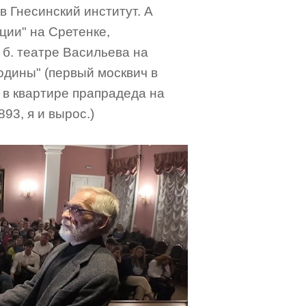
в Гнесинский институт. А
ции" на Сретенке,
 б. театре Васильева на
родины" (первый москвич в
 в квартире прапрадеда на
93, я и вырос.)