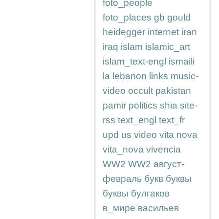
foto_people
foto_places
gb
gould
heidegger
internet
iran
iraq
islam
islamic_art
islam_text-engl
ismaili
la
lebanon
links
music-
video
occult
pakistan
pamir
politics
shia
site-
rss
text_engl
text_fr
upd
us
video
vita nova
vita_nova
vivencia
WW2
WW2
август-
февраль
букв
буквы
буквы
булгаков
в_мире
васильев