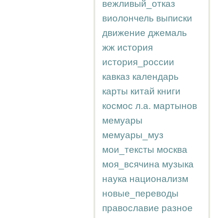
вежливый_отказ
виолончель
выписки
движение
джемаль
жж
история
история_россии
кавказ
календарь
карты
китай
книги
космос
л.а.
мартынов
мемуары
мемуары_муз
мои_тексты
москва
моя_всячина
музыка
наука
национализм
новые_переводы
православие
разное