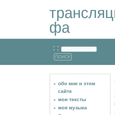
трансляц
фа
: :
обо мне и этом
сайте
мои тексты
моя музыка