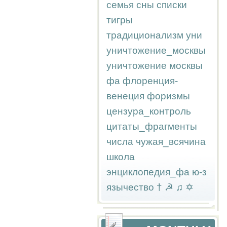
семья
сны
списки
тигры
традиционализм
уни
уничтожение_москвы
уничтожение москвы
фа
флоренция-
венеция
форизмы
цензура_контроль
цитаты_фрагменты
числа
чужая_всячина
школа
энциклопедия_фа
ю-з
язычество
†
☭
♫
✡