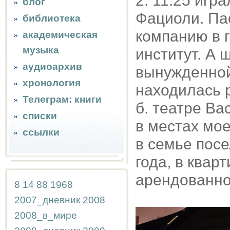
2. 11.25 игр
блог
Фациоли. Па
библиотека
компанию в г
академическая
музыка
институт. А 
аудиоархив
вынужденной
хронология
находилась 
Телеграм: книги
б. театре Вас
списки
в местах мо
ссылки
в семье пос
года, в квар
арендованной
8
14
88
1968
2007_дневник
2008
2008_в_мире