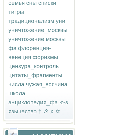
семья
сны
списки
тигры
традиционализм
уни
уничтожение_москвы
уничтожение москвы
фа
флоренция-
венеция
форизмы
цензура_контроль
цитаты_фрагменты
числа
чужая_всячина
школа
энциклопедия_фа
ю-з
язычество
†
☭
♫
✡