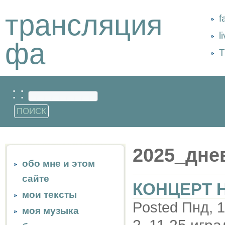
трансляция
f
l
фа
Т
: :
2025_дне
обо мне и этом
сайте
КОНЦЕРТ 
мои тексты
Posted Пнд, 1
моя музыка