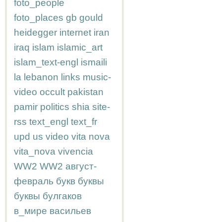
foto_people
foto_places
gb
gould
heidegger
internet
iran
iraq
islam
islamic_art
islam_text-engl
ismaili
la
lebanon
links
music-
video
occult
pakistan
pamir
politics
shia
site-
rss
text_engl
text_fr
upd
us
video
vita nova
vita_nova
vivencia
WW2
WW2
август-
февраль
букв
буквы
буквы
булгаков
в_мире
васильев