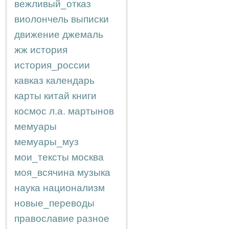
вежливый_отказ
виолончель
выписки
движение
джемаль
жж
история
история_россии
кавказ
календарь
карты
китай
книги
космос
л.а.
мартынов
мемуары
мемуары_муз
мои_тексты
москва
моя_всячина
музыка
наука
национализм
новые_переводы
православие
разное