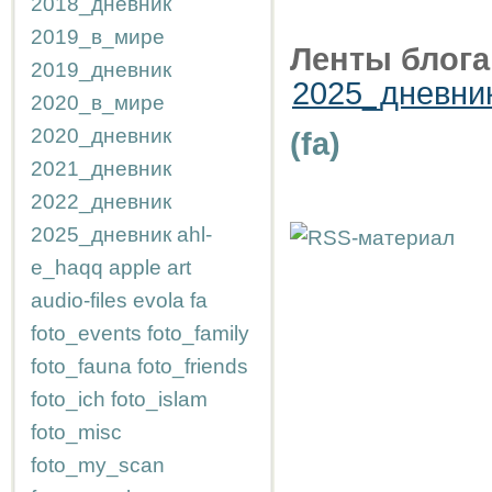
2018_дневник
2019_в_мире
Ленты блога
2019_дневник
2025_дневни
2020_в_мире
2020_дневник
(fa)
2021_дневник
2022_дневник
2025_дневник
ahl-
e_haqq
apple
art
audio-files
evola
fa
foto_events
foto_family
foto_fauna
foto_friends
foto_ich
foto_islam
foto_misc
foto_my_scan