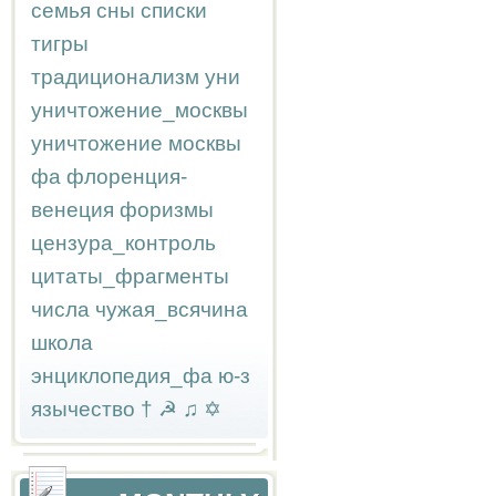
семья
сны
списки
тигры
традиционализм
уни
уничтожение_москвы
уничтожение москвы
фа
флоренция-
венеция
форизмы
цензура_контроль
цитаты_фрагменты
числа
чужая_всячина
школа
энциклопедия_фа
ю-з
язычество
†
☭
♫
✡