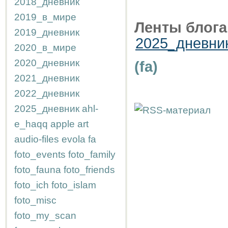
2018_дневник
2019_в_мире
Ленты блога
2019_дневник
2025_дневни
2020_в_мире
2020_дневник
(fa)
2021_дневник
2022_дневник
2025_дневник
ahl-
e_haqq
apple
art
audio-files
evola
fa
foto_events
foto_family
foto_fauna
foto_friends
foto_ich
foto_islam
foto_misc
foto_my_scan