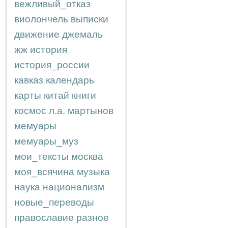
вежливый_отказ
виолончель
выписки
движение
джемаль
жж
история
история_россии
кавказ
календарь
карты
китай
книги
космос
л.а.
мартынов
мемуары
мемуары_муз
мои_тексты
москва
моя_всячина
музыка
наука
национализм
новые_переводы
православие
разное