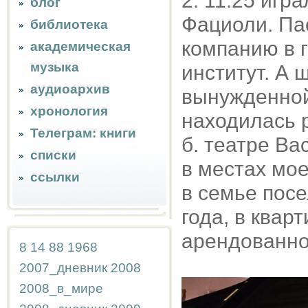
2. 11.25 игр
блог
Фациоли. Па
библиотека
компанию в г
академическая
музыка
институт. А 
аудиоархив
вынужденной
хронология
находилась 
Телеграм: книги
б. театре Вас
списки
в местах мо
ссылки
в семье пос
года, в квар
арендованной
8
14
88
1968
2007_дневник
2008
2008_в_мире