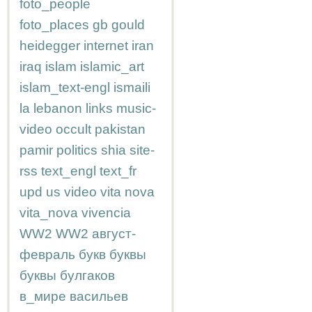
foto_people
foto_places
gb
gould
heidegger
internet
iran
iraq
islam
islamic_art
islam_text-engl
ismaili
la
lebanon
links
music-
video
occult
pakistan
pamir
politics
shia
site-
rss
text_engl
text_fr
upd
us
video
vita nova
vita_nova
vivencia
WW2
WW2
август-
февраль
букв
буквы
буквы
булгаков
в_мире
васильев