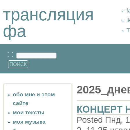
трансляция
f
l
фа
Т
: :
2025_дне
обо мне и этом
сайте
КОНЦЕРТ 
мои тексты
Posted Пнд, 1
моя музыка