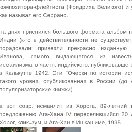
композитора-флейтиста (Фридриха Великого) и у
как называл его Серрано.
на днях приснился большого формата альбом н
Индии (к-го в действительности не существует
порадовали: привезли прекрасно изданную 
Иванова, самого выдающегося из извест
исмаилизма, в частн. индийского, публиковавшегос
в Калькутте 1942. Эти "Очерки по истории ис
такого уровня, опубликованная в России (до
популяризаторские книжки).
а вот совр. исмаилит из Хорога, 89-летний 
предложению Ага-Хана IV переселившийся 20 
Хорог, клик=зум, и Ага-Хан в Ишкашиме, 1995