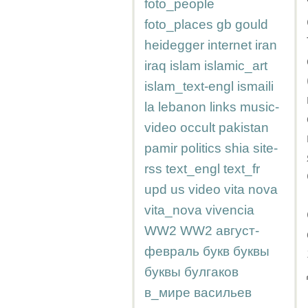
foto_people
foto_places
gb
gould
heidegger
internet
iran
iraq
islam
islamic_art
islam_text-engl
ismaili
la
lebanon
links
music-
video
occult
pakistan
pamir
politics
shia
site-
rss
text_engl
text_fr
upd
us
video
vita nova
vita_nova
vivencia
WW2
WW2
август-
февраль
букв
буквы
буквы
булгаков
в_мире
васильев