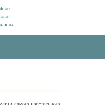
utube
terest
ademia
смерти самого царственного