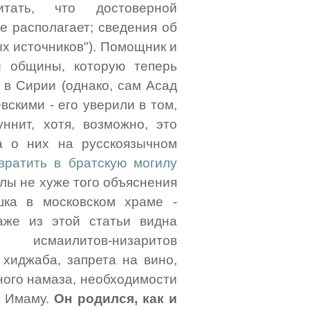
итать, что достоверной
е располагает; сведения об
х источников"). Помощник и
й общины, которую теперь
 в Сирии (однако, сам Асад
скими - его уверили в том,
ннит, хотя, возможно, это
ка о них на русскоязычном
вратить в братскую могилу
рлы не хуже того объяснения
шка в московском храме -
аже из этой статьи видна
исмаилитов-низаритов
 хиджаба, запрета на вино,
ного намаза, необходимости
к Имаму.
Он родился, как и