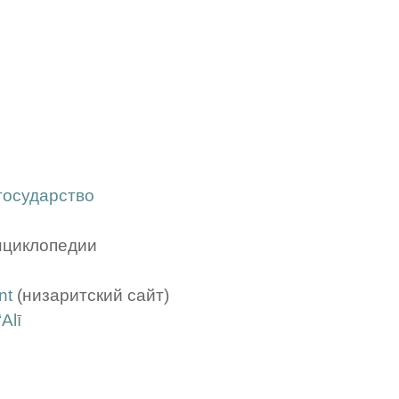
государство
нциклопедии
nt
(низаритский сайт)
Alī