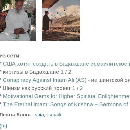
из сети
:
*
США хотят создать в Бадахшане исмаилитское 
* киргизы в Бадахшане
1
/
2
*
Conspiracy Against Imam Ali (AS)
- из шиитской э
* Шиизм как русский проект
1
/
2
*
Motivational Gems for Higher Spiritual Enlightenme
*
The Eternal Imam: Songs of Krishna – Sermons of ‘
Ленты блога:
shia
,
ismaili
(fa)