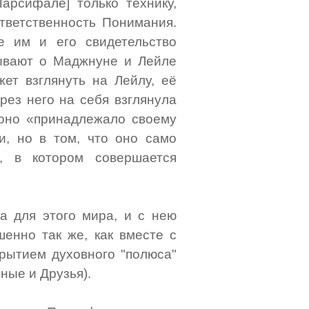
Парсифале] только технику,
тветственность Понимания.
е им и его свидетельство
зывают о Маджнуне и Лейле
ет взглянуть на Лейлу, её
рез него на себя взглянула
 оно «принадлежало своему
и, но в том, что оно само
а, в котором совершается
а для этого мира, и с нею
енно так же, как вместе с
крытием духовного "полюса"
ные и Друзья).