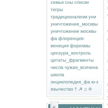
семья
сны
списки
тигры
традиционализм
уни
уничтожение_москвы
уничтожение москвы
фа
флоренция-
венеция
форизмы
цензура_контроль
цитаты_фрагменты
числа
чужая_всячина
школа
энциклопедия_фа
ю-з
язычество
†
☭
♫
✡