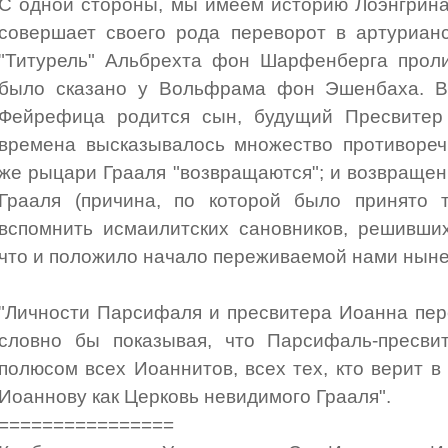
С одной стороны, мы имеем историю Лоэнгрина
совершает своего рода переворот в артурианс
"Титурель" Альбрехта фон Шарфенберга проли
было сказано у Вольфрама фон Эшенбаха. В
Фейрефица родится сын, будущий Пресвитер
времена высказывалось множество противореч
же рыцари Грааля "возвращаются"; и возвращен
Грааля (причина, по которой было принято т
вспомнить исмаилитских сановников, решивших
что и положило начало переживаемой нами ныне 
"Личности Парсифаля и пресвитера Иоанна пер
словно бы показывая, что Парсифаль-пресвит
полюсом всех Иоаннитов, всех тех, кто верит в
Иоаннову как Церковь невидимого Грааля".
================