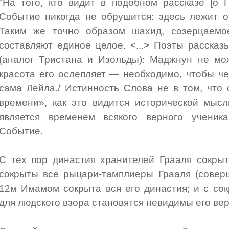
"На того, кто видит в подобном рассказе [о 
Событие никогда не обрушится: здесь лежит о
Таким же точно образом шахид, созерцаемо
составляют единое целое. <...> Поэты расска
(аналог Тристана и Изольды): Маджнун не мож
красота его ослепляет — необходимо, чтобы че
сама Лейла./ Истинность Слова не в том, что
времени», как это видится исторической мысл
является временем всякого верного ученик
Событие.
С тех пор династия хранителей Грааля сокрыт
сокрыты все рыцари-тамплиеры Грааля (соверш
12м Имамом сокрыта вся его династия; и с со
для людского взора становятся невидимы его вер