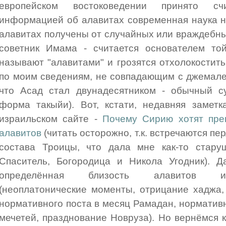
европейском востоковедении принято сч
информацией об алавитах современная наука н
алавитах получены от случайных или враждебны
советник Имама - считается основателем то
называют "алавитами" и грозятся отхолокостить
по моим сведениям, не совпадающим с джемалев
что Асад стал двунадесятником - обычный су
форма такыйи). Вот, кстати, недавняя замет
израильском сайте -
Почему Сирию хотят пре
алавитов
(читать осторожно, т.к. встречаются пе
состава Троицы, что дала мне как-то стару
Спаситель, Богородица и Никола Угодник). Д
определённая близость алавитов и 
(неоплатонические моменты, отрицание хаджа,
нормативного поста в месяц Рамадан, норматив
мечетей, празднование Новруза). Но вернёмся 