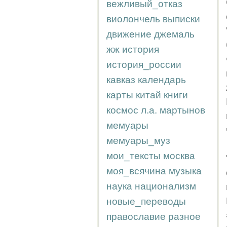
вежливый_отказ
виолончель
выписки
движение
джемаль
жж
история
история_россии
кавказ
календарь
карты
китай
книги
космос
л.а.
мартынов
мемуары
мемуары_муз
мои_тексты
москва
моя_всячина
музыка
наука
национализм
новые_переводы
православие
разное