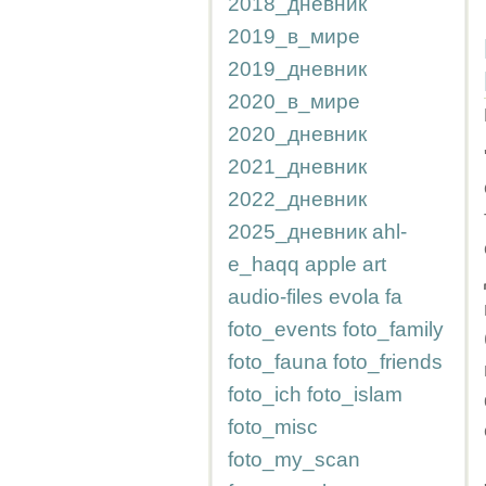
2018_дневник
2019_в_мире
2019_дневник
2020_в_мире
2020_дневник
2021_дневник
2022_дневник
2025_дневник
ahl-
e_haqq
apple
art
audio-files
evola
fa
foto_events
foto_family
foto_fauna
foto_friends
foto_ich
foto_islam
foto_misc
foto_my_scan