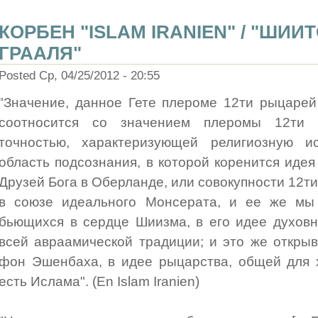
КОРБЕН "ISLAM IRANIEN" / "ШИИ
ГРААЛЯ"
Posted Ср, 04/25/2012 - 20:55
"Значение, данное Гете плероме 12ти рыцарей 
соотносится со значением плеромы 12ти 
точностью, характеризующей религиозную и
область подсознания, в которой коренится идея
Друзей Бога в Оберланде, или совокупности 12ти
в союзе идеального Монсерата, и ее же мы
бьющихся в сердце Шиизма, в его идее духовн
всей авраамической традиции; и это же откры
фон Эшенбаха, в идее рыцарства, общей для х
есть Ислама". (En Islam Iranien)