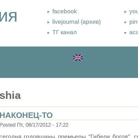
ия
facebook
yo
livejournal (архив)
pin
ТГ канал
ac
shia
НАКОНЕЦ-ТО
Posted Пт, 08/17/2012 - 17:22
сегодня годовщины премьеры "Гибели богов", 