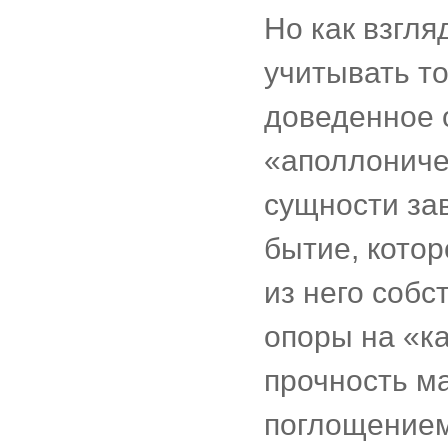
Но как взгля
учитывать то
доведенное о
«аполлоничес
сущности за
бытие, котор
из него собс
опоры на «к
прочность м
поглощением,