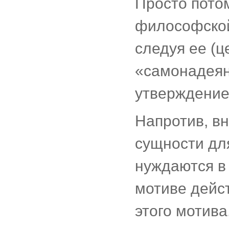
Просто потом
философской
следуя ее (ц
«самонадеян
утверждение
Напротив, в
сущности для
нуждаются в
мотиве дейст
этого мотив