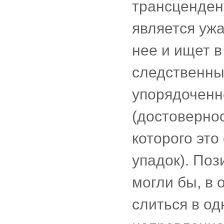
трансценден
является ужа
нее и ищет в
следственных
упорядоченн
(достовернос
которого это
упадок). Поз
могли бы, в
слиться в о