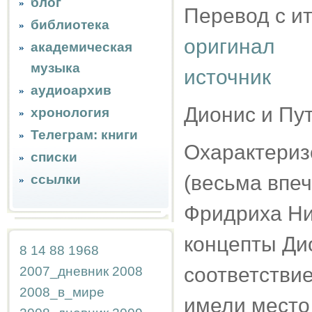
блог
Перевод с и
библиотека
оригинал
академическая
музыка
источник
аудиоархив
Дионис и Пу
хронология
Телеграм: книги
Охарактериз
списки
(весьма впе
ссылки
Фридриха Н
концепты Ди
8
14
88
1968
соответстви
2007_дневник
2008
2008_в_мире
имели место 