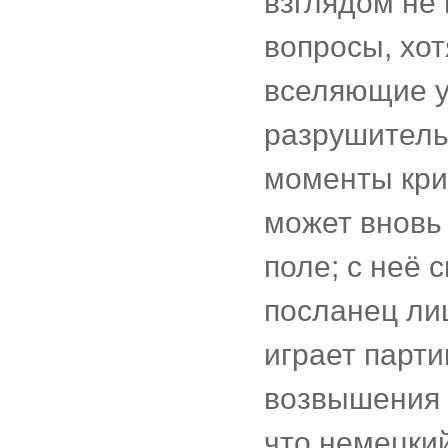
взглядом не
вопросы, хо
вселяющие у
разрушитель
моменты криз
может вновь 
поле; с неё 
посланец ли
играет парти
возвышения 
что немецки