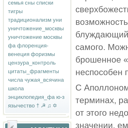
семья
сны
списки
сверхбожест
тигры
традиционализм
уни
возможность
уничтожение_москвы
блуждающий,
уничтожение москвы
самого. Можн
фа
флоренция-
венеция
форизмы
брошенное «
цензура_контроль
неспособен п
цитаты_фрагменты
числа
чужая_всячина
С Аполлоном
школа
энциклопедия_фа
ю-з
терминах, ра
язычество
†
☭
♫
✡
от этого нед
значении, е