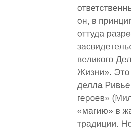
ответственны
он, в принци
оттуда разр
засвидетель
великого Дел
Жизни». Это
делла Ривьер
героев» (Мил
«магию» в ж
традиции. Но