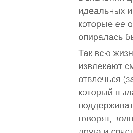
идеальных и
которые ее 
опиралась б
Так всю жиз
извлекают см
отвлечься (з
который пыла
поддерживат
говорят, вол
друга и соч