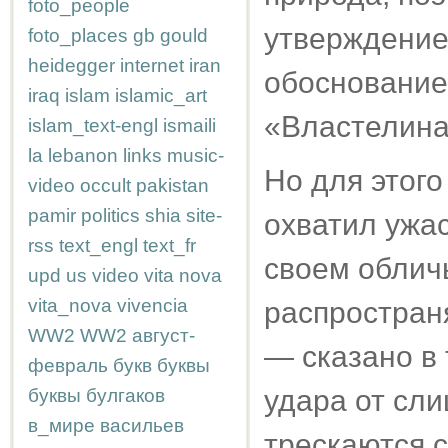
foto_people
утверждение 
foto_places
gb
gould
heidegger
internet
iran
обоснование
iraq
islam
islamic_art
«Властелина
islam_text-engl
ismaili
la
lebanon
links
music-
Но для этого
video
occult
pakistan
pamir
politics
shia
site-
охватил ужас
rss
text_engl
text_fr
своем обличь
upd
us
video
vita nova
vita_nova
vivencia
распростран
WW2
WW2
август-
— сказано в 
февраль
букв
буквы
удара от сл
буквы
булгаков
в_мире
васильев
трескаются 