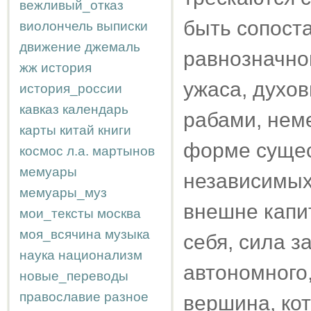
вежливый_отказ
быть сопост
виолончель
выписки
движение
джемаль
равнозначно
жж
история
ужаса, духо
история_россии
кавказ
календарь
рабами, нем
карты
китай
книги
форме сущес
космос
л.а.
мартынов
мемуары
независимых
мемуары_муз
внешне капи
мои_тексты
москва
моя_всячина
музыка
себя, сила з
наука
национализм
автономного
новые_переводы
православие
разное
вершина, ко