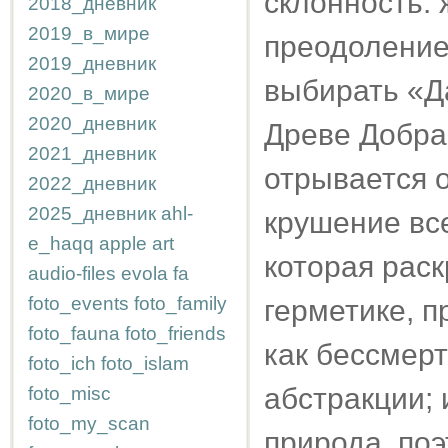
склонность: 
2018_дневник
2019_в_мире
преодоление
2019_дневник
выбирать «Да
2020_в_мире
2020_дневник
Древе Добра 
2021_дневник
отрывается о
2022_дневник
2025_дневник
ahl-
крушение все
e_haqq
apple
art
которая раск
audio-files
evola
fa
foto_events
foto_family
герметике, п
foto_fauna
foto_friends
как бессмерт
foto_ich
foto_islam
абстракции; 
foto_misc
foto_my_scan
природа, поэ