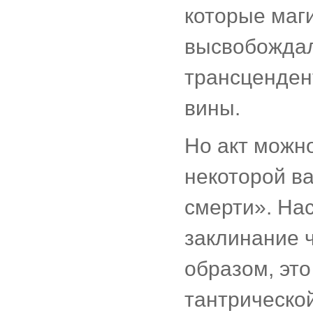
которые маг
высвобождал
трансценден
вины.
Но акт можно
некоторой в
смерти». На
заклинание ч
образом, это
тантрической