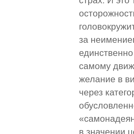
страх. И это
осторожность
головокружит
за неимением
единственно 
самому движ
желание в ви
через катег
обусловленн
«самонадеян
в значении ц