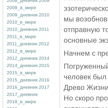
2008_дневник
2009
эзотерическ
2009_в_мире
2009_дневник
2010
мы возобнов
2010_в_мире
отправную то
2010_дневник
2011
2011_в_мире
основные эк
2011_дневник
2012
2012_в_мире
Начнем с пр
2012_дневник
2014
Погруженный 
2014_дневник
2015
2015_в_мире
человек был 
2015_дневник
2016
Древо Жизни,
2016_дневник
2017
2017_дневник
Но скоро пр
2018_в_мире