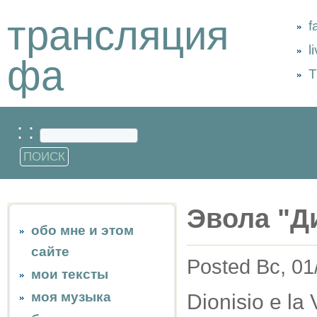
трансляция
f
l
фа
Т
: :
Эвола "Д
обо мне и этом
сайте
Posted Вс, 01
мои тексты
моя музыка
Dionisio e la 