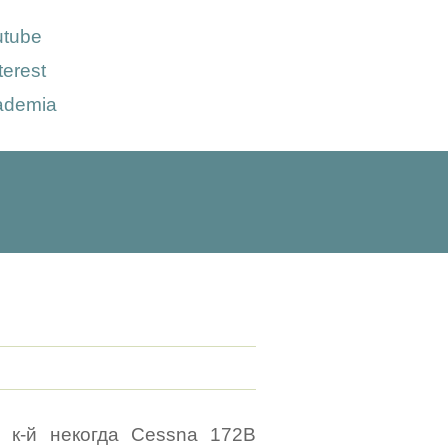
utube
terest
ademia
в к-й некогда Cessna 172B