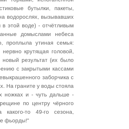
тиковые бутылки, пакеты,
 на водорослях, вызывавших
 в этой воде) - отчётливым
нанные домыслами небеса
, проплыла утиная семья:
, нервно крутящая головой,
я новый результат (их было
роению с закрытыми кассами
жевыкрашенного заборчика с
х. На граните у воды стояла
их ножках и - чуть дальше -
трещине по центру чёрного
 какого-то 49-го сезона,
е фьорды!"