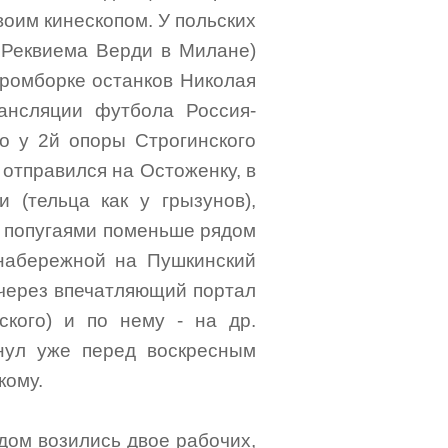
воим кинескопом. У польских
 Реквиема Верди в Милане)
ромборке останков Николая
ансляции футбола Россия-
го у 2й опоры Строгинского
 отправился на Остоженку, в
 (тельца как у грызунов),
ми попугаями поменьше рядом
 набережной на Пушкинский
 через впечатляющий портал
ского) и по нему - на др.
нул уже перед воскресным
кому.
ядом возились двое рабочих,