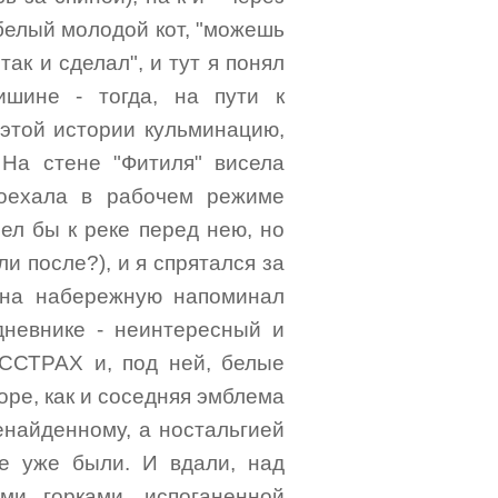
белый молодой кот, "можешь
так и сделал", и тут я понял
ишине - тогда, на пути к
в этой истории кульминацию,
 На стене "Фитиля" висела
роехала в рабочем режиме
ел бы к реке перед нею, но
и после?), и я спрятался за
 на набережную напоминал
дневнике - неинтересный и
ССТРАХ и, под ней, белые
ре, как и соседняя эмблема
енайденному, а ностальгией
ые уже были. И вдали, над
ми горками, испоганенной