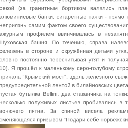
рекой (за гранитным бортиком валялись плас
алюминиевые банки, сигаретные пачки - прямо
неприязнь самим фактом своего существования
ажурным профилем ввинчивалась в незапят
Шуховская башня. По течению, справа налево
селезень в стороне и окружённая детьми утка
словно постоянно пересчитывая утят и получа
10). Я прошёл к маленькому серо-голубому ст
причала "Крымский мост", вдоль железного све
предупредительной лентой в билайновских цвета
пустая бутылка Bellini, два стаканчика на тонк
несколько полуживых листьев пробивались в 
вонючего пятна. За спиной висела реклама
сменяющаяся призывом "Подари себе норвежски