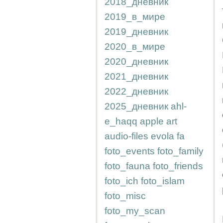
2018_дневник
2019_в_мире
2019_дневник
2020_в_мире
2020_дневник
2021_дневник
2022_дневник
2025_дневник
ahl-
e_haqq
apple
art
audio-files
evola
fa
foto_events
foto_family
foto_fauna
foto_friends
foto_ich
foto_islam
foto_misc
foto_my_scan