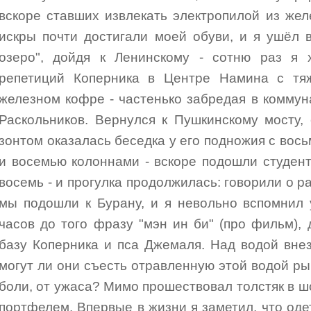
вскоре ставших извлекать электропилой из же
искры почти достигали моей обуви, и я ушёл 
озеро", дойдя к Ленинскому - сотню раз я 
репетиций Коперника в Центре Намина с тя
железном кофре - частенько забредая в коммун
Раскольников. Вернулся к Пушкинскому мосту,
зонтом оказалась беседка у его подножия с вос
и восемью колоннами - вскоре подошли студен
восемь - и прогулка продолжилась: говорили о ра
мы подошли к Бурану, и я невольно вспомнил 
часов до того фразу "мэн ин би" (про фильм), 
базу Коперника и пса Джемаля. Над водой внез
могут ли они съесть отравленную этой водой ры
боли, от ужаса? Мимо прошествовал толстяк в ш
портфелем. Впервые в жизни я заметил, что од