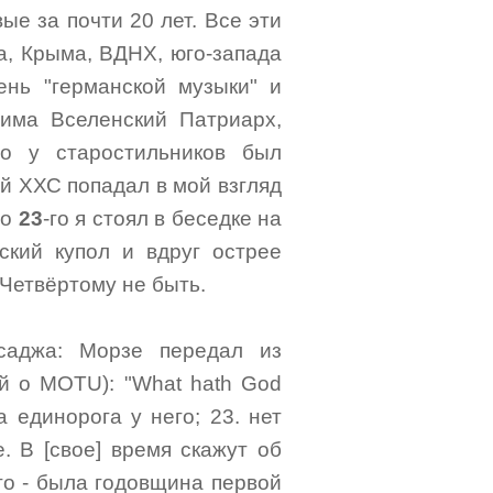
ые за почти 20 лет. Все эти
а, Крыма, ВДНХ, юго-запада
ень "германской музыки" и
има Вселенский Патриарх,
го у старостильников был
й ХХС попадал в мой взгляд
ро
23
-го я стоял в беседке на
ский купол и вдруг острее
 Четвёртому не быть.
саджа: Морзе передал из
й о MOTU): "What hath God
а единорога у него; 23. нет
. В [свое] время скажут об
-го - была годовщина первой