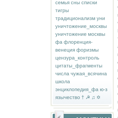
семья
сны
списки
тигры
традиционализм
уни
уничтожение_москвы
уничтожение москвы
фа
флоренция-
венеция
форизмы
цензура_контроль
цитаты_фрагменты
числа
чужая_всячина
школа
энциклопедия_фа
ю-з
язычество
†
☭
♫
✡