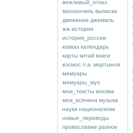
вежливый_отказ
виолончель
выписки
движение
джемаль
жж
история
история_россии
кавказ
календарь
карты
китай
книги
космос
л.а.
мартынов
мемуары
мемуары_муз
мои_тексты
москва
моя_всячина
музыка
наука
национализм
новые_переводы
православие
разное