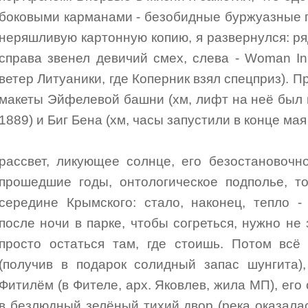
боковыми карманами - безобидные буржуазные п
неряшливую картонную копию, я развернулся: ря
справа звенел девичий смех, слева - Woman I
ветер Литуаники, где Коперник взял спецприз). 
макеты Эйфелевой башни (хм, лифт на неё был 
1889) и Биг Бена (хм, часы запустили в конце мая
рассвет, ликующее солнце, его безостановочн
прошедшие годы, онтологическое подполье, т
середине Крымского: стало, наконец, тепло -
после ночи в парке, чтобы согреться, нужно не
просто остаться там, где стоишь. Потом всё
(получив в подарок солидный запас шунгита)
Фитилём (в Фителе, арх. Яковлев, жила МП), его
в безлюдный зелёный тихий двор (река оказалась