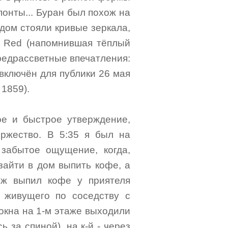
онты... Буран был похож на
дом стояли кривые зеркала,
n Red (напомнившая тёплый
Предрассветные впечатления:
включён для публики 26 мая
 1859).
ое и быстрое утверждение,
оржество. В 5:35 я был на
 забытое ощущение, когда,
 зайти в дом выпить кофе, а
 ж выпил кофе у приятеля
, живущего по соседству с
 окна на 1-м этаже выходили
 за спиной), на к-й - через