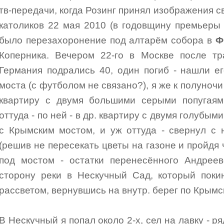
тв-передачи, когда Розинг принял изображения с
католиков 22 мая 2010 (в годовщину премьеры
было перезахоронение под алтарём собора в
Ф
Коперника. Вечером 22-го в Москве после тр
Германия подрались 40, один погиб - нашли е
моста (с футболом не связано?), я же к полуночи
квартиру с двумя большими серыми попугаями
оттуда - по ней - в др. квартиру с двумя голубы
с Крымским мостом, и уж оттуда - свернул с
(решив не пересекать цветы на газоне и пройдя
под мостом - остатки перенесённого Андреев
сторону реки в Нескучный Сад, который поки
рассветом, вернувшись на внутр. берег по Крымс
В Нескучный я попал около 2-х, сел на лавку - р