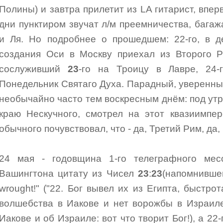
Полины) и завтра прилетит из LA гитарист, вперв
дни пунктиром звучат л/м преемничества, багаж
и Ля. Но подробнее о прошедшем: 22-го, в д
создания Оси в Москву приехал из Второго Р
сослуживший
23
-го на Троицу в Лавре, 24-
Понедельник Святаго Духа. Парадный, уверенны
необычайно часто тем воскресным днём: под ут
краю Нескучного, смотрел на этот квазиимпер
обычного почувствовал, что - да, Третий Рим, да,
24 мая - годовщина 1-го телеграфного мес
Вашингтона цитату из Чисел
23
:
23
(напомнивше
wrought!" ("22. Бог вывел их из Египта, быстрот
волшебства в Иакове и нет ворожбы в Израиле
Иакове и об Израиле: вот что творит Бог!), а 22