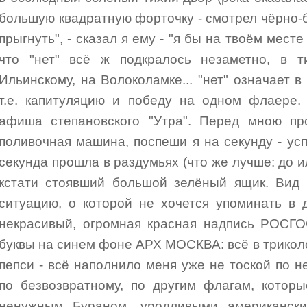
большую квадратную форточку - смотрел чёрно-
прыгнуть", - сказал я ему - "я бы на твоём месте 
что "нет" всё ж подкралось незаметно, в т
Ильинскому, на Волоколамке... "нет" означает 
т.е. капитуляцию и победу на одном флаере.
афиша степановского "Утра". Перед мною п
поливочная машина, поспеши я на секунду - усп
секунда прошла в раздумьях (что же лучше: до ил
кстати стоявший большой зелёный ящик. Вид
ситуацию, о которой не хочется упоминать в 
некрасивый, огромная красная надпись РОСГО
буквы на синем фоне АРХ МОСКВА: всё в триколо
пепси - всё наполнило меня уже не тоской по н
по безвозвратному, по другим флагам, котор
ненужным Бураном, уродливыми американски