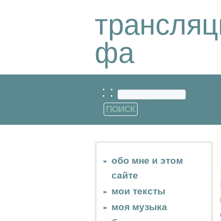
трансляц
фа
: :
обо мне и этом
сайте
мои тексты
моя музыка