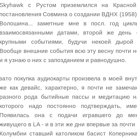
Skyhawk с Рустом приземлился на Красно
постановления Совмина о создании ВДНХ (1958),
Волошина... заметные мне в посл. год цик
взаимосвязанными датами, второй же день 
крупными событиями, будучи некоей дырой
Вообще внешние события всю эту весну почти н
и я узнаю о них с запозданием и равнодушно.
зато покупка аудиокарты произвела в моей вну
же как девайс, характерно, я почти не замеч
разного рода бытийные пассы и медитацию н
которого надо постоянно подтверждать, им
Появилась она с подачи игравшего до мен
живущего в LA - и в эти же дни впервые за почти
Колумбии ставший католиком басист Коперника