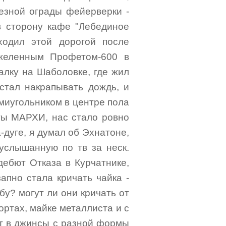
лезной ограды фейерверки -
в сторону кафе "Лебединое
ходил этой дорогой после
желенным Профетом-600 в
алку на Шаболовке, где жил
 стал накрапывать дождь, и
ьмиугольником в центре пола
ты МАРХИ, нас стало ровно
-дуге, я думал об Эхнатоне,
услышанную по тв за неск.
дебют Отказа в Курчатнике,
апно стала кричать чайка -
бу? могут ли они кричать от
ортах, майке металлиста и с
ет в джинсы с разной формы