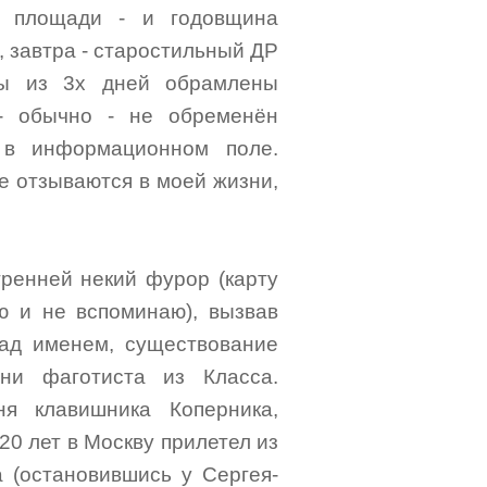
й площади - и годовщина
 завтра - старостильный ДР
лы из 3х дней обрамлены
- обычно - не обременён
 в информационном поле.
е отзываются в моей жизни,
тренней некий фурор (карту
аю и не вспоминаю), вызвав
ад именем, существование
ени фаготиста из Класса.
я клавишника Коперника,
 20 лет в Москву прилетел из
 (остановившись у Сергея-