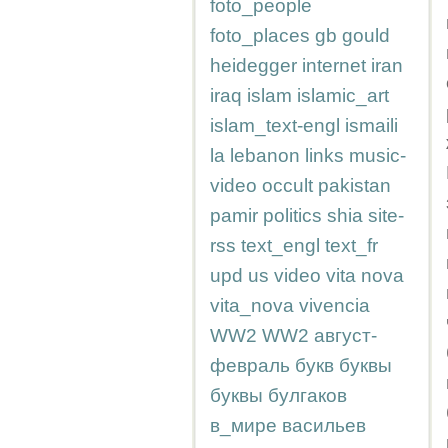
foto_people
foto_places
gb
gould
heidegger
internet
iran
iraq
islam
islamic_art
islam_text-engl
ismaili
la
lebanon
links
music-
video
occult
pakistan
pamir
politics
shia
site-
rss
text_engl
text_fr
upd
us
video
vita nova
vita_nova
vivencia
WW2
WW2
август-
февраль
букв
буквы
буквы
булгаков
в_мире
васильев