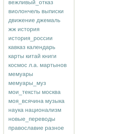
вежливый_отказ
виолончель
выписки
движение
джемаль
жж
история
история_россии
кавказ
календарь
карты
китай
книги
космос
л.а.
мартынов
мемуары
мемуары_муз
мои_тексты
москва
моя_всячина
музыка
наука
национализм
новые_переводы
православие
разное