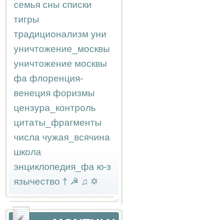
семья
сны
списки
тигры
традиционализм
уни
уничтожение_москвы
уничтожение москвы
фа
флоренция-
венеция
форизмы
цензура_контроль
цитаты_фрагменты
числа
чужая_всячина
школа
энциклопедия_фа
ю-з
язычество
†
☭
♫
✡