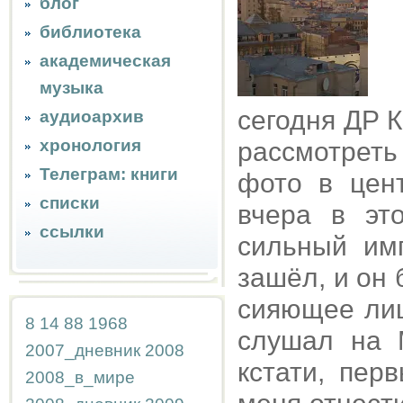
блог
библиотека
академическая
музыка
сегодня ДР 
аудиоархив
хронология
рассмотрет
Телеграм: книги
фото в цент
списки
вчера в эт
ссылки
сильный им
зашёл, и он
сияющее лиц
8
14
88
1968
слушал на 
2007_дневник
2008
кстати, пер
2008_в_мире