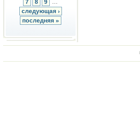
7
8
9
…
следующая ›
последняя »