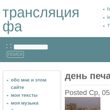
трансляция
f
l
фа
Т
: :
день печ
обо мне и этом
сайте
Posted Ср, 05
мои тексты
моя музыка