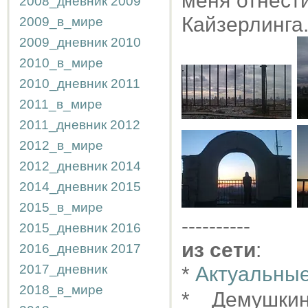
меня отнести
2008_дневник
2009
Кайзерлинга.
2009_в_мире
2009_дневник
2010
2010_в_мире
2010_дневник
2011
2011_в_мире
2011_дневник
2012
2012_в_мире
2012_дневник
2014
2014_дневник
2015
2015_в_мире
----------
2015_дневник
2016
из сети
:
2016_дневник
2017
2017_дневник
*
Актуальные
2018_в_мире
* Демушк