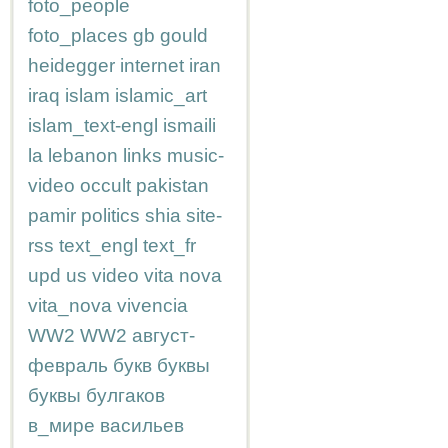
foto_people
foto_places
gb
gould
heidegger
internet
iran
iraq
islam
islamic_art
islam_text-engl
ismaili
la
lebanon
links
music-
video
occult
pakistan
pamir
politics
shia
site-
rss
text_engl
text_fr
upd
us
video
vita nova
vita_nova
vivencia
WW2
WW2
август-
февраль
букв
буквы
буквы
булгаков
в_мире
васильев