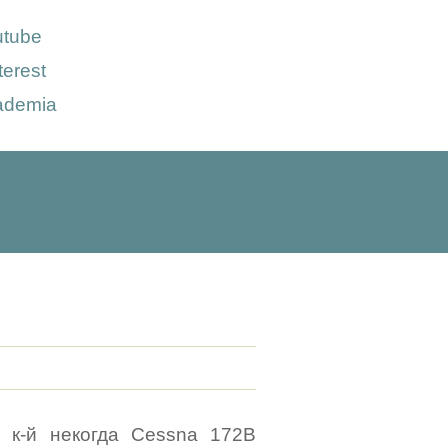
utube
terest
ademia
в к-й некогда Cessna 172B