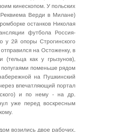
воим кинескопом. У польских
 Реквиема Верди в Милане)
ромборке останков Николая
ансляции футбола Россия-
го у 2й опоры Строгинского
 отправился на Остоженку, в
 (тельца как у грызунов),
ми попугаями поменьше рядом
 набережной на Пушкинский
 через впечатляющий портал
ского) и по нему - на др.
нул уже перед воскресным
кому.
ядом возились двое рабочих,