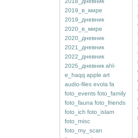
2018_дневник
2019_в_мире
2019_дневник
2020_в_мире
2020_дневник
2021_дневник
2022_дневник
2025_дневник
ahl-
e_haqq
apple
art
audio-files
evola
fa
foto_events
foto_family
foto_fauna
foto_friends
foto_ich
foto_islam
foto_misc
foto_my_scan