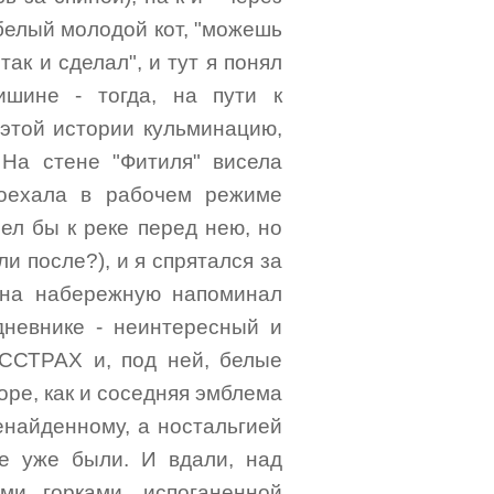
белый молодой кот, "можешь
так и сделал", и тут я понял
ишине - тогда, на пути к
в этой истории кульминацию,
 На стене "Фитиля" висела
роехала в рабочем режиме
ел бы к реке перед нею, но
и после?), и я спрятался за
 на набережную напоминал
дневнике - неинтересный и
ССТРАХ и, под ней, белые
ре, как и соседняя эмблема
енайденному, а ностальгией
ые уже были. И вдали, над
ми горками, испоганенной