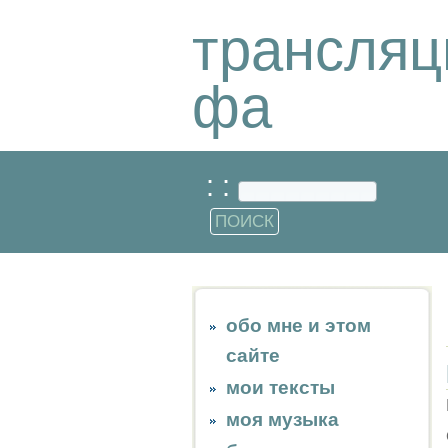
трансляц
фа
: :
обо мне и этом
сайте
мои тексты
моя музыка