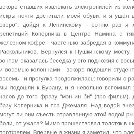
вскоре ставших извлекать электропилой из же
искры почти достигали моей обуви, и я ушёл 
озеро", дойдя к Ленинскому - сотню раз я 
репетиций Коперника в Центре Намина с тя
железном кофре - частенько забредая в коммун
Раскольников. Вернулся к Пушкинскому мосту,
зонтом оказалась беседка у его подножия с вос
и восемью колоннами - вскоре подошли студен
восемь - и прогулка продолжилась: говорили о ра
мы подошли к Бурану, и я невольно вспомнил 
часов до того фразу "мэн ин би" (про фильм), 
базу Коперника и пса Джемаля. Над водой внез
могут ли они съесть отравленную этой водой ры
боли, от ужаса? Мимо прошествовал толстяк в ш
портфелем. Впервые в жизни я заметил, что од