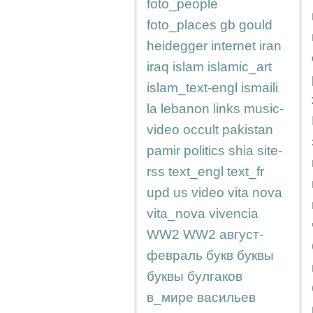
foto_people
foto_places
gb
gould
heidegger
internet
iran
iraq
islam
islamic_art
islam_text-engl
ismaili
la
lebanon
links
music-
video
occult
pakistan
pamir
politics
shia
site-
rss
text_engl
text_fr
upd
us
video
vita nova
vita_nova
vivencia
WW2
WW2
август-
февраль
букв
буквы
буквы
булгаков
в_мире
васильев