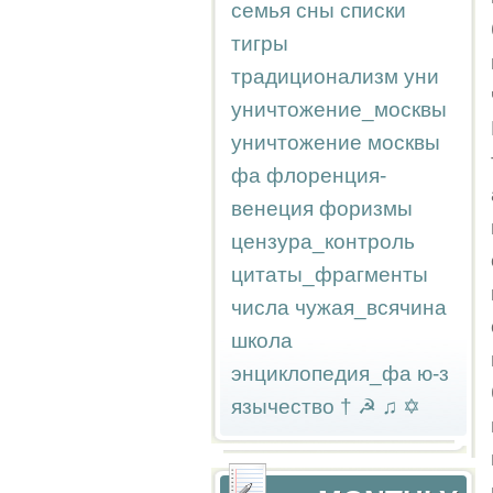
семья
сны
списки
тигры
традиционализм
уни
уничтожение_москвы
уничтожение москвы
фа
флоренция-
венеция
форизмы
цензура_контроль
цитаты_фрагменты
числа
чужая_всячина
школа
энциклопедия_фа
ю-з
язычество
†
☭
♫
✡