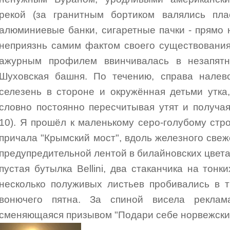
рекой (за гранитным бортиком валялись плас
алюминиевые банки, сигаретные пачки - прямо
неприязнь самим фактом своего существования
ажурным профилем ввинчивалась в незапят
Шуховская башня. По течению, справа налево
селезень в стороне и окружённая детьми утка
словно постоянно пересчитывая утят и получа
10). Я прошёл к маленькому серо-голубому ст
причала "Крымский мост", вдоль железного све
предупредительной лентой в билайновских цвета
пустая бутылка Bellini, два стаканчика на тонк
несколько полуживых листьев пробивались в 
вонючего пятна. За спиной висела реклама
сменяющаяся призывом "Подари себе норвежски