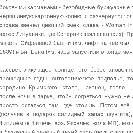
боковыми карманами - безобидные буржуазные п
неряшливую картонную копию, я развернулся: ря
справа звенел девичий смех, слева - Woman I
ветер Литуаники, где Коперник взял спецприз). 
макеты Эйфелевой башни (хм, лифт на неё был 
1889) и Биг Бена (хм, часы запустили в конце мая
рассвет, ликующее солнце, его безостановочн
прошедшие годы, онтологическое подполье, т
середине Крымского: стало, наконец, тепло -
после ночи в парке, чтобы согреться, нужно не
просто остаться там, где стоишь. Потом всё
(получив в подарок солидный запас шунгита)
Фитилём (в Фителе, арх. Яковлев, жила МП), его
в безлюдный зелёный тихий двор (река оказалась