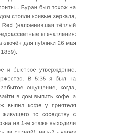
онты... Буран был похож на
дом стояли кривые зеркала,
n Red (напомнившая тёплый
Предрассветные впечатления:
включён для публики 26 мая
 1859).
ое и быстрое утверждение,
оржество. В 5:35 я был на
 забытое ощущение, когда,
 зайти в дом выпить кофе, а
 ж выпил кофе у приятеля
, живущего по соседству с
 окна на 1-м этаже выходили
 за спиной), на к-й - через