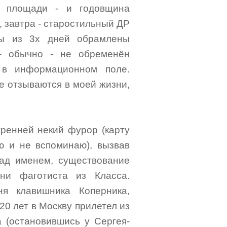
й площади - и годовщина
 завтра - старостильный ДР
лы из 3х дней обрамлены
- обычно - не обременён
 в информационном поле.
е отзываются в моей жизни,
тренней некий фурор (карту
аю и не вспоминаю), вызвав
ад именем, существование
ени фаготиста из Класса.
я клавишника Коперника,
 20 лет в Москву прилетел из
 (остановившись у Сергея-