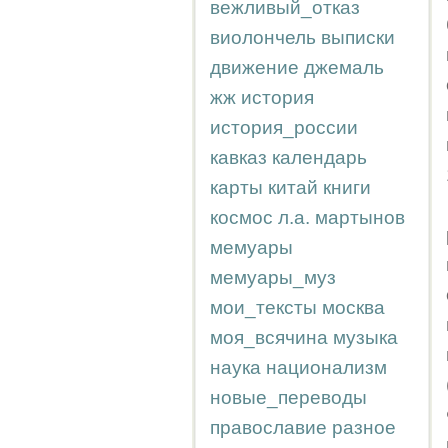
вежливый_отказ
виолончель
выписки
движение
джемаль
жж
история
история_россии
кавказ
календарь
карты
китай
книги
космос
л.а.
мартынов
мемуары
мемуары_муз
мои_тексты
москва
моя_всячина
музыка
наука
национализм
новые_переводы
православие
разное