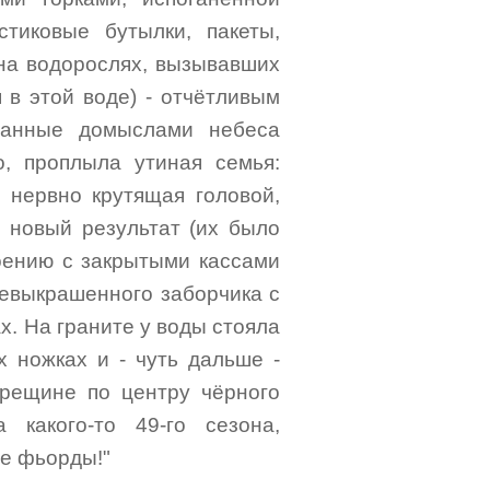
тиковые бутылки, пакеты,
 на водорослях, вызывавших
 в этой воде) - отчётливым
нанные домыслами небеса
, проплыла утиная семья:
, нервно крутящая головой,
я новый результат (их было
роению с закрытыми кассами
жевыкрашенного заборчика с
х. На граните у воды стояла
их ножках и - чуть дальше -
трещине по центру чёрного
 какого-то 49-го сезона,
е фьорды!"