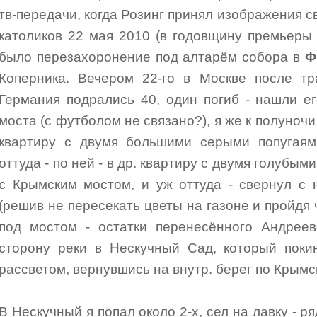
тв-передачи, когда Розинг принял изображения с
католиков 22 мая 2010 (в годовщину премьеры
было перезахоронение под алтарём собора в
Ф
Коперника. Вечером 22-го в Москве после тр
Германия подрались 40, один погиб - нашли е
моста (с футболом не связано?), я же к полуночи
квартиру с двумя большими серыми попугаями
оттуда - по ней - в др. квартиру с двумя голубы
с Крымским мостом, и уж оттуда - свернул с
(решив не пересекать цветы на газоне и пройдя
под мостом - остатки перенесённого Андреев
сторону реки в Нескучный Сад, который поки
рассветом, вернувшись на внутр. берег по Крымс
В Нескучный я попал около 2-х, сел на лавку - р