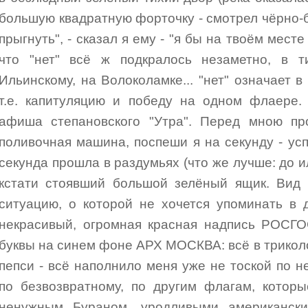
большую квадратную форточку - смотрел чёрно-
прыгнуть", - сказал я ему - "я бы на твоём месте 
что "нет" всё ж подкралось незаметно, в т
Ильинскому, на Волоколамке... "нет" означает 
т.е. капитуляцию и победу на одном флаере.
афиша степановского "Утра". Перед мною п
поливочная машина, поспеши я на секунду - усп
секунда прошла в раздумьях (что же лучше: до ил
кстати стоявший большой зелёный ящик. Вид
ситуацию, о которой не хочется упоминать в 
некрасивый, огромная красная надпись РОСГО
буквы на синем фоне АРХ МОСКВА: всё в триколо
пепси - всё наполнило меня уже не тоской по н
по безвозвратному, по другим флагам, котор
ненужным Бураном, уродливыми американски