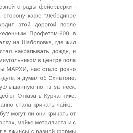
лезной ограды фейерверки -
в сторону кафе "Лебединое
ходил этой дорогой после
желенным Профетом-600 в
алку на Шаболовке, где жил
 стал накрапывать дождь, и
ьмиугольником в центре пола
ты МАРХИ, нас стало ровно
-дуге, я думал об Эхнатоне,
услышанную по тв за неск.
дебют Отказа в Курчатнике,
апно стала кричать чайка -
бу? могут ли они кричать от
ортах, майке металлиста и с
ет в джинсы с разной формы