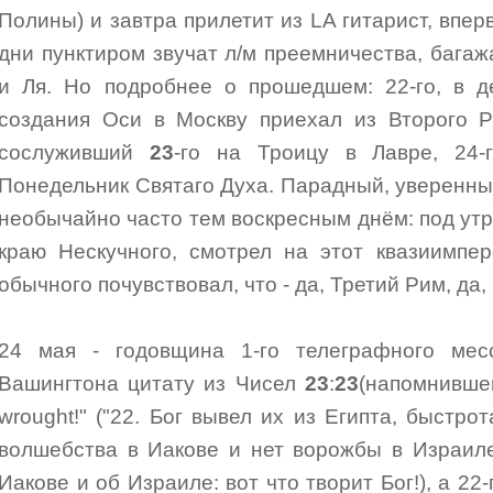
Полины) и завтра прилетит из LA гитарист, вперв
дни пунктиром звучат л/м преемничества, багаж
и Ля. Но подробнее о прошедшем: 22-го, в д
создания Оси в Москву приехал из Второго Р
сослуживший
23
-го на Троицу в Лавре, 24-
Понедельник Святаго Духа. Парадный, уверенны
необычайно часто тем воскресным днём: под ут
краю Нескучного, смотрел на этот квазиимпер
обычного почувствовал, что - да, Третий Рим, да,
24 мая - годовщина 1-го телеграфного мес
Вашингтона цитату из Чисел
23
:
23
(напомнивше
wrought!" ("22. Бог вывел их из Египта, быстрот
волшебства в Иакове и нет ворожбы в Израиле
Иакове и об Израиле: вот что творит Бог!), а 22