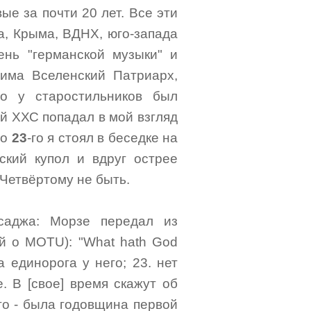
ые за почти 20 лет. Все эти
а, Крыма, ВДНХ, юго-запада
ень "германской музыки" и
има Вселенский Патриарх,
го у старостильников был
й ХХС попадал в мой взгляд
ро
23
-го я стоял в беседке на
ский купол и вдруг острее
 Четвёртому не быть.
саджа: Морзе передал из
й о MOTU): "What hath God
а единорога у него; 23. нет
. В [свое] время скажут об
-го - была годовщина первой