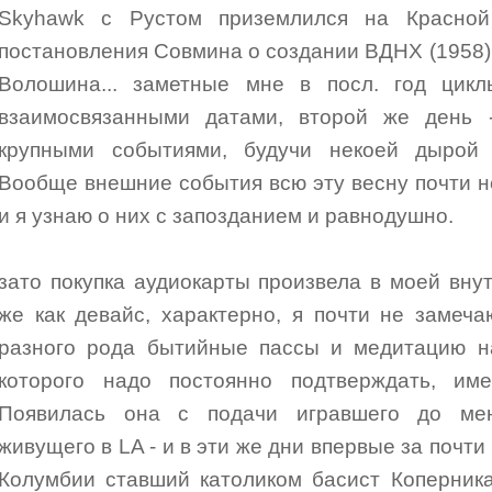
Skyhawk с Рустом приземлился на Красно
постановления Совмина о создании ВДНХ (1958),
Волошина... заметные мне в посл. год цик
взаимосвязанными датами, второй же день 
крупными событиями, будучи некоей дырой
Вообще внешние события всю эту весну почти н
и я узнаю о них с запозданием и равнодушно.
зато покупка аудиокарты произвела в моей вну
же как девайс, характерно, я почти не замеч
разного рода бытийные пассы и медитацию н
которого надо постоянно подтверждать, им
Появилась она с подачи игравшего до мен
живущего в LA - и в эти же дни впервые за почти
Колумбии ставший католиком басист Коперника